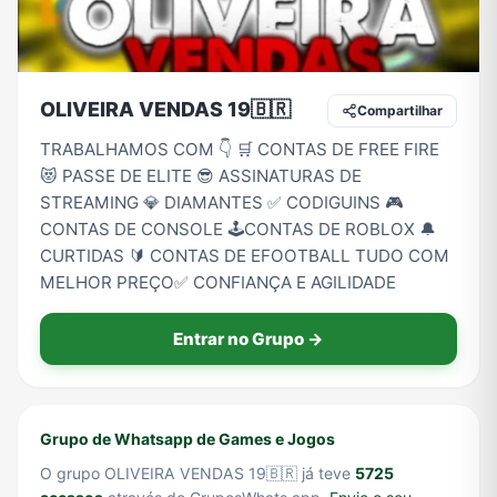
Tecnologia
TV
Vagas de Empregos
Viagem e Turismo
OLIVEIRA VENDAS 19🇧🇷
Compartilhar
TRABALHAMOS COM 👇 🛒 CONTAS DE FREE FIRE
😻 PASSE DE ELITE 😎 ASSINATURAS DE
Vídeos
STREAMING 💎 DIAMANTES ✅ CODIGUINS 🎮
CONTAS DE CONSOLE 🕹️CONTAS DE ROBLOX 🔔
CURTIDAS 🔰 CONTAS DE EFOOTBALL TUDO COM
MELHOR PREÇO✅ CONFIANÇA E AGILIDADE
Entrar no Grupo →
Grupo de Whatsapp de Games e Jogos
O grupo OLIVEIRA VENDAS 19🇧🇷 já teve
5725