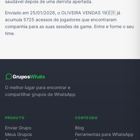
saudável depois de uma derrota apertada.
Enviado em 25/01/2026, o OLIVEIRA VENDAS 19🇧🇷 já
acumula 5725 acessos de jogadores que encontraram
companhia para as suas sessões de game. Entre e forme o seu
time.
Grupos
Whats
O melhor lugar para encontrar e
compartilhar grupos de WhatsApp.
PRODUTO
CONTEÚDO
Enviar Grupo
Blog
Meus Grupos
Ferramentas para WhatsApp