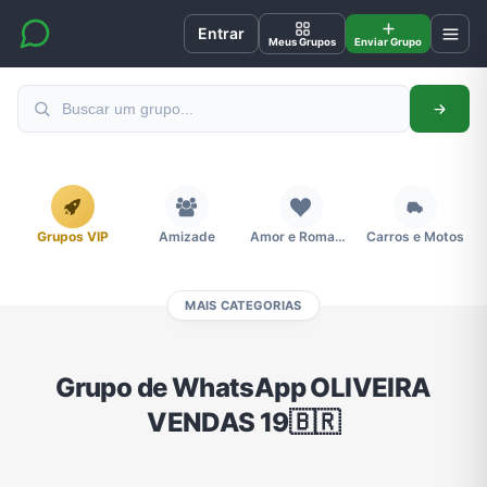
Entrar
Meus Grupos
Enviar Grupo
Grupos VIP
Amizade
Amor e Romance
Carros e Motos
MAIS CATEGORIAS
Cidades
Compra e Venda
Concursos
Desenhos e Animes
Grupo de WhatsApp OLIVEIRA
VENDAS 19🇧🇷
Divulgação
Educação
Emagrecimento e Perda de Peso
Esportes