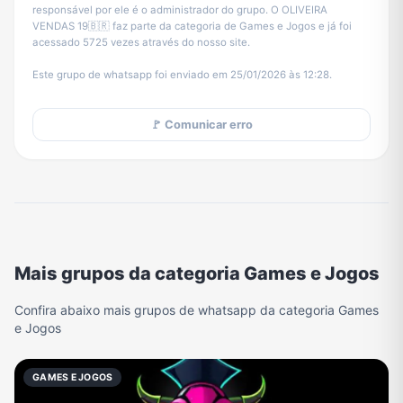
responsável por ele é o administrador do grupo. O OLIVEIRA
VENDAS 19🇧🇷 faz parte da categoria de Games e Jogos e já foi
acessado 5725 vezes através do nosso site.
Este grupo de whatsapp foi enviado em 25/01/2026 às 12:28.
🚩 Comunicar erro
Mais grupos da categoria Games e Jogos
Confira abaixo mais grupos de whatsapp da categoria Games
e Jogos
GAMES E JOGOS