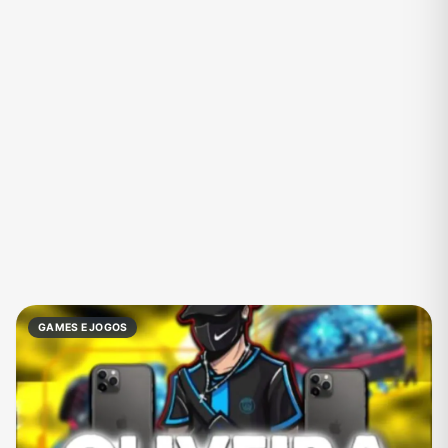
Eventos
Fãs
Figurinhas e Stickers
Filmes e Séries
Frases e Mensagens
Futebol
Games e Jogos
Ganhar Dinheiro
Imobiliária
Investimentos e Finanças
Links
Memes, Engraçados e Zoeira
Moda e Beleza
Música
Namoro
Negócios & Empreendedorismo
GAMES E JOGOS
Notícias
Outros
Política
Profissões
Receitas
Redes Sociais
Religião
Shitpost