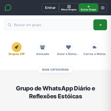
Entrar
Meus Grupos
Enviar Grupo
Grupos VIP
Amizade
Amor e Romance
Carros e Motos
MAIS CATEGORIAS
Cidades
Compra e Venda
Concursos
Desenhos e Animes
Grupo de WhatsApp Diário e
Reflexões Estóicas
Divulgação
Educação
Emagrecimento e Perda de Peso
Esportes