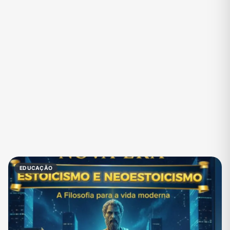
Eventos
Fãs
Figurinhas e Stickers
Filmes e Séries
Frases e Mensagens
Futebol
Games e Jogos
Ganhar Dinheiro
Imobiliária
Investimentos e Finanças
Links
Memes, Engraçados e Zoeira
Moda e Beleza
Música
Namoro
Negócios & Empreendedorismo
EDUCAÇÃO
Notícias
Outros
Política
Profissões
Receitas
Redes Sociais
Religião
Shitpost