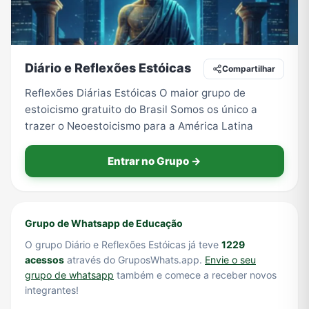
Tecnologia
TV
Vagas de Empregos
Viagem e Turismo
Diário e Reflexões Estóicas
Compartilhar
Reflexões Diárias Estóicas O maior grupo de
estoicismo gratuito do Brasil Somos os único a
Vídeos
trazer o Neoestoicismo para a América Latina
Entrar no Grupo →
Grupo de Whatsapp de Educação
O grupo Diário e Reflexões Estóicas já teve
1229
acessos
através do GruposWhats.app.
Envie o seu
grupo de whatsapp
também e comece a receber novos
integrantes!