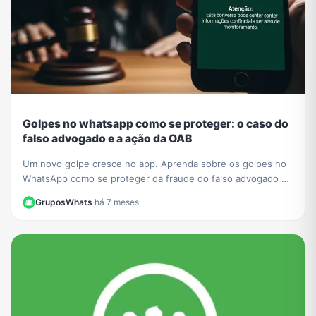
Golpes no whatsapp como se proteger: o caso do
falso advogado e a ação da OAB
Um novo golpe cresce no app. Aprenda sobre os golpes no
WhatsApp como se proteger da fraude do falso advogado e
entenda a ação da OAB para mais segurança.
GruposWhats
·
há 7 meses