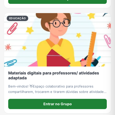
EDUCAÇÃO
Materiais digitais para professores/ atividades
adaptada
Bem-vindos! 👋Espaço colaborativo para professores
compartilharem, trocarem e tirarem dúvidas sobre atividades
adaptadas e inclusão escolar. 💡🚫 Regras e Organização:
foco total no tema do grupo.Compartilho ideias, materiais e
Entrar no Grupo
dicas.