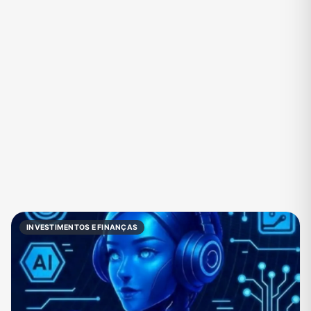
Eventos
Fãs
Figurinhas e Stickers
Filmes e Séries
Frases e Mensagens
Futebol
Games e Jogos
Ganhar Dinheiro
Imobiliária
Investimentos e Finanças
Links
Memes, Engraçados e Zoeira
Moda e Beleza
Música
Namoro
Negócios & Empreendedorismo
INVESTIMENTOS E FINANÇAS
Notícias
Outros
Política
Profissões
Receitas
Redes Sociais
Religião
Shitpost