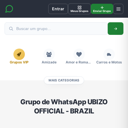
Entrar
Meus Grupos
Enviar Grupo
Grupos VIP
Amizade
Amor e Romance
Carros e Motos
MAIS CATEGORIAS
Cidades
Compra e Venda
Concursos
Desenhos e Animes
Grupo de WhatsApp UBIZO
OFFICIAL - BRAZIL
Divulgação
Educação
Emagrecimento e Perda de Peso
Esportes