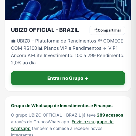
Tecnologia
TV
Vagas de Empregos
Viagem e Turismo
UBIZO OFFICIAL - BRAZIL
Compartilhar
💼 UBIZO – Plataforma de Rendimentos 💸 COMECE
COM R$100 📊 Planos VIP e Rendimentos 🔹 VIP1 –
Vídeos
Âncora AI-Lite Investimento: 100 a 299 Rendimento:
2,0% ao dia
Entrar no Grupo →
Grupo de Whatsapp de Investimentos e Finanças
O grupo UBIZO OFFICIAL - BRAZIL já teve
289 acessos
através do GruposWhats.app.
Envie o seu grupo de
whatsapp
também e comece a receber novos
integrantes!