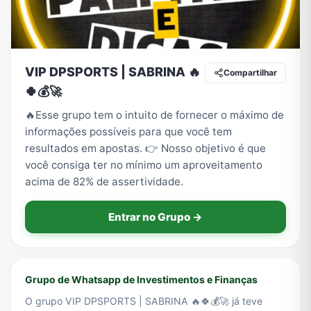
Tecnologia
TV
Vagas de Empregos
Viagem e Turismo
VIP DPSPORTS | SABRINA 🔥
Compartilhar
🍀💰🚀
Vídeos
🔥Esse grupo tem o intuito de fornecer o máximo de
informações possíveis para que você tem
resultados em apostas. 👉 Nosso objetivo é que
você consiga ter no mínimo um aproveitamento
acima de 82% de assertividade.
Entrar no Grupo →
Grupo de Whatsapp de Investimentos e Finanças
O grupo VIP DPSPORTS | SABRINA 🔥🍀💰🚀 já teve