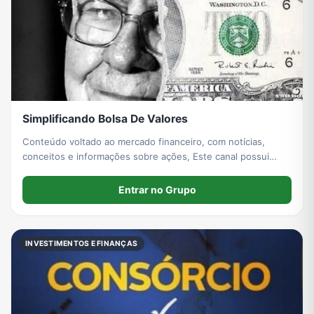
Simplificando Bolsa De Valores
Conteúdo voltado ao mercado financeiro, com notícias,
conceitos e informações sobre ações, Este canal possui
caráter exclusivamente informativo e educacional, não
constituindo recomendação de compra ou venda de ativos.
Entrar no Grupo
INVESTIMENTOS E FINANÇAS