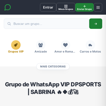
Entrar
Meus Grupos
Enviar Grupo
Grupos VIP
Amizade
Amor e Romance
Carros e Motos
MAIS CATEGORIAS
Cidades
Compra e Venda
Concursos
Desenhos e Animes
Grupo de WhatsApp VIP DPSPORTS
| SABRINA 🔥🍀💰🚀
Divulgação
Educação
Emagrecimento e Perda de Peso
Esportes