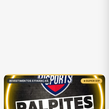
Eventos
Fãs
Figurinhas e Stickers
Filmes e Séries
Frases e Mensagens
Futebol
Games e Jogos
Ganhar Dinheiro
Imobiliária
Investimentos e Finanças
Links
Memes, Engraçados e Zoeira
Moda e Beleza
Música
Namoro
Negócios & Empreendedorismo
INVESTIMENTOS E FINANÇAS
SUPER VIP
Notícias
Outros
Política
Profissões
Receitas
Redes Sociais
Religião
Shitpost