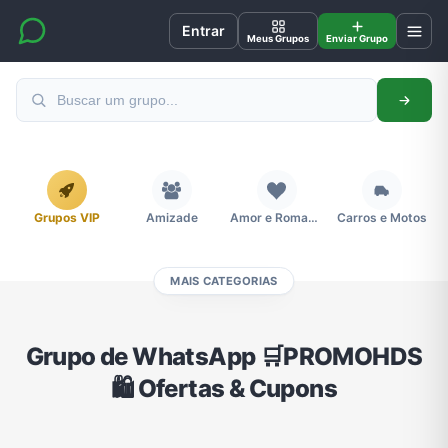
Entrar
Meus Grupos
Enviar Grupo
Grupos VIP
Amizade
Amor e Romance
Carros e Motos
MAIS CATEGORIAS
Cidades
Compra e Venda
Concursos
Desenhos e Animes
Grupo de WhatsApp 🛒PROMOHDS
🛍️ Ofertas & Cupons
Divulgação
Educação
Emagrecimento e Perda de Peso
Esportes