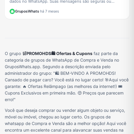
dados no WhatsApp. Suas mensagens são seguras ou
usadas para anúncios? Esclarecemos tudo aqui.
GruposWhats
·
há 7 meses
O grupo
🛒PROMOHDS🛍️ Ofertas & Cupons
faz parte da
categoria de grupos de WhatsApp de Compra e Venda no
GruposWhats.app. Segundo a descrição enviada pelo
administrador do grupo: "🛍️ BEM-VINDO A PROMOHDS! ​
Cansado de pagar caro? Você está no lugar certo! 🎯 ​Aqui você
garante: 🔥 Ofertas Relâmpago (as melhores da internet!) 🎟️
Cupons Exclusivos em primeira mão. 🤑 Preços que parecem
erro!"
Você que deseja comprar ou vender algum objeto ou serviço,
móvel ou imóvel, chegou ao lugar certo. Os grupos de
whatsapp de Compra e Venda são a melhor opção! Aqui você
encontra um excelente canal para alavancar suas vendas na