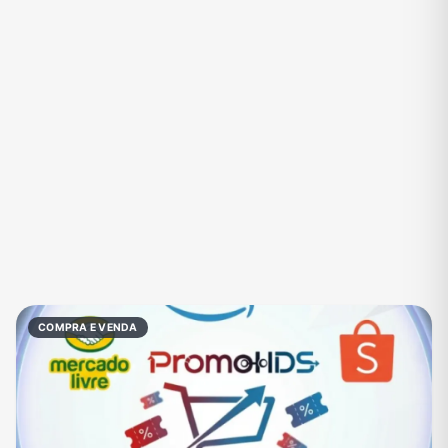
Eventos
Fãs
Figurinhas e Stickers
Filmes e Séries
Frases e Mensagens
Futebol
Games e Jogos
Ganhar Dinheiro
Imobiliária
Investimentos e Finanças
Links
Memes, Engraçados e Zoeira
Moda e Beleza
Música
Namoro
Negócios & Empreendedorismo
COMPRA E VENDA
Notícias
Outros
Política
Profissões
Receitas
Redes Sociais
Religião
Shitpost