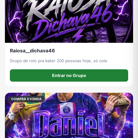
Raiosa__dichava46
Grupo de rolo pra bater 200 pessoas hoje, só cola
Entrar no Grupo
COMPRA E VENDA