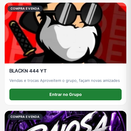
COMPRA E VENDA
ᏴᏞᎪᏟᏦN 444 YT
Vendas e trocas Aproveitem o grupo, façam novas amizades
Entrar no Grupo
COMPRA E VENDA