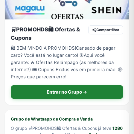
Tecnologia
TV
Vagas de Empregos
Viagem e Turismo
🛒PROMOHDS🛍️ Ofertas &
Compartilhar
Cupons
🛍️ BEM-VINDO A PROMOHDS! ​Cansado de pagar
Vídeos
caro? Você está no lugar certo! 🎯 ​Aqui você
garante: 🔥 Ofertas Relâmpago (as melhores da
internet!) 🎟️ Cupons Exclusivos em primeira mão. 🤑
Preços que parecem erro!
Entrar no Grupo →
Grupo de Whatsapp de Compra e Venda
O grupo 🛒PROMOHDS🛍️ Ofertas & Cupons já teve
1286