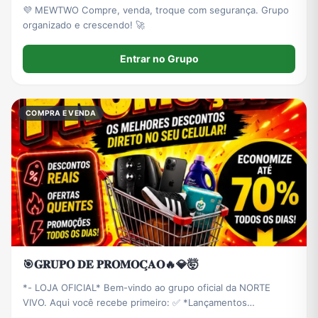
💜 MEWTWO Compre, venda, troque com segurança. Grupo
organizado e crescendo! 🚀
Entrar no Grupo
COMPRA E VENDA
🎯𝐆𝐑𝐔𝐏𝐎 𝐃𝐄 𝐏𝐑𝐎𝐌𝐎𝐂̧𝐀𝐎🔥💎🤯
*- LOJA OFICIAL* Bem-vindo ao grupo oficial da NORTE
VIVO. Aqui você recebe primeiro: ✅ *Lançamentos
Exclusivos* ✅ *DESCONTOS DE ATÉ 40% OFF* só pra