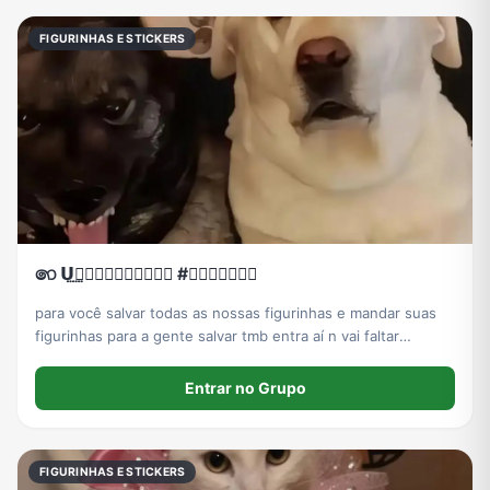
FIGURINHAS E STICKERS
෨ㅤ 𝗨⵿𝗡𝗜⵿𝗩𝗘⵿𝗥𝗦⵿𝗢 #𝗦𝗧𝗜𝗖𝗞𝗘𝗥
para você salvar todas as nossas figurinhas e mandar suas
figurinhas para a gente salvar tmb entra aí n vai faltar
figurinha pra vc
Entrar no Grupo
FIGURINHAS E STICKERS