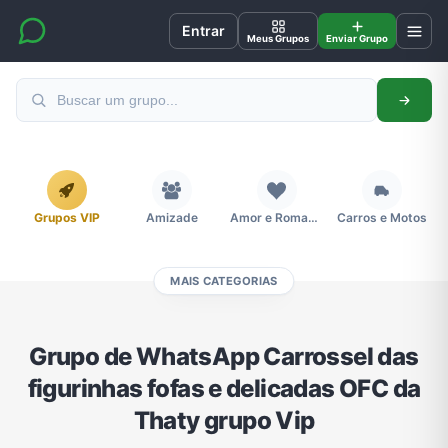
Entrar
Meus Grupos
Enviar Grupo
Grupos VIP
Amizade
Amor e Romance
Carros e Motos
MAIS CATEGORIAS
Cidades
Compra e Venda
Concursos
Desenhos e Animes
Grupo de WhatsApp Carrossel das
figurinhas fofas e delicadas OFC da
Divulgação
Educação
Emagrecimento e Perda de Peso
Esportes
Thaty grupo Vip