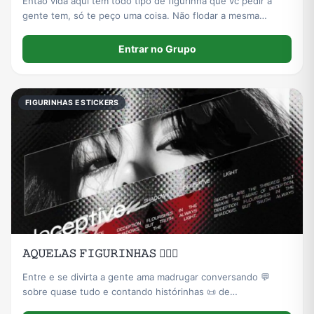
Então vida aqui tem todo tipo de figurinha que vc pedir a
gente tem, só te peço uma coisa. Não flodar a mesma
figurinha, Só isso. Entra aqui📍
Entrar no Grupo
FIGURINHAS E STICKERS
𝙰𝚀𝚄𝙴𝙻𝙰𝚂 𝙵𝙸𝙶𝚄𝚁𝙸𝙽𝙷𝙰𝚂 🙇🏻‍♀️
Entre e se divirta a gente ama madrugar conversando 💬
sobre quase tudo e contando histórinhas 📜 de
acontecimentos ocasionais da nossa life 🩷