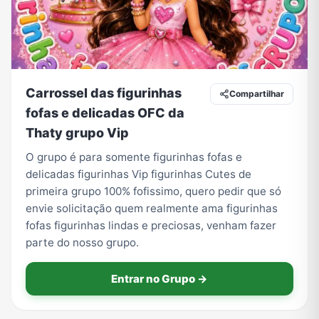
Tecnologia
TV
Vagas de Empregos
Viagem e Turismo
Carrossel das figurinhas
Compartilhar
fofas e delicadas OFC da
Vídeos
Thaty grupo Vip
O grupo é para somente figurinhas fofas e
delicadas figurinhas Vip figurinhas Cutes de
primeira grupo 100% fofissimo, quero pedir que só
envie solicitação quem realmente ama figurinhas
fofas figurinhas lindas e preciosas, venham fazer
parte do nosso grupo.
Entrar no Grupo →