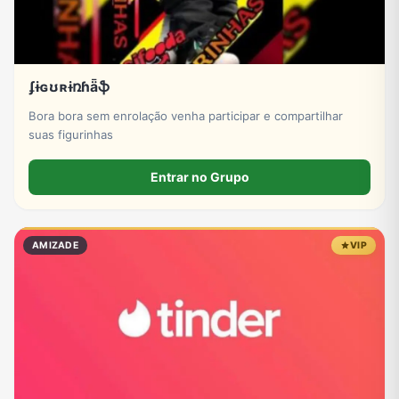
ʄɨɢʊʀɨռɦǟֆ
Bora bora sem enrolação venha participar e compartilhar
suas figurinhas
Entrar no Grupo
AMIZADE
VIP