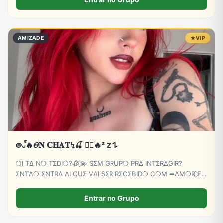
AMIZADE
VIP
𑇢ᩘ🔥𝛩𝐍 𝐂𝐇𝐀𝐓↯🍒 ⃝⃔‌‌🔥ᶻ 𝗓 𐰁
❍I TΔ N❍ TΣDI❍?🥀 ⃟💫 SΣM GRUP❍ PRΔ INTΣRΔGIR?
ΣNTΔ❍ ΣNTRΔ ΔI QUΣ VΔI SΣR RΣCΣBID❍ C❍M ➦∆M❍R ⃟E
C∆RINH❍ BB💕🫵😏
Entrar no Grupo