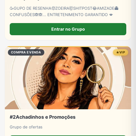
🥳GUPO DE RESENHA🤑ZOEIRA🤯SHITPOST😂AMIZADE👻
CONFUSÕES🙈🙈... ENTRETENIMENTO GARANTIDO 💋
Entrar no Grupo
COMPRA E VENDA
VIP
#2Achadinhos e Promoções
Grupo de ofertas