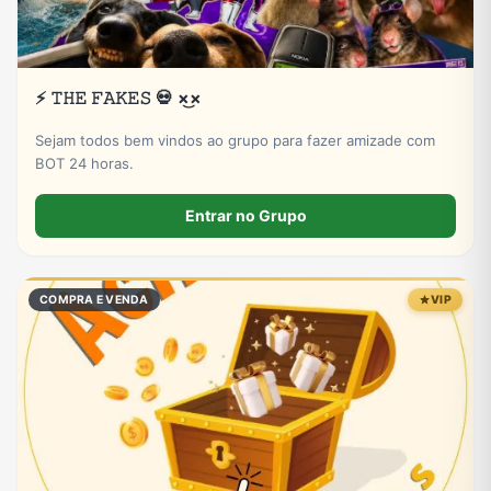
⚡ 𝚃𝙷𝙴 𝙵𝙰𝙺𝙴𝚂 💀 ×͜×
Sejam todos bem vindos ao grupo para fazer amizade com
BOT 24 horas.
Entrar no Grupo
COMPRA E VENDA
VIP