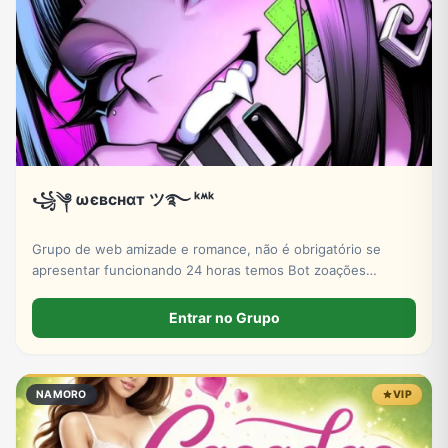
꧁༆ ωєвㅤcнαт ツ࿐ ᵏᔿᵏ
Grupo de web amizade e romance, não é obrigatório se
apresentar funcionando 24 horas temos Bot zoações
brincadeira liberada etc.
Entrar no Grupo
NAMORO
VIP