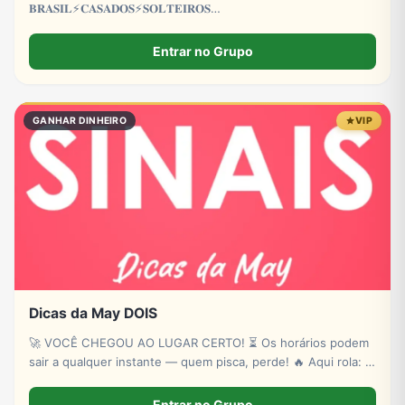
𝐁𝐑𝐀𝐒𝐈𝐋⚡𝐂𝐀𝐒𝐀𝐃𝐎𝐒⚡𝐒𝐎𝐋𝐓𝐄𝐈𝐑𝐎𝐒
𝐂𝐀𝐒𝐀𝐃𝐀𝐒⚡𝐒𝐎𝐋𝐓𝐄𝐈𝐑𝐀𝐒⚡𝐋𝐆𝐁𝐓𝐐𝐈𝐀+⚡𝐓𝐑𝐄𝐓𝐀
𝐀𝐕𝐎𝐍𝐓𝐀𝐃𝐄⚡𝐏𝐑𝐎𝐈𝐁𝐈𝐃𝐎 𝐌𝐄𝐍𝐎𝐑𝐄𝐒 𝐃𝐄 18 𝐀𝐍𝐎𝐒
Entrar no Grupo
GANHAR DINHEIRO
VIP
Dicas da May DOIS
🚀 VOCÊ CHEGOU AO LUGAR CERTO! ⏳ Os horários podem
sair a qualquer instante — quem pisca, perde! 🔥 Aqui rola: ✔
Novas plataformas ✔ Sinais estratégicos ✔ Sorteios de p!xs
& bancas ✔ Conteúdo exclusivo
Entrar no Grupo