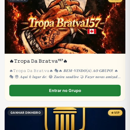
🔥𝚃𝚛𝚘𝚙𝚊 𝙳𝚊 𝙱𝚛𝚊𝚝𝚟𝚊¹⁵⁷🔥
🔥𝚃𝚛𝚘𝚙𝚊 𝙳𝚊 𝙱𝚛𝚊𝚝𝚟𝚊🔥 🎭🔥 𝑩𝑬𝑴-𝑽𝑰𝑵𝑫𝑶(𝑨) 𝑨𝑶 𝑮𝑹𝑼𝑷𝑶! 🔥
🎭 😎 𝑨𝒒𝒖𝒊 é 𝒍𝒖𝒈𝒂𝒓 𝒅𝒆: 😂 𝒁𝒖𝒆𝒊𝒓𝒂 𝒔𝒂𝒖𝒅á𝒗𝒆 🤝 𝑭𝒂𝒛𝒆𝒓 𝒏𝒐𝒗𝒂𝒔 𝒂𝒎𝒊𝒛𝒂𝒅𝒆𝒔
🎮
Entrar no Grupo
GANHAR DINHEIRO
VIP