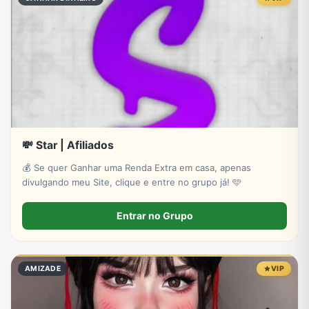
💸 Star | Afiliados
💰 Se quer Ganhar uma Renda Extra em casa, apenas
divulgando meu Site, clique e entre no grupo já! 🩵
Entrar no Grupo
AMIZADE
VIP