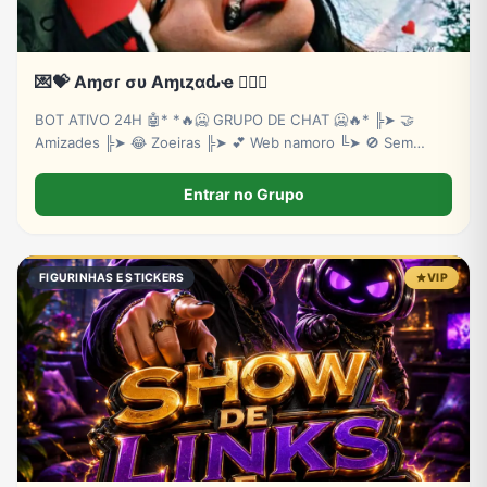
💌💝 Aɱσɾ συ Aɱιȥαԃҽ ❤️‍🔥💘
BOT ATIVO 24H 🤖* *🔥🥶 GRUPO DE CHAT 🥶🔥* ╠➤ 🤝
Amizades ╠➤ 😂 Zoeiras ╠➤ 💕 Web namoro ╚➤ 🚫 Sem
baderna
Entrar no Grupo
FIGURINHAS E STICKERS
VIP