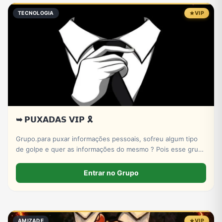
TECNOLOGIA
VIP
➥ 𝗣𝗨𝗫𝗔𝗗𝗔𝗦 𝗩𝗜𝗣 🎗️
Grupo.para puxar informações pessoais, sofreu algum tipo
de golpe e quer as informações do mesmo ? Pois esse grupo
serve pra isso! Entre e conheça nosso X-bot | PUXADAS VIP
🎲
Entrar no Grupo
AMIZADE
VIP