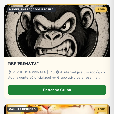
MEMES, ENGRAÇADOS E ZOEIRA
VIP
𝐑𝐄𝐏 𝐏𝐑𝐈𝐌𝐀𝐓𝐀™
🦍 REPÚBLICA PRIMATA | +18 🦍 A internet já é um zoológico.
Aqui a gente só oficializou! 😂 Grupo ativo para resenha,
zoeira, memes, stickers e novas amizades. Administração
presente e muita interação. Entre para o bando! 🍌🔥 🔞
Entrar no Grupo
Exclusivo para maiores.
GANHAR DINHEIRO
VIP