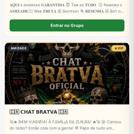
𝐀𝐐𝐔𝐈 ᴇ‌ ᴅɪᴠᴇʀsᴀ‌ᴏ 𝐆𝐀𝐑𝐀𝐍𝐓𝐈𝐃𝐀 😈 Tᴇᴍ ᴅᴇ 𝐓𝐔𝐃𝐎 😏 Nᴀᴍᴏʀᴏ ᴇ
𝐀𝐌𝐈𝐙𝐀𝐃𝐄❤️‍🔥 Wᴇʙ 𝐓𝐑𝐄𝐓𝐀 🤬 Sʜɪᴛᴘᴏsᴛ 🌀 𝐑𝐄𝐒𝐄𝐍𝐇𝐀 🤣 Bᴏᴛ ᴏɴ
24H 🤖 ᴇ ᴍᴜɪᴛᴀs 𝐙𝐎𝐄𝐈𝐑𝐀 👻 ᴍᴜɪᴛᴀs 𝐁𝐑𝐈𝐍𝐂𝐀𝐃𝐄𝐈𝐑𝐀𝐒 🌴
Entrar no Grupo
AMIZADE
VIP
🇨🇦 𝗖𝗛𝗔𝗧 𝗕𝗥𝗔𝗧𝗩𝗔 🇨🇦
🚀🔥 B€M-V¡NDØ(A) À FΔMÍL¡Δ DΔ ZU€¡RΔ! 🔥🚀 😜 Cansou
do tédio? Então cola com a gente! 💬 Papo de tudo um