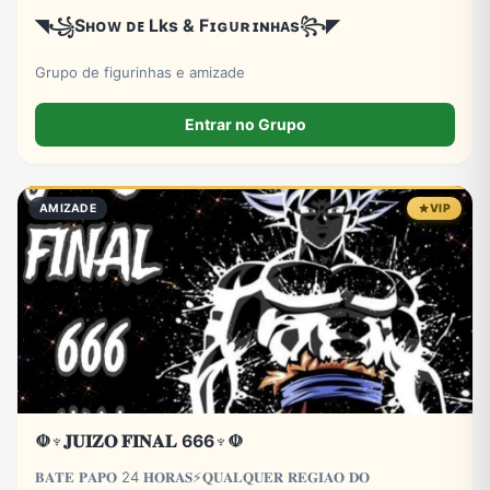
◥꧁Sʜᴏᴡ ᴅᴇ Lks & Fɪɢᴜʀɪɴʜᴀs꧂◤
Grupo de figurinhas e amizade
Entrar no Grupo
AMIZADE
VIP
☫♆𝐉𝐔𝐈𝐙𝐎 𝐅𝐈𝐍𝐀𝐋 666♆☫
𝐁𝐀𝐓𝐄 𝐏𝐀𝐏𝐎 24 𝐇𝐎𝐑𝐀𝐒⚡𝐐𝐔𝐀𝐋𝐐𝐔𝐄𝐑 𝐑𝐄𝐆𝐈𝐀𝐎 𝐃𝐎