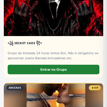
Tecnologia
TV
Vagas de Empregos
Viagem e Turismo
Vídeos
꧁ ꜱᴇᴄʀᴇᴛ ᴄᴀᴏꜱ ꧂
Grupo de Amizade 24 horas temos Bot, Não é obrigatório se
apresentar zoeira liberada brincadeiras etc.
Entrar no Grupo
AMIZADE
VIP