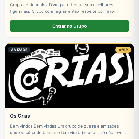
Grupo de figurinha. Divulgue e troque suas melhores
figurinhas. Grupo com regras então respeite por favor
Entrar no Grupo
AMIZADE
VIP
Os Crias
Bem vindos Bem vindas Um grupo de zueira e amizades
onde você pode brincar e tbm vira brinquedo, só não levem
pro coração