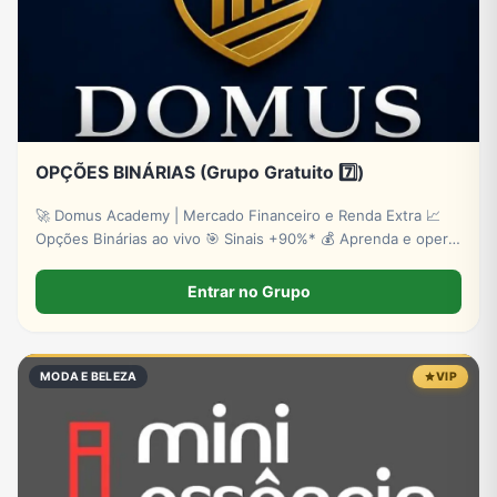
OPÇÕES BINÁRIAS (Grupo Gratuito 7️⃣)
🚀 Domus Academy | Mercado Financeiro e Renda Extra 📈
Opções Binárias ao vivo 🎯 Sinais +90%* 💰 Aprenda e opere
com estratégia ✅ Cadastre-se: http://lpevooption.site/
*Risco de perdas.
Entrar no Grupo
MODA E BELEZA
VIP