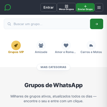
Entrar
Meus Grupos
Enviar Grupo
Grupos VIP
Amizade
Amor e Romance
Carros e Motos
MAIS CATEGORIAS
Cidades
Compra e Venda
Concursos
Desenhos e Animes
Grupos de WhatsApp
Divulgação
Educação
Emagrecimento e Perda de Peso
Esportes
Milhares de grupos ativos, atualizados todos os dias —
encontre o seu e entre com um clique.