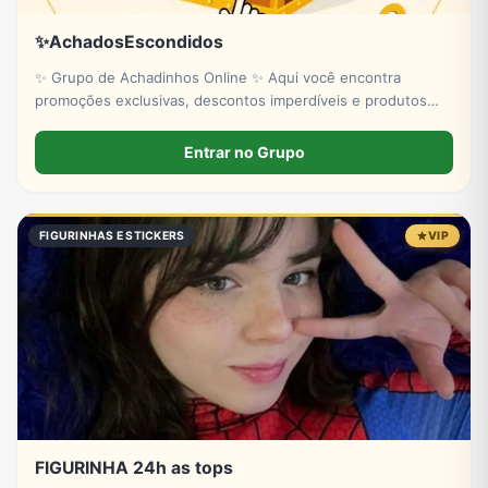
✨AchadosEscondidos
✨ Grupo de Achadinhos Online ✨ Aqui você encontra
promoções exclusivas, descontos imperdíveis e produtos
úteis e criativos da Shopee! 🚀💸 Receba diariamente ofertas
garimpadas com carinho e aproveite antes que acabem! 🛒
Entrar no Grupo
FIGURINHAS E STICKERS
VIP
FIGURINHA 24h as tops