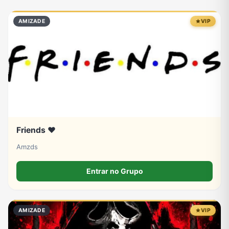
Eventos
Fãs
Figurinhas e Stickers
Filmes e Séries
AMIZADE
VIP
Frases e Mensagens
Futebol
Games e Jogos
Ganhar Dinheiro
Imobiliária
Investimentos e Finanças
Links
Memes, Engraçados e Zoeira
Friends ❤️
Moda e Beleza
Música
Namoro
Negócios & Empreendedorismo
Amzds
Entrar no Grupo
Notícias
Outros
Política
Profissões
AMIZADE
VIP
Receitas
Redes Sociais
Religião
Shitpost