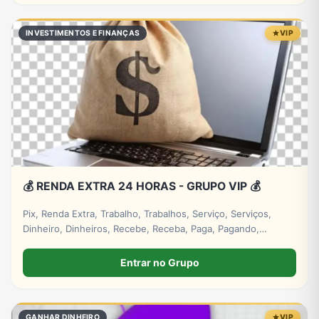
INVESTIMENTOS E FINANÇAS
VIP
💰 RENDA EXTRA 24 HORAS - GRUPO VIP 💰
Pix, Renda Extra, Trabalho, Trabalhos, Serviço, Serviços,
Dinheiro, Dinheiros, Recebe, Receba, Paga, Pagando,
Investimento, Investimentos, Lucro, Digital. #empresa
#grupos #grupo #whatsapp
Entrar no Grupo
GANHAR DINHEIRO
VIP