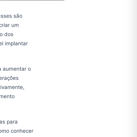
esses são
criar um
to dos
l implantar
ra aumentar o
erações
tivamente,
amento
as para
como conhecer