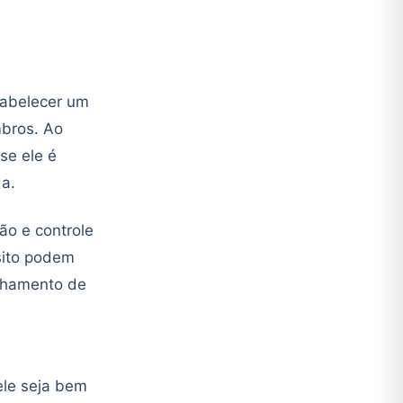
tabelecer um
mbros. Ao
se ele é
da.
ão e controle
sito podem
ilhamento de
ele seja bem