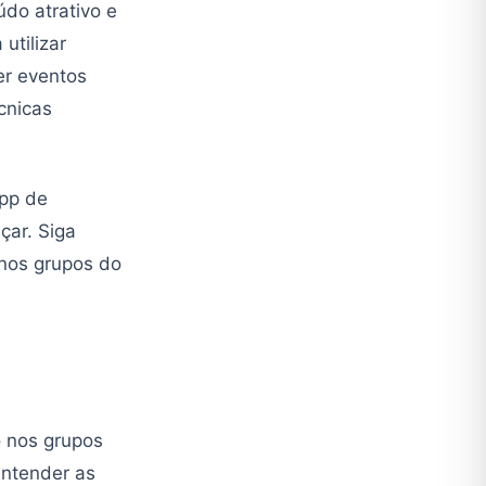
údo atrativo e
utilizar
er eventos
cnicas
App de
çar. Siga
nos grupos do
 nos grupos
entender as