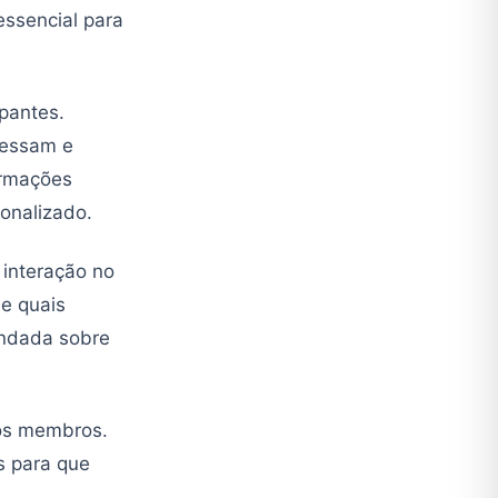
essencial para
pantes.
ressam e
ormações
sonalizado.
 interação no
e quais
undada sobre
os membros.
as para que