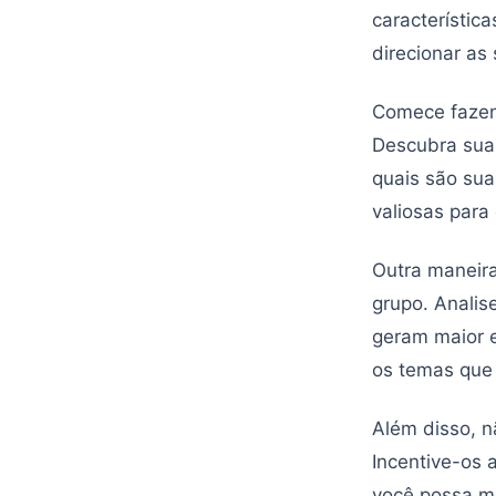
característic
direcionar as
Comece fazend
Descubra suas
quais são sua
valiosas para
Outra maneira
grupo. Analis
geram maior e
os temas que
Além disso, 
Incentive-os 
você possa m