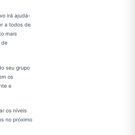
o irá ajudá-
er a todos de
to mais
 de
do seu grupo
com os
nte e
r os níveis
os no próximo