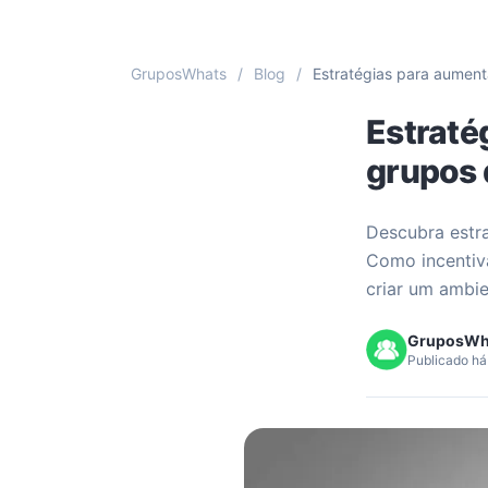
GruposWhats
/
Blog
/
Estratégias para aumen
Estraté
grupos
Descubra estr
Como incentiva
criar um ambie
GruposWh
Publicado há 