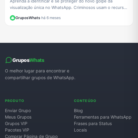
Aprenda a identificar e se proteger do novo golpe da
visualização única no WhatsApp. Criminosos usam o recurso
para extorquir vítimas. Saiba como agir.
GruposWhats
·
há 6 meses
Grupos
Whats
O melhor lugar para encontrar e
compartilhar grupos de WhatsApp.
PRODUTO
CONTEÚDO
Enviar Grupo
Blog
Meus Grupos
Ferramentas para WhatsApp
Grupos VIP
Frases para Status
Pacotes VIP
Locais
Comprar Página de Grupo