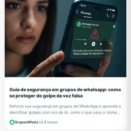
Guia de segurança em grupos de whatsapp: como
se proteger do golpe da voz falsa
Reforce sua segurança em grupos de WhatsApp e aprenda a
identificar golpes com voz de IA, como o que usou o nome
de César Tralli. Proteja-se de fakes.
GruposWhats
·
há 8 meses