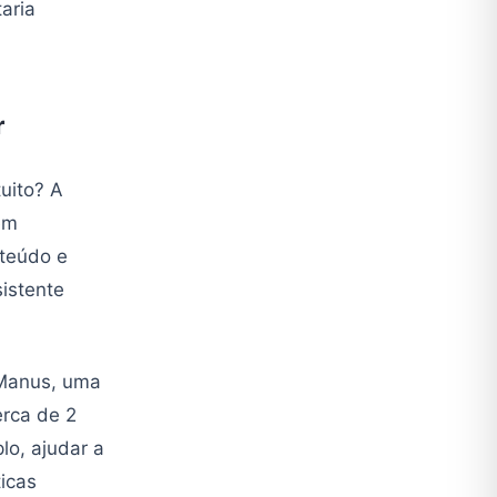
aria
r
tuito? A
em
nteúdo e
istente
 Manus, uma
erca de 2
lo, ajudar a
icas