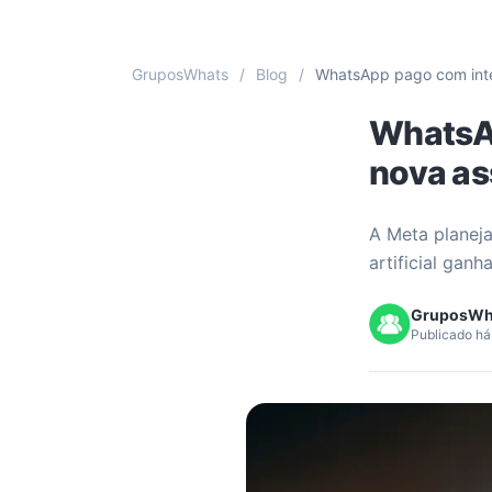
GruposWhats
/
Blog
/
WhatsApp pago com intel
WhatsAp
nova as
A Meta planeja
artificial gan
GruposWh
Publicado há 