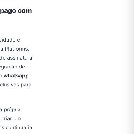
 pago com
sidade e
a Platforms,
de assinatura
tegração de
um
whatsapp
clusivas para
a própria
 criar um
s continuaria