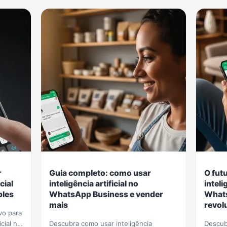
r
Guia completo: como usar
O fut
cial
inteligência artificial no
inteli
ples
WhatsApp Business e vender
Whats
mais
revol
vo para
icial no
Descubra como usar inteligência
Descubr