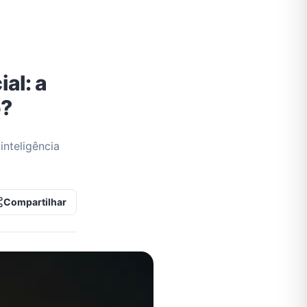
al: a
o?
nteligência
Compartilhar