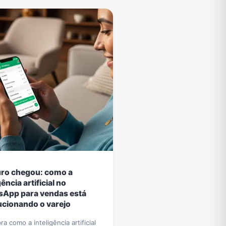
uro chegou: como a
gência artificial no
App para vendas está
ucionando o varejo
a como a inteligência artificial