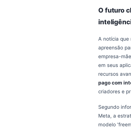
O futuro 
inteligênci
A notícia que
apreensão par
empresa-mãe d
em seus aplic
recursos avan
pago com inte
criadores e pr
Segundo info
Meta, a estra
modelo 'freem