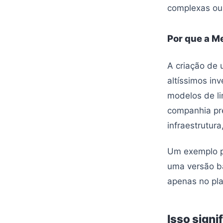
complexas ou
Por que a M
A criação de
altíssimos inv
modelos de l
companhia pre
infraestrutura
Um exemplo pr
uma versão bá
apenas no pl
Isso signi