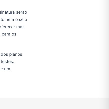
sinatura serão
ito nem o selo
oferecer mais
 para os
 dos planos
testes.
 de um