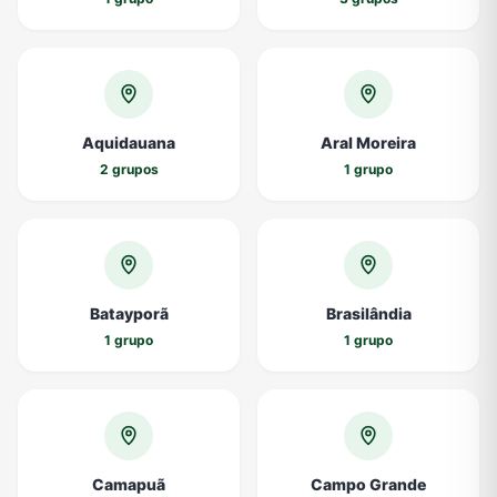
Aquidauana
Aral Moreira
2 grupos
1 grupo
Batayporã
Brasilândia
1 grupo
1 grupo
Camapuã
Campo Grande