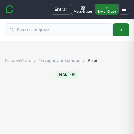
Entrar
Meus Grupos
Enviar Grupo
GruposWhats
/
Navegar por Estados
/
Piauí
PIAUÍ · PI