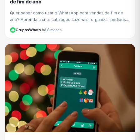
de fim de ano
Quer saber como usar o WhatsApp para vendas de fim de
ano? Aprenda a criar catálogos sazonais, organizar pedidos e
impulsionar seu negócio com nosso guia.
GruposWhats
·
há 8 meses