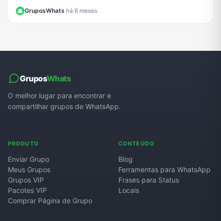
funciona a ameaça e como se proteger.
GruposWhats
·
há 6 meses
Grupos
Whats
O melhor lugar para encontrar e
compartilhar grupos de WhatsApp.
PRODUTO
CONTEÚDO
Enviar Grupo
Blog
Meus Grupos
Ferramentas para WhatsApp
Grupos VIP
Frases para Status
Pacotes VIP
Locais
Comprar Página de Grupo