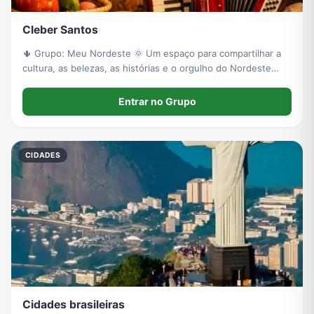
Cleber Santos
🌵 Grupo: Meu Nordeste 🌞 Um espaço para compartilhar a
cultura, as belezas, as histórias e o orgulho do Nordeste
brasileiro. Aqui você pode postar fotos, vídeos, músicas,
curiosidades, paisagens, comidas típicas e tudo que
Entrar no Grupo
representa o nosso Nordeste. 📜
CIDADES
Cidades brasileiras