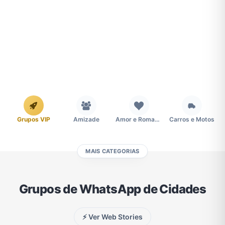
Grupos VIP
Amizade
Amor e Romance
Carros e Motos
MAIS CATEGORIAS
Cidades
Compra e Venda
Concursos
Desenhos e Animes
Grupos de WhatsApp de Cidades
Divulgação
Educação
Emagrecimento e Perda de Peso
Esportes
⚡ Ver Web Stories