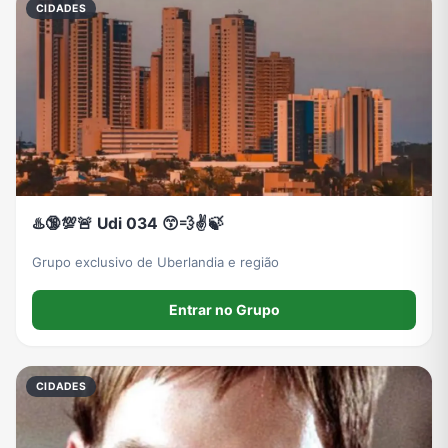
CIDADES
♨️🔞💯🚨 Udi 034 😙💨✌🍃
Grupo exclusivo de Uberlandia e região
Entrar no Grupo
CIDADES