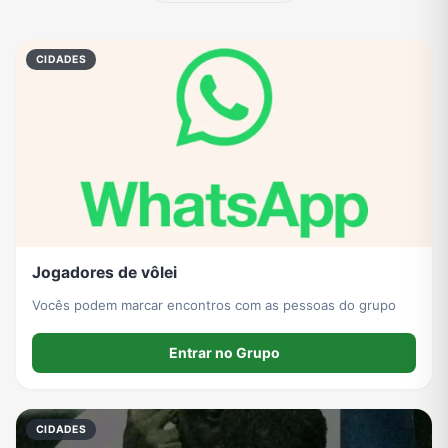
Eventos
Fãs
Figurinhas e Stickers
Filmes e Séries
CIDADES
Frases e Mensagens
Futebol
Games e Jogos
Ganhar Dinheiro
Imobiliária
Investimentos e Finanças
Links
Memes, Engraçados e Zoeira
Jogadores de vôlei
Moda e Beleza
Música
Namoro
Negócios & Empreendedorismo
Vocês podem marcar encontros com as pessoas do grupo
Entrar no Grupo
Notícias
Outros
Política
Profissões
CIDADES