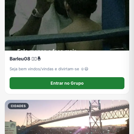
Receitas
Redes Sociais
Religião
Shitpost
Tecnologia
TV
Vagas de Empregos
Viagem e Turismo
Vídeos
Barleu08 🙂‍↕️🤞
Seja bem vindos/vindas e divirtam-se ☺️😃
Entrar no Grupo
CIDADES