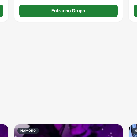
𝐖𝐄𝐁 𝐍𝐀𝐌𝐎𝐑𝐎😏 𝐒𝐇𝐈𝐓𝐏𝐎𝐒𝐓 𝐌𝐄𝐌𝐄𝐒🤓 𝐄𝐍𝐓𝐑𝐀 𝐀í

𝐕𝐈𝐃𝐀 ♥️
Entrar no Grupo
NAMORO