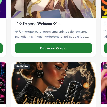
･ﾟ✧ 𝐈𝐦𝐩é𝐫𝐢𝐨 𝐖𝐞𝐛𝐭𝐨𝐨𝐧 ✧ﾟ･
L
💖 Um grupo para quem ama animes de romance,
Pr
mangás, manhwas, webtoons e até aquele lado
x
divertido do mundo K-pop. ✨ Aqui você pode: •
Conversar sobre seus casais favoritos ❤️ •
Entrar no Grupo
Recomendar animes, mangás, manhwas..
NAMORO