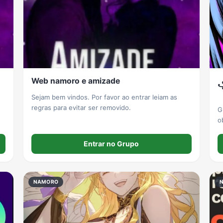
Web namoro e amizade
꧁
Sejam bem vindos. Por favor ao entrar leiam as
regras para evitar ser removido.
G
o
t
Entrar no Grupo
NAMORO