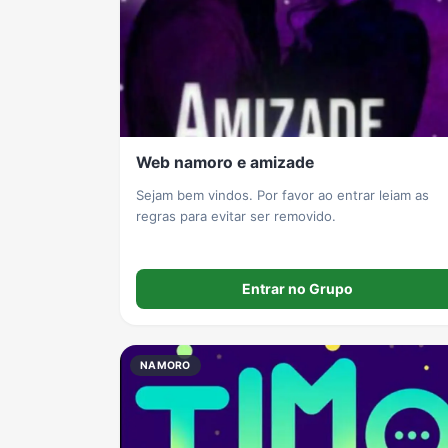
Web namoro e amizade
Sejam bem vindos. Por favor ao entrar leiam as
regras para evitar ser removido.
Entrar no Grupo
NAMORO