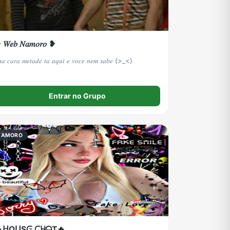
𝑊𝑒𝑏 𝑁𝑎𝑚𝑜𝑟𝑜 ❥
𝑎 𝑐𝑎𝑟𝑎 𝑚𝑒𝑡𝑎𝑑𝑒 𝑡𝑎 𝑎𝑞𝑢𝑖 𝑒 𝑣𝑜𝑐𝑒 𝑛𝑒𝑚 𝑠𝑎𝑏𝑒 (>_<)
Entrar no Grupo
NAMORO
ᕼOᑌSᕮ ᑕᕼᗩT🔥