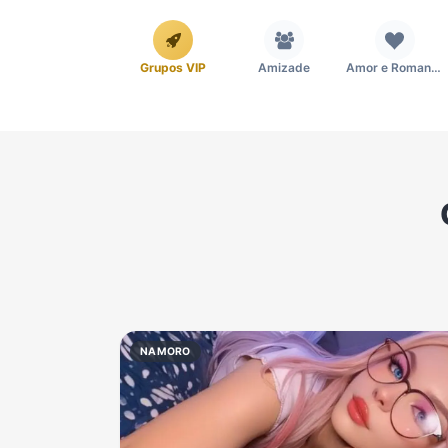
Grupos VIP
Amizade
Amor e Romance
Emagrecimento e Perda de Peso
Esportes
Eventos
Imobiliária
Investimentos e Finanças
Links
Política
Profissões
Receitas
NAMORO
Vídeos