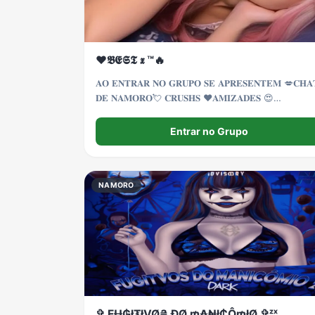
❤️𝕭𝕰𝕾𝕿 𝖝 ™🔥
𝐀𝐎 𝐄𝐍𝐓𝐑𝐀𝐑 𝐍𝐎 𝐆𝐑𝐔𝐏𝐎 𝐒𝐄 𝐀𝐏𝐑𝐄𝐒𝐄𝐍𝐓𝐄𝐌 💋𝐂𝐇𝐀
𝐃𝐄 𝐍𝐀𝐌𝐎𝐑𝐎💘 𝐂𝐑𝐔𝐒𝐇𝐒 ❤️𝐀𝐌𝐈𝐙𝐀𝐃𝐄𝐒 😍
𝐅𝐈𝐆𝐔𝐑𝐈𝐍𝐇𝐀𝐒👾 𝐄𝐍𝐓𝐑𝐄𝐌 𝐌𝐄𝐔𝐒 𝐀𝐌𝐎𝐑𝐄𝐒 🥰
Entrar no Grupo
NAMORO
✞ ₣Ʉ₲ł₮łVØ₴ ĐØ ₥₳₦ł₵Ô₥łØ ✞ᶻˣ