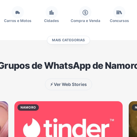
Carros e Motos
Cidades
Compra e Venda
Concursos
MAIS CATEGORIAS
Fãs
Figurinhas e Stickers
Filmes e Séries
Frases e Mensagens
Grupos de WhatsApp de Namor
Memes, Engraçados e Zoeira
Moda e Beleza
Música
Namoro
⚡ Ver Web Stories
Redes Sociais
Religião
Shitpost
Tecnologia
NAMORO