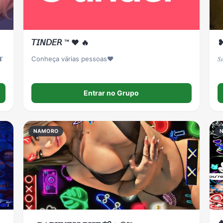
𝘛𝘐𝘕𝘋𝘌𝘙 ™ ♥︎ 🔥
❥ 
𝐓
Conheça várias pessoas♥️
𝑆
Entrar no Grupo
NAMORO
