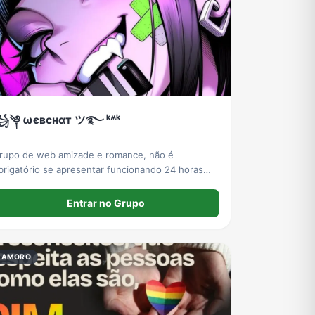
༆ ωєвㅤcнαт ツ࿐ ᵏᔿᵏ
rupo de web amizade e romance, não é
brigatório se apresentar funcionando 24 horas
emos Bot zoações brincadeira liberada etc.
Entrar no Grupo
NAMORO