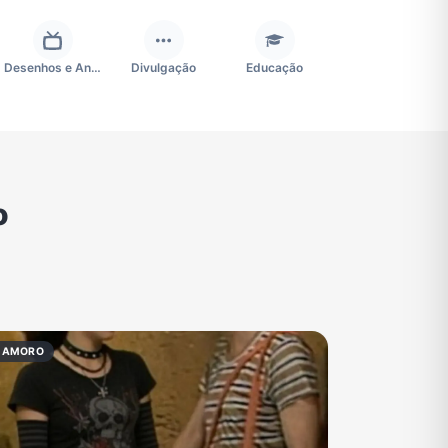
Desenhos e Animes
Divulgação
Educação
Futebol
Games e Jogos
Ganhar Dinheiro
o
Negócios & Empreendedorismo
Notícias
Outros
TV
Vagas de Empregos
Viagem e Turismo
NAMORO