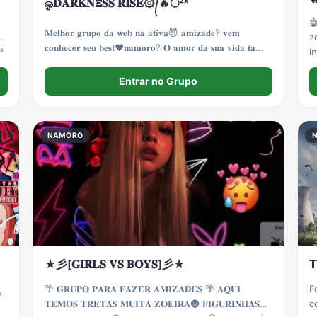
ஓ𝐃𝐀𝐑𝐊𝐍𝚵𝐒𝐒 𝐑𝐈𝐒𝐄۞᭄🔥🌕ᶻˣ

𝐌𝐞𝐥𝐡𝐨𝐫 𝐠𝐫𝐮𝐩𝐨 𝐝𝐚 𝐰𝐞𝐛 𝐧𝐚 𝐚𝐭𝐢𝐯𝐚😈 𝐚𝐦𝐢𝐳𝐚𝐝𝐞? 𝐯𝐞𝐦
4
z
𝐜𝐨𝐧𝐡𝐞𝐜𝐞𝐫 𝐬𝐞𝐮 𝐛𝐞𝐬𝐭❤️𝐧𝐚𝐦𝐨𝐫𝐨? 𝐎 𝐚𝐦𝐨𝐫 𝐝𝐚 𝐬𝐮𝐚 𝐯𝐢𝐝𝐚 𝐭𝐚
ˢ
í
𝐚𝐪𝐮𝐢😘 𝐧𝐨𝐬𝐬𝐨 𝐜𝐡𝐚𝐭 é 𝐚𝐭𝐢𝐯𝐨 𝟐𝟒 𝐡𝐫𝐬😎 𝐣á 𝐞𝐧𝐭𝐫𝐚 𝐝𝐢𝐠𝐢𝐭𝐚𝐧𝐝𝐨🔥
f
Entrar no Grupo
NAMORO
★彡[𝐆𝐈𝐑𝐋𝐒 𝐕𝐒 𝐁𝐎𝐘𝐒]彡★

🌴 𝐆𝐑𝐔𝐏𝐎 𝐏𝐀𝐑𝐀 𝐅𝐀𝐙𝐄𝐑 𝐀𝐌𝐈𝐙𝐀𝐃𝐄𝐒 🌴 𝐀𝐐𝐔𝐈
F
Á
𝐓𝐄𝐌𝐎𝐒 𝐓𝐑𝐄𝐓𝐀𝐒 𝐌𝐔𝐈𝐓𝐀 𝐙𝐎𝐄𝐈𝐑𝐀🌚 𝐅𝐈𝐆𝐔𝐑𝐈𝐍𝐇𝐀𝐒😈
c