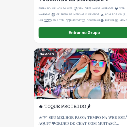
ᴱᴺᵀᴿᴬ ᴺᴼ ᴹᴱᴸᴴᴼᴿ ᴰᴬ ᵂᴱᴮ 🥵 ᵛᴱᴹ ᶠᴬᶻᴱᴿ ᴺᴼᵛᴬˢ ᴬᴹᴵᶻᴬᴰᴱˢ ❤️ ᵂᴱᴮ
ᴺᴬᴹᴼᴿᴬᴿ 😈 ᴳᴾ ᶜᴴᴱᴵᴼ ᴰᴱ ᴹᴱᴺᴵᴺᴬˢ ᴱ ᴹᴱᴺᴵᴺᴼˢ 🔥 ᶜᴼᴹ ᴮᴼᵀ ᴼᴺ 2
ᴴᴿˢ 👾💥 ᴬᵟᵁᴵ ᵀᴱᴹ 👉🏻ˢᴴᴵᵀᴾᴼˢᵀ😜 ᶠᴵᴳᵁᴿᴵᴺᴴᴬˢ👽 ᶻᵁᴱᴵᴿᴬˢ😎 ᴹᴱᴹᴱ
💨 ᴶá ᴱᴺᵀᴿᴬ ˢᴱ ᴬᴾᴿᴱˢᴱᴺᵀᴬᴺᴰᴼ 💫🌚
Entrar no Grupo
NAMORO
🔥 𝚃𝙾𝚀𝚄𝙴 𝙿𝚁𝙾𝙸𝙱𝙸𝙳𝙾 🌶️
🔥🌴° 𝐒𝐄𝐔 𝐌𝐄𝐋𝐇𝐎𝐑 𝐏𝐀𝐒𝐒𝐀 𝐓𝐄𝐌𝐏𝐎 𝐍𝐀 𝐖𝐄𝐁 𝐄𝐒𝐓
𝐀𝐐𝐔𝐈🌴❤️𝐆𝐑𝐔𝕻❍ 𝐃𝐄 𝐂𝐇𝐀𝐓 𝐂𝐎𝐌 𝐌𝐔𝐈𝐓𝐀𝐒🥵