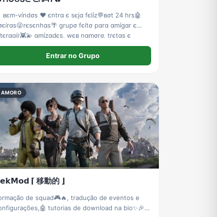
 вєm-víndσs ❤️ єntrα є sєjα fєlíz💬вσt 24 hrs🤖
σєírαs😜rєsєnhαs🌴 grupσ fєítσ pαrα αmígαr є
ntєrαgír👾💫 αmízαdєs, wєв nαmσrσ, trєtαs є
ígurínhαs🌀 grupσ αtívσ 24 hrs💥
Entrar no Grupo
NAMORO
𝗲𝗸𝗠𝗼𝗱 ⌈ 移動的 ⌋
ormação de squad🎮🔥, tradução de eventos e
onfigurações,🤖 tutorias de download na bio✨️🎉💋