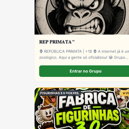
𝐑𝐄𝐏 𝐏𝐑𝐈𝐌𝐀𝐓𝐀™
🦍 REPÚBLICA PRIMATA | +18 🦍 A internet já é u
zoológico. Aqui a gente só oficializou! 😂 Grupo
ativo para resenha, zoeira, memes, stickers e
novas amizades. Administração presente e muita
Entrar no Grupo
interação. Entre para o bando! 🍌🔥 🔞 Exclusivo
para maiores.
FIGURINHAS E STICKERS
V