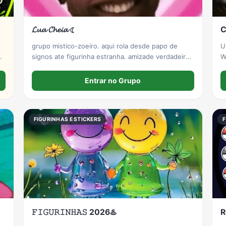
𝓛𝓾𝓪 𝓒𝓱𝓮𝓲𝓪 ☾
C
grupo mistico-zoeiro. aqui rola desde papo de
U
signos ate figurinha estranha. amizade verdadeira
W
sob a luz da lua. energia magica todo dia
c
Entrar no Grupo
FIGURINHAS E STICKERS
F
𝙵𝙸𝙶𝚄𝚁𝙸𝙽𝙷𝙰𝚂 2026♨️
R