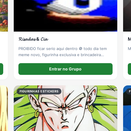
𝓡𝓲𝓼𝓪𝓭𝓪𝓼 & 𝓒𝓲𝓪
M
PROIBIDO ficar serio aqui dentro 🚫 todo dia tem
M
meme novo, figurinha exclusiva e brincadeira
saudavel. vem rir junto e esquecer os problema
kkkkk
Entrar no Grupo
FIGURINHAS E STICKERS
F