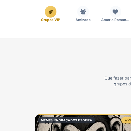
Grupos VIP
Amizade
Amor e Romance
Emagrecimento e Perda de Peso
Esportes
Eventos
Imobiliária
Investimentos e Finanças
Links
Que fazer par
grupos da
Política
Profissões
Receitas
Vídeos
MEMES, ENGRAÇADOS E ZOEIRA
V