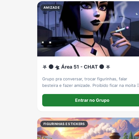
AMIZADE
⛧ 🌑 🛸 Área 51 - CHAT 🌑 ⛧
Grupo pra conversar, trocar figurinhas, falar
besteira e fazer amizade. Proibido ficar na moita 
Entrar no Grupo
FIGURINHAS E STICKERS