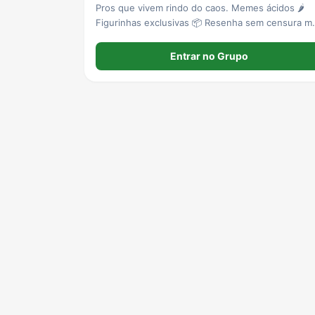
Pros que vivem rindo do caos. Memes ácidos 🌶️
Figurinhas exclusivas 📦 Resenha sem censura m
com respeito. Aqui o riso é a melhor cura.
Entrar no Grupo