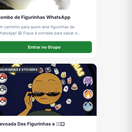
ombo de Figurinhas WhatsApp
m cantinho para quem ama figurinhas de
hatsApp! 😄 Fique à vontade para salvar e
ompartilhar suas favoritas.
Entrar no Grupo
IGURINHAS E STICKERS
evoada Das Figurinhas e 🐦‍🔥🗽⃢⃢