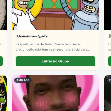
𝓐𝓵𝓮𝓶 𝓭𝓪 𝓪𝓶𝓲𝔃𝓪𝓭𝓮
ʄ
m
Respeito acima de tudo: Zoeira tem limite,
B
preconceito não tem vez (zero tolerância para
c
racismo, homofobia, machismo, etc.). ​Sem spam ou
flood: Evite mandar 50 figurinhas seguidas ou
Entrar no Grupo
correntes dos anos 2000.
IP
AMIZADE
F