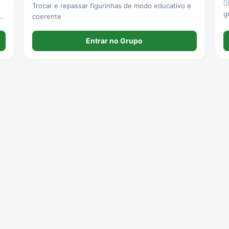

Trocar e repassar figurinhas de modo educativo e
g
as
coerente
n
s
Entrar no Grupo
c