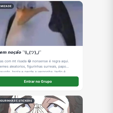
AMIZADE
𝙚𝙢 𝙣𝙤𝙘̧𝙖̃𝙤 ¯\\_(ツ)_/¯
as com mt risada 😂 nonsense é regra aqui.
emes aleatorios, figurinhas surreais, papo
bsurdo. brota e perde a vergonha. tedio é
roibido
Entrar no Grupo
IGURINHAS E STICKERS