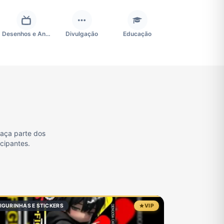
Desenhos e Animes
Divulgação
Educação
Futebol
Games e Jogos
Ganhar Dinheiro
Negócios & Empreendedorismo
Notícias
Outros
Faça parte dos
icipantes.
TV
Vagas de Empregos
Viagem e Turismo
IGURINHAS E STICKERS
VIP