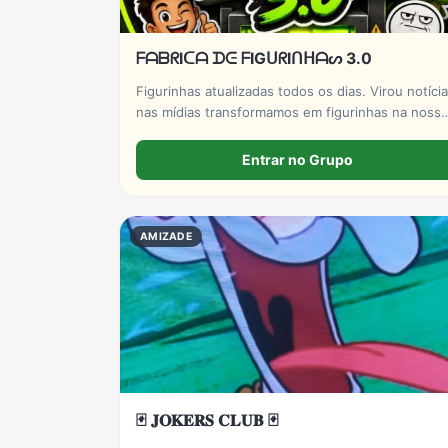
ᖴᗩᗷᖇIᑕᗩ ᗪᕮ ᖴIGᑌᖇIᑎᕼᗩᔕ 3.0
Figurinhas atualizadas todos os dias. Virou notícia
nas mídias transformamos em figurinhas na nossa
Fábrica de Figurinhas 3.0. Atenção ao entrar, leia
as regras na descrição!
Entrar no Grupo
AMIZADE
🃏 𝐉𝐎𝐊𝐄𝐑𝐒 𝐂𝐋𝐔𝐁 🃏