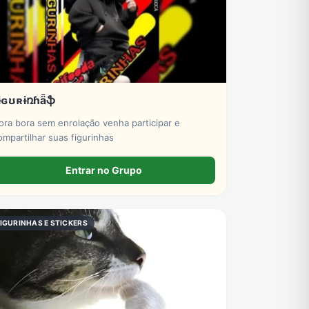
ɨɢʊʀɨռɦǟֆ
ora bora sem enrolação venha participar e
ompartilhar suas figurinhas
Entrar no Grupo
IGURINHAS E STICKERS