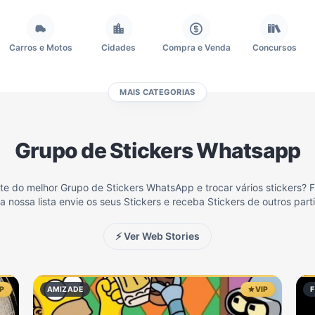
Carros e Motos
Cidades
Compra e Venda
Concursos
MAIS CATEGORIAS
Fãs
Figurinhas e Stickers
Filmes e Séries
Frases e Mensagens
Grupo de Stickers Whatsapp
Memes, Engraçados e Zoeira
Moda e Beleza
Música
Namoro
te do melhor Grupo de Stickers WhatsApp e trocar vários stickers? 
 nossa lista envie os seus Stickers e receba Stickers de outros part
Redes Sociais
Religião
Shitpost
Tecnologia
⚡ Ver Web Stories
IP
AMIZADE
VIP
F