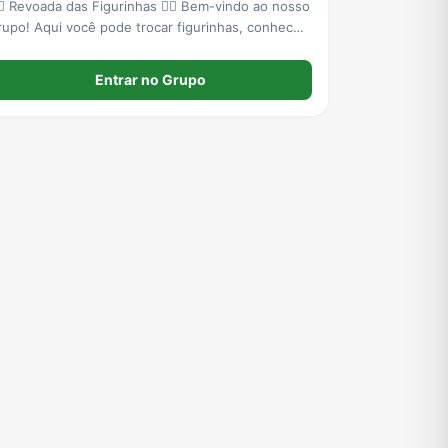
‍🔥 Revoada das Figurinhas 🐦‍🔥 Bem-vindo ao nosso
rupo! Aqui você pode trocar figurinhas, conhecer
ovas amizades e participar de jogos internos para
e divertir e passar o tempo. Entre, converse,
Entrar no Grupo
olecione e aproveite a revoada! 🎉𒅌