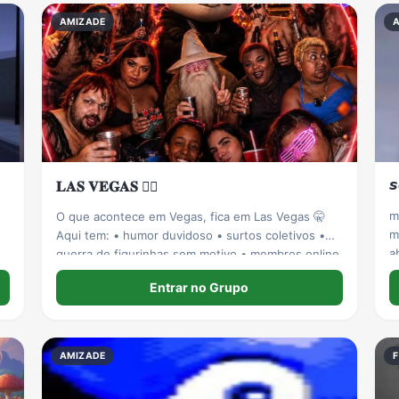
AMIZADE

𝐋𝐀𝐒 𝐕𝐄𝐆𝐀𝐒 ❤️‍🔥
m
O que acontece em Vegas, fica em Las Vegas 🤫
m
Aqui tem: • humor duvidoso • surtos coletivos •

a
guerra de figurinhas sem motivo • membros online
p
24h • figurinha aparecendo mais rápido que
Entrar no Grupo
mensagem
AMIZADE
F