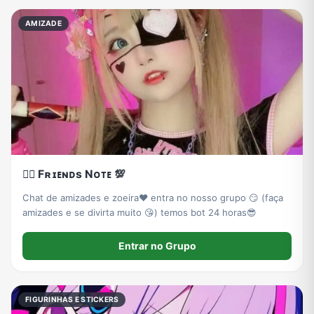
AMIZADE
❤️‍🔥 Fʀɪᴇɴᴅs Nᴏᴛᴇ 💯
Chat de amizades e zoeira❤️ entra no nosso grupo 😏 (faça
amizades e se divirta muito 😘) temos bot 24 horas😎
Entrar no Grupo
FIGURINHAS E STICKERS