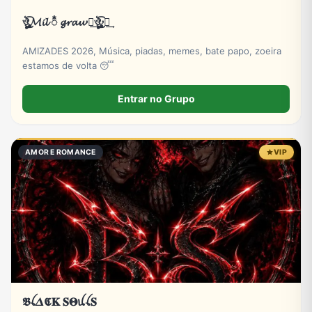
ঔৣ͜͡𝓜𝓲𝓵 ᭰ 𝓰𝓻𝓪𝓾ۥꪶ͢ঔৣ͜͡ۥꪶ͢
AMIZADES 2026, Música, piadas, memes, bate papo, zoeira
estamos de volta 😴
Entrar no Grupo
AMOR E ROMANCE
VIP
𝕭ꪶ𝜟𝕮𝐊 𝐒𝚯ꪊꪶ𝐒