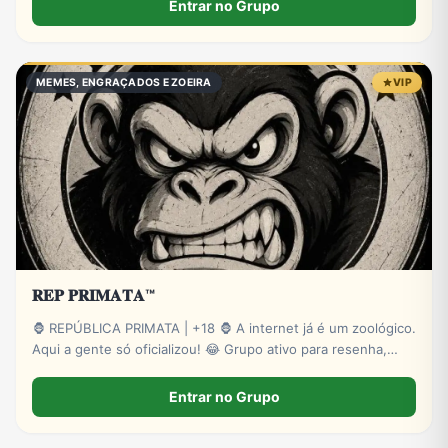
Entrar no Grupo
Receitas
Redes Sociais
Religião
Shitpost
MEMES, ENGRAÇADOS E ZOEIRA
VIP
Tecnologia
TV
Vagas de Empregos
Viagem e Turismo
Vídeos
𝐑𝐄𝐏 𝐏𝐑𝐈𝐌𝐀𝐓𝐀™
🦍 REPÚBLICA PRIMATA | +18 🦍 A internet já é um zoológico.
Aqui a gente só oficializou! 😂 Grupo ativo para resenha,
zoeira, memes, stickers e novas amizades. Administração
presente e muita interação. Entre para o bando! 🍌🔥 🔞
Entrar no Grupo
Exclusivo para maiores.