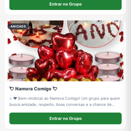
é sempre de boa. se tu curte um papo descontraído, esse é
Entrar no Grupo
teu lugar. entra ai e se
AMIZADE
💘 Namora Comigo 💘
> ❤️ Bem-vindo(a) ao Namora Comigo! Um grupo para quem
busca amizade, respeito, boas conversas e a chance de
encontrar um amor verdadeiro. Proibidas ofensas, conteúdos
impróprios e desrespeito. Divirta-se e faça novas conexões!
Entrar no Grupo
💕