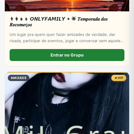
👨‍👩‍👧‍👦 𝙊𝙉𝙇𝙔𝙁𝘼𝙈𝙄𝙇𝙔 ✦ 🌟 𝑻𝒆𝒎𝒑𝒐𝒓𝒂𝒅𝒂 𝒅𝒐𝒔
𝑹𝒆𝒄𝒐𝒎𝒆ç𝒐𝒔
Um lugar pra quem quer fazer amizades de verdade, dar
risada, participar de eventos, jogar e conversar sem aquele
clima de grupo abandonado.
Entrar no Grupo
AMIZADE
VIP