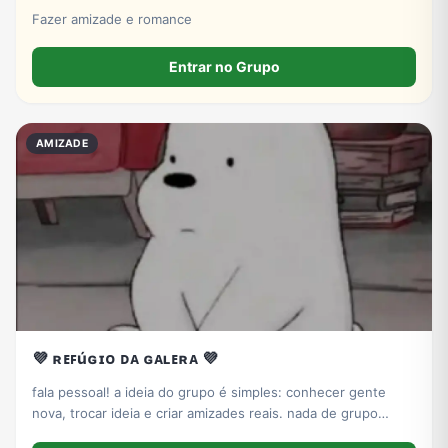
Fazer amizade e romance
Entrar no Grupo
AMIZADE
💜 ʀᴇꜰúɢɪᴏ ᴅᴀ ɢᴀʟᴇʀᴀ 💜
fala pessoal! a ideia do grupo é simples: conhecer gente
nova, trocar ideia e criar amizades reais. nada de grupo
morto ou gente fake, aqui todo mundo se respeita e o clima