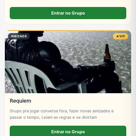
Entrar no Grupo
AMIZADE
VIP
𝖱𝖾𝗊𝗎𝗂𝖾𝗆
Grupo pra jogar conversa fora, fazer novas amizades e
passar o tempo, Leiam as regras e se divirtam
Entrar no Grupo