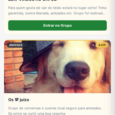
Para quem gosta de sair do tédio estará no lugar certo! Treta
garantida, zoeira liberada, amizades etc. Grupo foi reativado
tem nem 24 h está fresquinho, venha fazer parte e sair do
tédio.
Entrar no Grupo
AMIZADE
VIP
Os 💯 juízo
Grupo de conversas e zueiras local seguro para amizades.
Só entre se curtir uma boa resenha