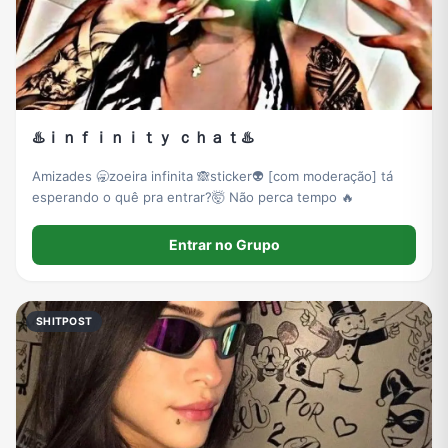
♨️ｉｎｆｉｎｉｔｙ ｃｈａｔ♨️
Amizades 🥱zoeira infinita 🙈sticker👽 [com moderação] tá
esperando o quê pra entrar?🤯 Não perca tempo 🔥
Entrar no Grupo
SHITPOST