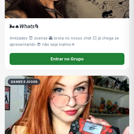
🌬️🔥𝘞𝘩𝘢𝘵𝘴🌀
Amizades 😈 zoeiras 👻 brota no nosso chat 💥 já chega se
apresentando 😎 não seja inativo👊
Entrar no Grupo
GAMES E JOGOS