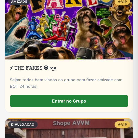
AMIZADE
VIP
⚡ 𝚃𝙷𝙴 𝙵𝙰𝙺𝙴𝚂 💀 ×͜×
Sejam todos bem vindos ao grupo para fazer amizade com
BOT 24 horas.
Entrar no Grupo
DIVULGAÇÃO
VIP