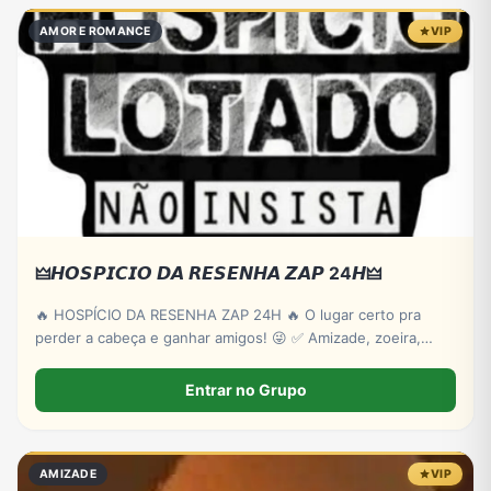
AMOR E ROMANCE
VIP
🜲𝙃𝙊𝙎𝙋𝙄𝘾𝙄𝙊 𝘿𝘼 𝙍𝙀𝙎𝙀𝙉𝙃𝘼 𝙕𝘼𝙋 24𝙃🜲
🔥 HOSPÍCIO DA RESENHA ZAP 24H 🔥 O lugar certo pra
perder a cabeça e ganhar amigos! 😜 ✅ Amizade, zoeira,
memes, namoro, jogos e resenha o dia todo e toda noite 🌙
☀️ 🚫 Sem gracas, sem confusão — só alegria! Entra logo e
Entrar no Grupo
vem fazer parte da nossa loucura!
AMIZADE
VIP