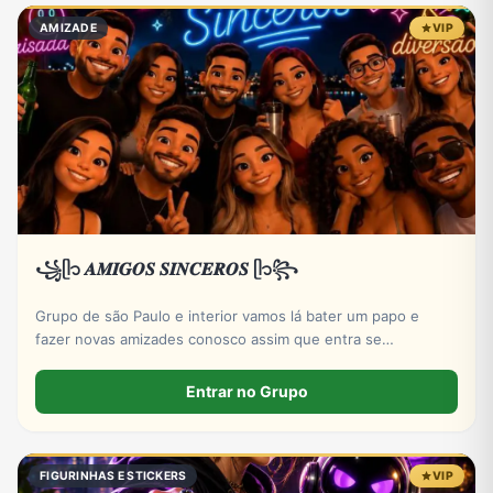
AMIZADE
VIP
꧁ᥫ᭡ 𝑨𝑴𝑰𝑮𝑶𝑺 𝑺𝑰𝑵𝑪𝑬𝑹𝑶𝑺 ᥫ᭡꧂
Grupo de são Paulo e interior vamos lá bater um papo e
fazer novas amizades conosco assim que entra se
apresentar por favor só números DDD 11 ao 19 por favor
Entrar no Grupo
FIGURINHAS E STICKERS
VIP