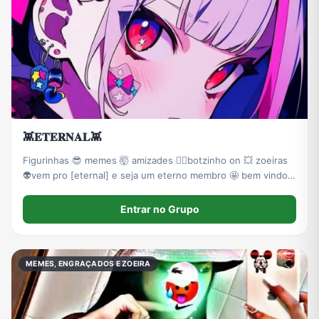
👾𝐄𝐓𝐄𝐑𝐍𝐀𝐋👾
Figurinhas 😎 memes 🤯 amizades ❤️‍🔥botzinho on 💥 zoeiras
👽vem pro [eternal] e seja um eterno membro 🤩 bem vindos
👻
Entrar no Grupo
MEMES, ENGRAÇADOS E ZOEIRA