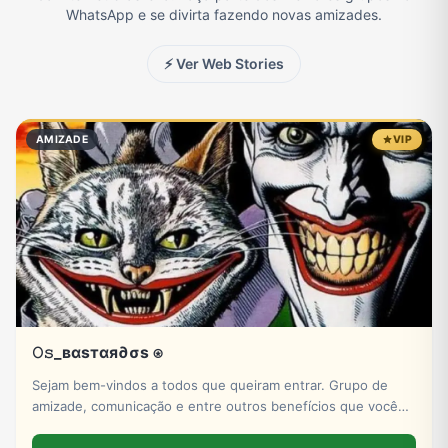
WhatsApp e se divirta fazendo novas amizades.
Eventos
Fãs
Figurinhas e Stickers
Filmes e Séries
⚡ Ver Web Stories
Frases e Mensagens
Futebol
Games e Jogos
Ganhar Dinheiro
AMIZADE
VIP
Imobiliária
Investimentos e Finanças
Links
Memes, Engraçados e Zoeira
Moda e Beleza
Música
Namoro
Negócios & Empreendedorismo
𝙾𝚜_вαѕтαя∂σѕ ⍟
Notícias
Outros
Política
Profissões
Sejam bem-vindos a todos que queiram entrar. Grupo de
amizade, comunicação e entre outros benefícios que você
pode encontrar no ZAP ZAP! Venham e se junto conosco.