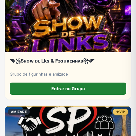
◥꧁Sʜᴏᴡ ᴅᴇ Lks & Fɪɢᴜʀɪɴʜᴀs꧂◤
Grupo de figurinhas e amizade
Entrar no Grupo
AMIZADE
VIP