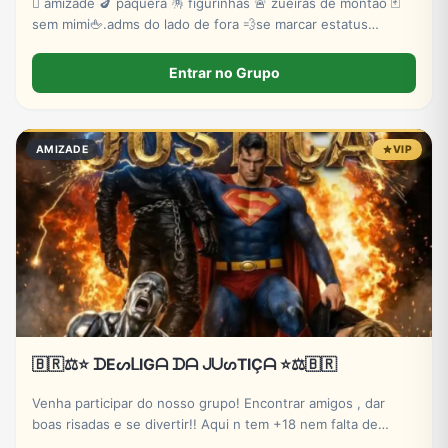
🫟 amizade 🍆 paquera 🪅 figurinhas 🚨 zueiras de montão 🃏
sem mimi🖕.adms do lado de fora 💨se marcar estatus
invisível 🫵tem troco 💤💤💤vem na paz 🤬
Entrar no Grupo
AMIZADE
VIP
🇧🇷⚖️⭐ ᗪEᔕᒪIGᗩ ᗪᗩ ᒍᑌᔕTIÇᗩ ⭐⚖️🇧🇷
Venha participar do nosso grupo! Encontrar amigos , dar
boas risadas e se divertir!! Aqui n tem +18 nem falta de
respeito!! Remocao automaticamente!!