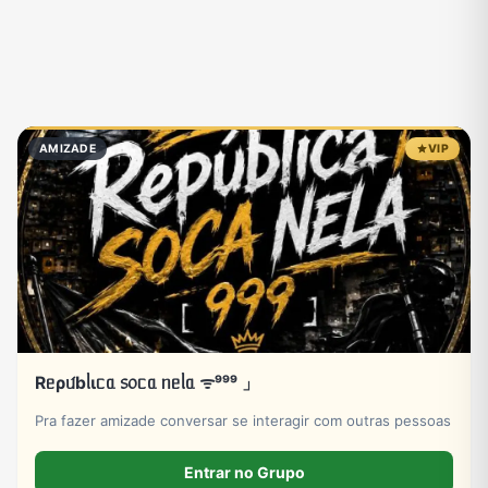
AMIZADE
VIP
Rᥱρᥙ́bᥣιᥴᥲ ᥉᥆ᥴᥲ ᥒᥱᥣᥲ ᯤ⁹⁹⁹ 」
Pra fazer amizade conversar se interagir com outras pessoas
Entrar no Grupo