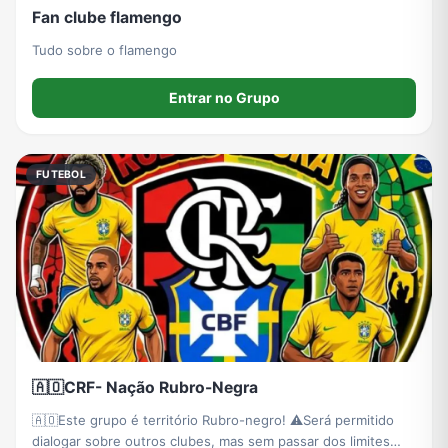
Fan clube flamengo
Tudo sobre o flamengo
Entrar no Grupo
FUTEBOL
🇦🇴CRF- Nação Rubro-Negra
🇦🇴Este grupo é território Rubro-negro! ⚠️Será permitido
dialogar sobre outros clubes, mas sem passar dos limites