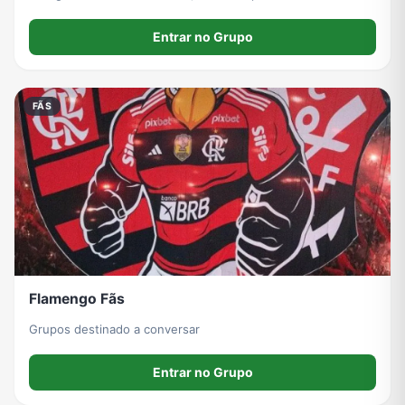
nos conteúdos, pois o grupo não é especificamente sobre
outras equipes, debatam com moderação! em dias de jogo
Entrar no Grupo
do Flamengo, será proibido!
FÃS
Flamengo Fãs
Grupos destinado a conversar
Entrar no Grupo