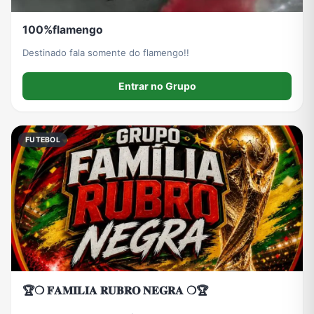
100%flamengo
Destinado fala somente do flamengo!!
Entrar no Grupo
FUTEBOL
🏆❍ 𝐅𝐀𝐌𝐈𝐋𝐈𝐀 𝐑𝐔𝐁𝐑𝐎 𝐍𝐄𝐆𝐑𝐀 ❍🏆