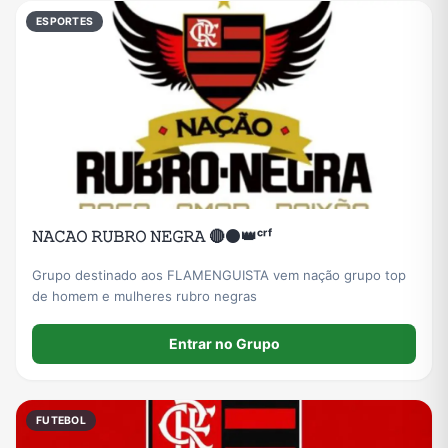
ESPORTES
𝙽𝙰𝙲𝙰𝙾 𝚁𝚄𝙱𝚁𝙾 𝙽𝙴𝙶𝚁𝙰 🔴⚫👑ᶜʳᶠ
Grupo destinado aos FLAMENGUISTA vem nação grupo top
de homem e mulheres rubro negras
Entrar no Grupo
FUTEBOL