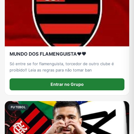
MUNDO DOS FLAMENGUISTA❤️🖤
Só entre se for flamenguista, torcedor de outro clube é
proibido!! Leia as regras para não tomar ban
Entrar no Grupo
FUTEBOL