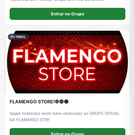
Receitas
Redes Sociais
Religião
Shitpost
Entrar no Grupo
Tecnologia
TV
Vagas de Empregos
Viagem e Turismo
FUTEBOL
Vídeos
FLAMENGO STORE!⚽🔴⚫
Sejam todos(as) muito bem-vindos(as) ao GRUPO OFICIAL
DA FLAMENGO STR!!
Entrar no Grupo