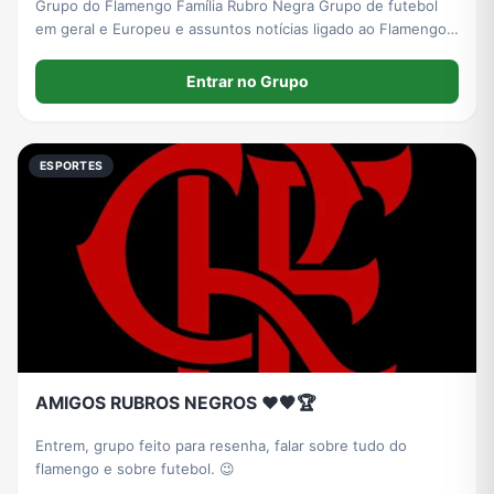
Grupo do Flamengo Família Rubro Negra Grupo de futebol
em geral e Europeu e assuntos notícias ligado ao Flamengo
e bolão pra quem quiser participar
Entrar no Grupo
ESPORTES
AMIGOS RUBROS NEGROS ❤️🖤🏆
Entrem, grupo feito para resenha, falar sobre tudo do
flamengo e sobre futebol. 😉