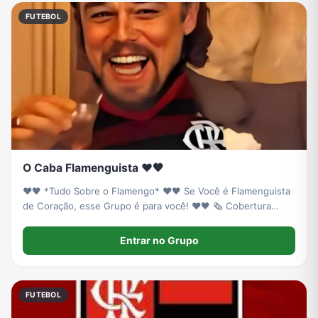
FUTEBOL
O Caba Flamenguista ❤️🖤
❤️🖤 *Tudo Sobre o Flamengo* ❤️🖤 Se Você é Flamenguista
de Coração, esse Grupo é para você! ❤️🖤 🗞️ Cobertura
Completa do Mengão 📰 Notícias Atualizadas 🎙️ Bastidores
Exclusivos 📊 Mercado da Bola ⚽ Pré e Pós-Jogo
Entrar no Grupo
FUTEBOL