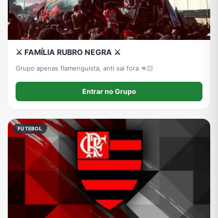
⚔️ FAMÍLIA RUBRO NEGRA ⚔️
Grupo apenas flamenguista, anti sai fora 👊🏻
Entrar no Grupo
FUTEBOL