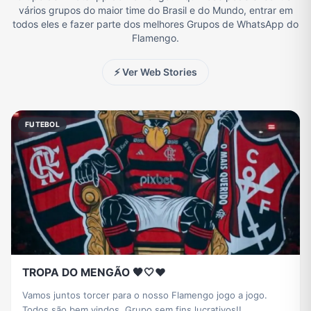
vários grupos do maior time do Brasil e do Mundo, entrar em
todos eles e fazer parte dos melhores Grupos de WhatsApp do
Eventos
Fãs
Figurinhas e Stickers
Filmes e Séries
Flamengo.
⚡ Ver Web Stories
Frases e Mensagens
Futebol
Games e Jogos
Ganhar Dinheiro
FUTEBOL
Imobiliária
Investimentos e Finanças
Links
Memes, Engraçados e Zoeira
Moda e Beleza
Música
Namoro
Negócios & Empreendedorismo
Notícias
Outros
Política
Profissões
TROPA DO MENGÃO 🖤🤍❤️
Vamos juntos torcer para o nosso Flamengo jogo a jogo.
Todos são bem vindos. Grupo sem fins lucrativos!!