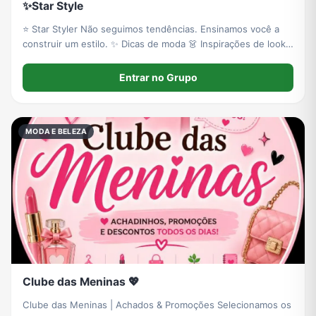
✨Star Style
⭐ Star Styler Não seguimos tendências. Ensinamos você a
construir um estilo. ✨ Dicas de moda 👗 Inspirações de looks
🛍️ Achadinhos selecionados 💡 Combinações inteligentes ❤️
Elegância acessível Vista sua essência. Não apenas uma
Entrar no Grupo
roupa.
MODA E BELEZA
Clube das Meninas 💖
Clube das Meninas | Achados & Promoções Selecionamos os