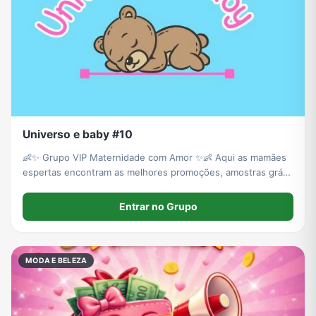
Universo e baby #10
👶✨ Grupo VIP Maternidade com Amor ✨👶 Aqui as mamães
espertas encontram as melhores promoções, amostras grátis
e descontos exclusivos em produtos de bebê e maternidade
💕 🍼 Fraldas, roupinhas, brinquedos, enxoval, cuidados e
Entrar no Grupo
muito mais
MODA E BELEZA