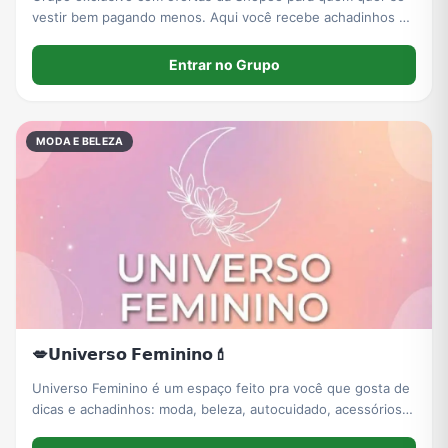
vestir bem pagando menos. Aqui você recebe achadinhos de
moda feminina, masculina, casual, acessórios e peças
estilosas com ótimo custo-benefício.
Entrar no Grupo
MODA E BELEZA
💋𝗨𝗻𝗶𝘃𝗲𝗿𝘀𝗼 𝗙𝗲𝗺𝗶𝗻𝗶𝗻𝗼💄
Universo Feminino é um espaço feito pra você que gosta de
dicas e achadinhos: moda, beleza, autocuidado, acessórios,
casa e utilidades. Aqui eu posto ofertas que realmente valem