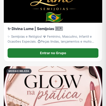
✨️ Divina Lume | Semijoias 🇧🇷
✨ Semijoias e Relógios! 💎 Feminino, Masculino, Infantil e
Ocasiões Especiais. 💍Peças lindas, lançamentos e muito
mais. 📦 Envio para todo o Brasil com frete acessível. 🇧🇷
Entrar no Grupo
MODA E BELEZA