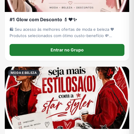
#1 Glow com Desconto 💄❤️✨
🛍️ Seu acesso às melhores ofertas de moda e beleza 💖
Produtos selecionados com ótimo custo-benefício 💸
Economia real todos os dias ⚡ Aqui é só vantagem
Entrar no Grupo
MODA E BELEZA