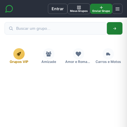
Entrar
Meus Grupos
Enviar Grupo
Grupos VIP
Amizade
Amor e Romance
Carros e Motos
Cidades
Compra e Venda
Concursos
Desenhos e Animes
Divulgação
Educação
Emagrecimento e Perda de Peso
Esportes