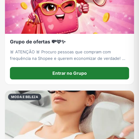
Grupo de ofertas 💸🩷✨
🚨 ATENÇÃO 🚨 Procuro pessoas que compram com
frequência na Shopee e querem economizar de verdade! 🛍️
💸 Tenho acesso a ofertas, cupons e promoções que podem
te ajudar a pagar bem mais barato nos seus pedidos.💝
Entrar no Grupo
MODA E BELEZA