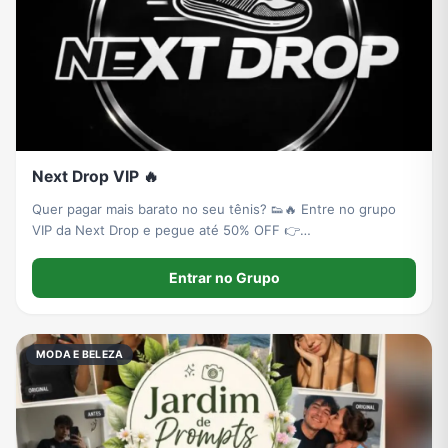
Next Drop VIP 🔥
Quer pagar mais barato no seu tênis? 👟🔥 Entre no grupo
VIP da Next Drop e pegue até 50% OFF 👉
usenextdrop.com.br￼
Entrar no Grupo
MODA E BELEZA