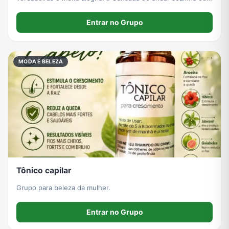
de pouca companhia? Esse é o lugar feito especialmente
para nós mulheres: seguro, sem julgamentos
Entrar no Grupo
MODA E BELEZA
Tônico capilar
Grupo para beleza da mulher.
Entrar no Grupo