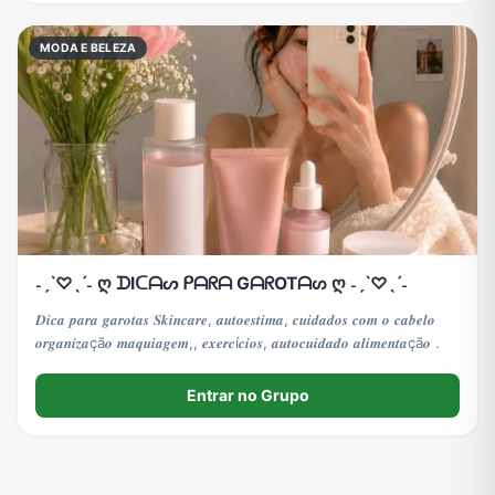
MODA E BELEZA
˗ˏˋ♡ˎˊ˗ ღ ᗪIᑕᗩᔕ ᑭᗩᖇᗩ GᗩᖇOTᗩᔕ ღ ˗ˏˋ♡ˎˊ˗
𝑫𝒊𝒄𝒂 𝒑𝒂𝒓𝒂 𝒈𝒂𝒓𝒐𝒕𝒂𝒔 𝑺𝒌𝒊𝒏𝒄𝒂𝒓𝒆, 𝒂𝒖𝒕𝒐𝒆𝒔𝒕𝒊𝒎𝒂, 𝒄𝒖𝒊𝒅𝒂𝒅𝒐𝒔 𝒄𝒐𝒎 𝒐 𝒄𝒂𝒃𝒆𝒍𝒐
𝒐𝒓𝒈𝒂𝒏𝒊𝒛𝒂çã𝒐 𝒎𝒂𝒒𝒖𝒊𝒂𝒈𝒆𝒎,, 𝒆𝒙𝒆𝒓𝒄í𝒄𝒊𝒐𝒔, 𝒂𝒖𝒕𝒐𝒄𝒖𝒊𝒅𝒂𝒅𝒐 𝒂𝒍𝒊𝒎𝒆𝒏𝒕𝒂çã𝒐 .
Entrar no Grupo