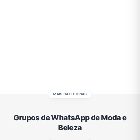
Eventos
Fãs
Figurinhas e Stickers
Filmes e Séries
Frases e Mensagens
Futebol
Games e Jogos
Ganhar Dinheiro
Imobiliária
Investimentos e Finanças
Links
Memes, Engraçados e Zoeira
Moda e Beleza
Música
Namoro
Negócios & Empreendedorismo
MAIS CATEGORIAS
Notícias
Outros
Política
Profissões
Grupos de WhatsApp de Moda e
Beleza
Receitas
Redes Sociais
Religião
Shitpost