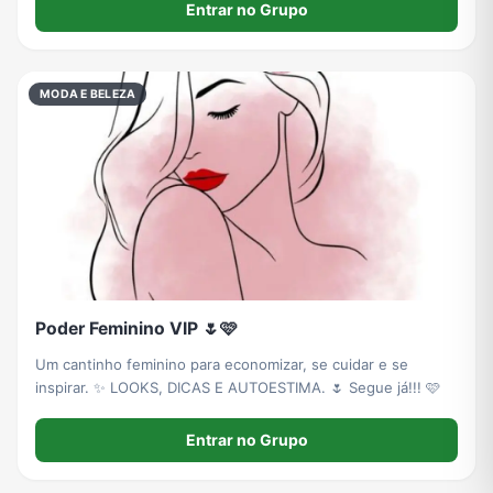
a pena, novidades e oportunidades por tempo limitado, com
Entrar no Grupo
links diretos!
MODA E BELEZA
Poder Feminino VIP 🌷🩷
Um cantinho feminino para economizar, se cuidar e se
inspirar. ✨ LOOKS, DICAS E AUTOESTIMA. 🌷 Segue já!!! 🩷
Entrar no Grupo