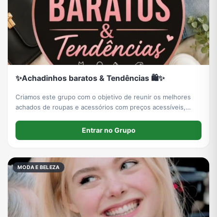
✨Achadinhos baratos & Tendências 🛍️✨
Criamos este grupo com o objetivo de reunir os melhores
achados de roupas e acessórios com preços acessíveis,
trazendo sempre tendências atuais da moda para facilitar
suas compras e economizar de verdade 💸🛍️
Entrar no Grupo
MODA E BELEZA