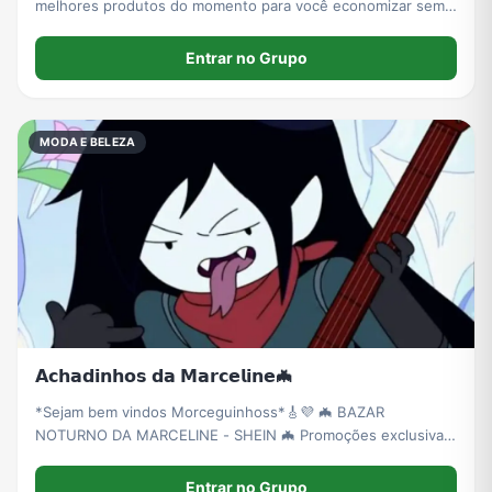
melhores produtos do momento para você economizar sem
abrir mão da qualidade. ✨ Novos achadinhos diariamente! 💖
Entrar no Grupo
MODA E BELEZA
𝗔𝗰𝗵𝗮𝗱𝗶𝗻𝗵𝗼𝘀 𝗱𝗮 𝗠𝗮𝗿𝗰𝗲𝗹𝗶𝗻𝗲🦇
*Sejam bem vindos Morceguinhoss*🎸💜 🦇 BAZAR
NOTURNO DA MARCELINE - SHEIN 🦇 Promoções exclusivas
do app da SHEIN pra quem vive no dark. Roupas góticas,
punk, y2k dark, acessórios, corsets, chokers e tudo que é
Entrar no Grupo