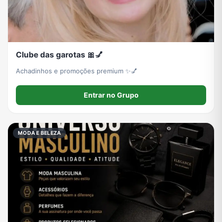
Clube das garotas 🎀💅
Achadinhos e promoções premium ✨💅
Entrar no Grupo
MODA E BELEZA