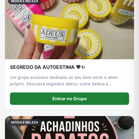
MODA E BELEZA
SEGREDO DA AUTOESTIMA 💖✨
Um grupo exclusivo dedicado ao seu bem-estar e amor-
próprio. Descubra segredos diários sobre beleza e
autoestima para transformar a sua relação com o espelho. O
seu processo de evolução começa aqui. Entre e participe!
Entrar no Grupo
MODA E BELEZA