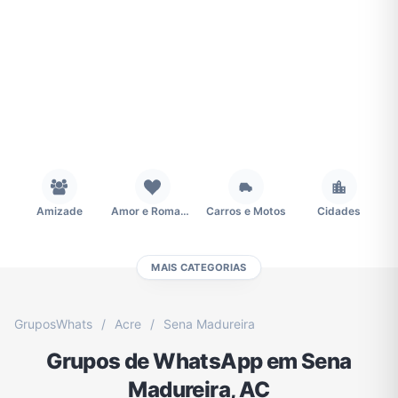
Amizade
Amor e Romance
Carros e Motos
Cidades
MAIS CATEGORIAS
Concursos
Desenhos e Animes
Educação
Emagrecimento e Perda de Peso
GruposWhats
/
Acre
/
Sena Madureira
Grupos de WhatsApp em Sena
Esportes
Eventos
Fãs
Figurinhas e Stickers
Madureira, AC