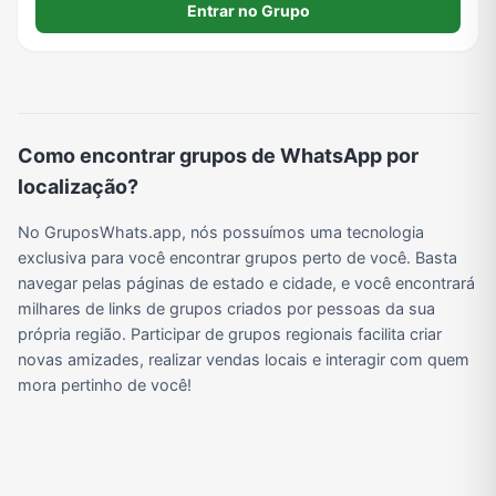
Entrar no Grupo
Viagem e Turismo
Investimentos e Finanças
Negócios & Empreendedorismo
Grupos de WhatsApp Amigos
Grupo de Vendas WhatsApp
Grupo de Figurinhas WhatsApp
Grupos de WhatsApp Free Fire
Grupo de Stickers Whatsapp
Como encontrar grupos de WhatsApp por
localização?
Grupo WhatsApp Corinthians
Grupo WhatsApp Palmeiras
Grupo WhatsApp BTS
Grupo de WhatsApp Amizade
No GruposWhats.app, nós possuímos uma tecnologia
exclusiva para você encontrar grupos perto de você. Basta
navegar pelas páginas de estado e cidade, e você encontrará
Grupos de WhatsApp do Flamengo
Links
Grupos de Big Brother Brasil do WhatsApp
Grupos de WhatsApp do São Paulo FC
milhares de links de grupos criados por pessoas da sua
própria região. Participar de grupos regionais facilita criar
novas amizades, realizar vendas locais e interagir com quem
mora pertinho de você!
Vídeos
Compra e Venda
Grupos de LoL no WhatsApp
Grupos de Otakus no WhatsApp
Grupos de WhatsApp Visualização de Status
Grupos para Ganhar Seguidores no Instagram
Grupos de Whatsapp de Kwai
Grupos de WhatsApp de Tiktok