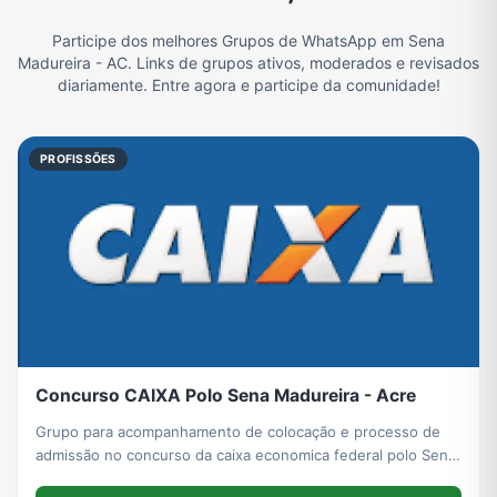
Participe dos melhores Grupos de WhatsApp em Sena
Filmes e Séries
Frases e Mensagens
Futebol
Games e Jogos
Madureira - AC. Links de grupos ativos, moderados e revisados
diariamente. Entre agora e participe da comunidade!
Ganhar Dinheiro
Imobiliária
Memes, Engraçados e Zoeira
Moda e Beleza
PROFISSÕES
Música
Namoro
Notícias
Outros
Política
Profissões
Receitas
Redes Sociais
Concurso CAIXA Polo Sena Madureira - Acre
Religião
Tecnologia
TV
Vagas de Empregos
Grupo para acompanhamento de colocação e processo de
admissão no concurso da caixa economica federal polo Sena
Madureira - Acre.