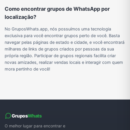
Como encontrar grupos de WhatsApp por
localização?
Grupos de WhatsApp do BBB 22
Grupos de Pix do WhatsApp
Grupos de A Fazenda no WhatsApp
Grupos de Bolsonaro no Whatsapp
No GruposWhats.app, nós possuímos uma tecnologia
exclusiva para você encontrar grupos perto de você. Basta
navegar pelas páginas de estado e cidade, e você encontrará
Grupos de Lula no Whatsapp
Divulgação
Shitpost
Grupos de WhatsApp de Kpop
milhares de links de grupos criados por pessoas da sua
própria região. Participar de grupos regionais facilita criar
novas amizades, realizar vendas locais e interagir com quem
mora pertinho de você!
Grupos de WhatsApp de Roblox
Grupos de WhatsApp de Now United
Grupos de Sinais Blaze no WhatsApp
Grupos de Apostas Esportivas no WhatsApp
Grupos de Caminhão no WhatsApp
Grupos de WhatsApp do BBB 23
Grupos de WhatsApp Evangélicos
Grupos de WhatsApp de Webnamoro
Grupos
Whats
Grupos de WhatsApp de Caminhoneiros
Grupos de WhatsApp do BBB 24
Grupos de WhatsApp do BBB 25
Grupos de WhatsApp de Blox Fruits
O melhor lugar para encontrar e