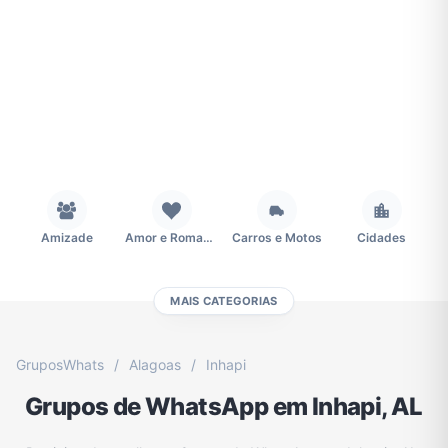
Amizade
Amor e Romance
Carros e Motos
Cidades
MAIS CATEGORIAS
Concursos
Desenhos e Animes
Educação
Emagrecimento e Perda de Peso
GruposWhats
/
Alagoas
/
Inhapi
Grupos de WhatsApp em Inhapi, AL
Esportes
Eventos
Fãs
Figurinhas e Stickers