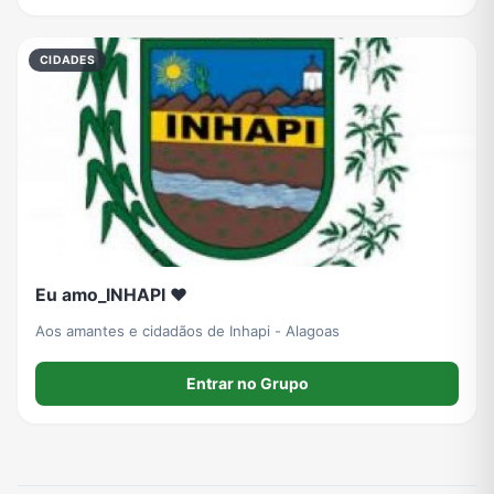
Viagem e Turismo
Investimentos e Finanças
Negócios & Empreendedorismo
Grupos de WhatsApp Amigos
CIDADES
Grupo de Vendas WhatsApp
Grupo de Figurinhas WhatsApp
Grupos de WhatsApp Free Fire
Grupo de Stickers Whatsapp
Grupo WhatsApp Corinthians
Grupo WhatsApp Palmeiras
Grupo WhatsApp BTS
Grupo de WhatsApp Amizade
Grupos de WhatsApp do Flamengo
Links
Grupos de Big Brother Brasil do WhatsApp
Grupos de WhatsApp do São Paulo FC
Eu amo_INHAPI ❤️
Aos amantes e cidadãos de Inhapi - Alagoas
Entrar no Grupo
Vídeos
Compra e Venda
Grupos de LoL no WhatsApp
Grupos de Otakus no WhatsApp
Grupos de WhatsApp Visualização de Status
Grupos para Ganhar Seguidores no Instagram
Grupos de Whatsapp de Kwai
Grupos de WhatsApp de Tiktok