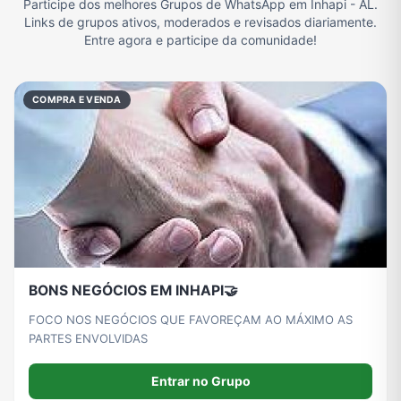
Participe dos melhores Grupos de WhatsApp em Inhapi - AL.
Links de grupos ativos, moderados e revisados diariamente.
Filmes e Séries
Frases e Mensagens
Futebol
Games e Jogos
Entre agora e participe da comunidade!
COMPRA E VENDA
Ganhar Dinheiro
Imobiliária
Memes, Engraçados e Zoeira
Moda e Beleza
Música
Namoro
Notícias
Outros
Política
Profissões
Receitas
Redes Sociais
BONS NEGÓCIOS EM INHAPI🤝
FOCO NOS NEGÓCIOS QUE FAVOREÇAM AO MÁXIMO AS
Religião
Tecnologia
TV
Vagas de Empregos
PARTES ENVOLVIDAS
Entrar no Grupo