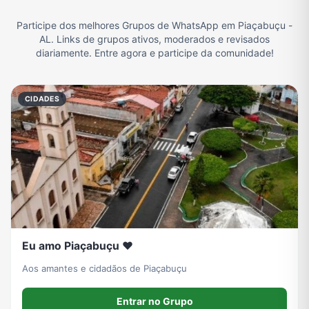
Participe dos melhores Grupos de WhatsApp em Piaçabuçu -
Filmes e Séries
Frases e Mensagens
Futebol
Games e Jogos
AL. Links de grupos ativos, moderados e revisados
diariamente. Entre agora e participe da comunidade!
Ganhar Dinheiro
Imobiliária
Memes, Engraçados e Zoeira
Moda e Beleza
CIDADES
Música
Namoro
Notícias
Outros
Política
Profissões
Receitas
Redes Sociais
Eu amo Piaçabuçu ❤️
Religião
Tecnologia
TV
Vagas de Empregos
Aos amantes e cidadãos de Piaçabuçu
Entrar no Grupo