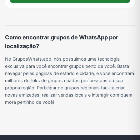
Viagem e Turismo
Investimentos e Finanças
Negócios & Empreendedorismo
Grupos de WhatsApp Amigos
Grupo de Vendas WhatsApp
Grupo de Figurinhas WhatsApp
Grupos de WhatsApp Free Fire
Grupo de Stickers Whatsapp
Como encontrar grupos de WhatsApp por
localização?
Grupo WhatsApp Corinthians
Grupo WhatsApp Palmeiras
Grupo WhatsApp BTS
Grupo de WhatsApp Amizade
No GruposWhats.app, nós possuímos uma tecnologia
exclusiva para você encontrar grupos perto de você. Basta
navegar pelas páginas de estado e cidade, e você encontrará
milhares de links de grupos criados por pessoas da sua
Grupos de WhatsApp do Flamengo
Links
Grupos de Big Brother Brasil do WhatsApp
Grupos de WhatsApp do São Paulo FC
própria região. Participar de grupos regionais facilita criar
novas amizades, realizar vendas locais e interagir com quem
mora pertinho de você!
Vídeos
Compra e Venda
Grupos de LoL no WhatsApp
Grupos de Otakus no WhatsApp
Grupos de WhatsApp Visualização de Status
Grupos para Ganhar Seguidores no Instagram
Grupos de Whatsapp de Kwai
Grupos de WhatsApp de Tiktok