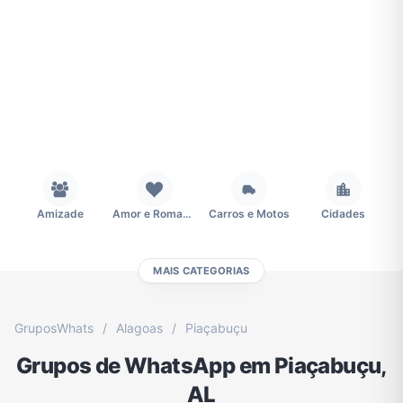
Amizade
Amor e Romance
Carros e Motos
Cidades
MAIS CATEGORIAS
Concursos
Desenhos e Animes
Educação
Emagrecimento e Perda de Peso
GruposWhats
/
Alagoas
/
Piaçabuçu
Grupos de WhatsApp em Piaçabuçu,
Esportes
Eventos
Fãs
Figurinhas e Stickers
AL