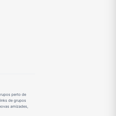
rupos perto de
links de grupos
r novas amizades,