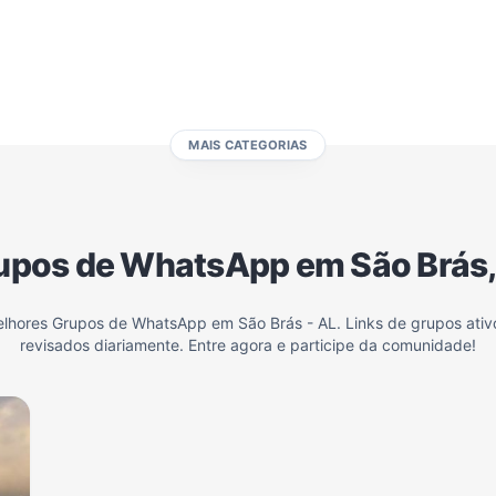
Investimentos e Finanças
Negócios & Empreendedorismo
Grupos de WhatsApp Amigos
Grupo de Vendas WhatsApp
Grupo de WhatsApp Amizade
Grupos de WhatsApp do Flamengo
Links
Grupos de Big Brother Brasil do WhatsApp
MAIS CATEGORIAS
Grupos para Ganhar Seguidores no Instagram
Grupos de Whatsapp de Kwai
Grupos de WhatsApp de Tiktok
Grupos de WhatsApp do BBB 22
upos de WhatsApp em São Brás,
Grupos de WhatsApp de Kpop
Grupos de WhatsApp de Roblox
Grupos de WhatsApp de Now United
Grupos de Sinais Blaze no WhatsApp
elhores Grupos de WhatsApp em São Brás - AL. Links de grupos ati
revisados diariamente. Entre agora e participe da comunidade!
Grupos de WhatsApp do BBB 24
Grupos de WhatsApp do BBB 25
Grupos de WhatsApp de Blox Fruits
Grupos de WhatsApp de Roube um Brainrot