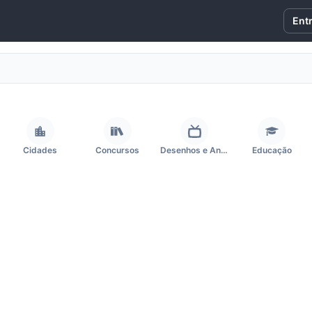
Ent
Cidades
Concursos
Desenhos e Animes
Educação
Frases e Mensagens
Futebol
Games e Jogos
Ganhar Dinheiro
Outros
Política
Profissões
Receitas