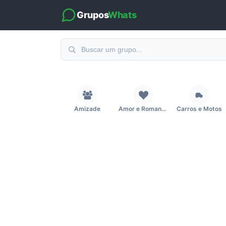
Grupos
Whats
Amizade
Amor e Romance
Carros e Motos
Fãs
Figurinhas e Stickers
Filmes e Séries
Música
Namoro
Notícias