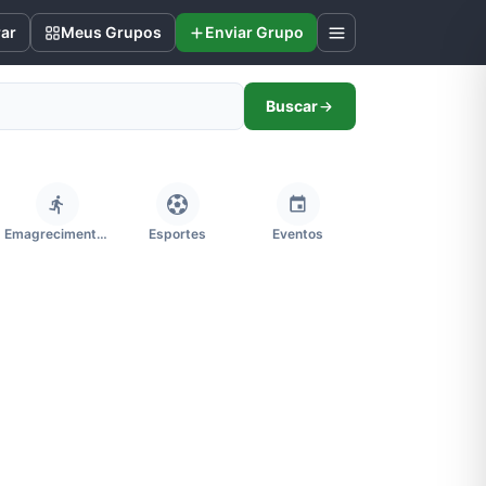
rar
Meus Grupos
Enviar Grupo
Buscar
Emagrecimento e Perda de Peso
Esportes
Eventos
Imobiliária
Memes, Engraçados e Zoeira
Moda e Beleza
Redes Sociais
Religião
Tecnologia