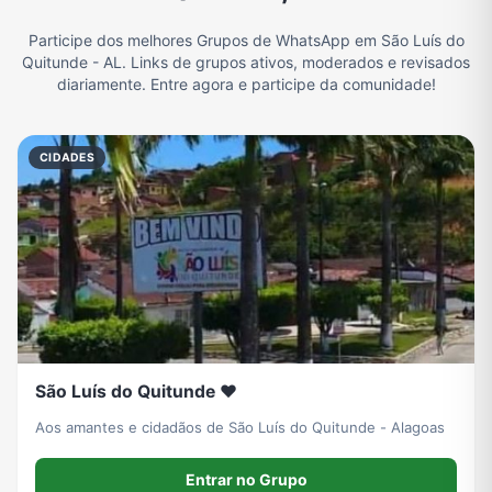
Participe dos melhores Grupos de WhatsApp em São Luís do
Quitunde - AL. Links de grupos ativos, moderados e revisados
diariamente. Entre agora e participe da comunidade!
Grupo de Vendas WhatsApp
Grupo de Figurinhas WhatsApp
Grupos de WhatsApp Free Fire
Grupo de Stickers Whatsapp
CIDADES
Grupo WhatsApp Corinthians
Grupo WhatsApp Palmeiras
Grupo WhatsApp BTS
Grupo de WhatsApp Amizade
Grupos de WhatsApp do Flamengo
Links
Grupos de Big Brother Brasil do WhatsApp
Grupos de WhatsApp do São Paulo FC
Vídeos
Compra e Venda
Grupos de LoL no WhatsApp
Grupos de Otakus no WhatsApp
São Luís do Quitunde ❤️
Aos amantes e cidadãos de São Luís do Quitunde - Alagoas
Grupos de WhatsApp Visualização de Status
Grupos para Ganhar Seguidores no Instagram
Grupos de Whatsapp de Kwai
Grupos de WhatsApp de Tiktok
Entrar no Grupo