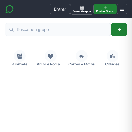
Entrar
Meus Grupos
Enviar Grupo
Amizade
Amor e Romance
Carros e Motos
Cidades
Concursos
Desenhos e Animes
Educação
Emagrecimento e Perda de Peso
Esportes
Eventos
Fãs
Figurinhas e Stickers