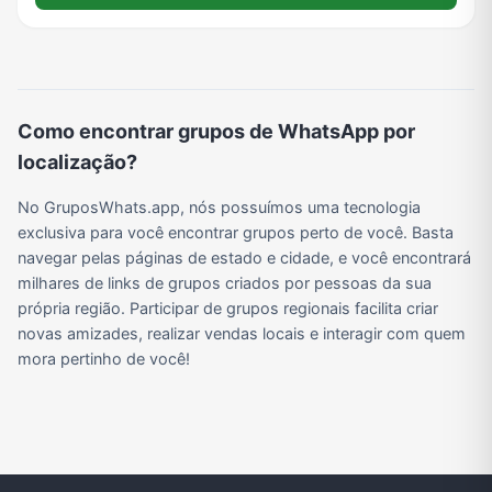
Grupos de WhatsApp do BBB 22
Grupos de Pix do WhatsApp
Grupos de A Fazenda no WhatsApp
Grupos de Bolsonaro no Whatsapp
Como encontrar grupos de WhatsApp por
Grupos de Lula no Whatsapp
Divulgação
Shitpost
Grupos de WhatsApp de Kpop
localização?
No GruposWhats.app, nós possuímos uma tecnologia
exclusiva para você encontrar grupos perto de você. Basta
Grupos de WhatsApp de Roblox
Grupos de WhatsApp de Now United
Grupos de Sinais Blaze no WhatsApp
Grupos de Apostas Esportivas no WhatsApp
navegar pelas páginas de estado e cidade, e você encontrará
milhares de links de grupos criados por pessoas da sua
própria região. Participar de grupos regionais facilita criar
Grupos de Caminhão no WhatsApp
Grupos de WhatsApp do BBB 23
Grupos de WhatsApp Evangélicos
Grupos de WhatsApp de Webnamoro
novas amizades, realizar vendas locais e interagir com quem
mora pertinho de você!
Grupos de WhatsApp de Caminhoneiros
Grupos de WhatsApp do BBB 24
Grupos de WhatsApp do BBB 25
Grupos de WhatsApp de Blox Fruits