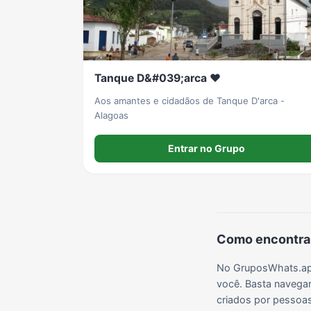
Grupos de LoL no WhatsApp
Grupos de Otakus no WhatsApp
Grupos de WhatsApp Visualização de Status
Tanque D&#039;arca ❤️
Grupos de Lula no Whatsapp
Divulgação
Shitpost
Aos amantes e cidadãos de Tanque D'arca -
Alagoas
Grupos de WhatsApp Evangélicos
Grupos de WhatsApp de Webnamoro
Grupos de WhatsApp de Caminhoneiros
Entrar no Grupo
Como encontrar
No GruposWhats.app
você. Basta navegar
criados por pessoas 