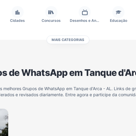
Cidades
Concursos
Desenhos e Animes
Educação
MAIS CATEGORIAS
Frases e Mensagens
Futebol
Games e Jogos
Ganhar Dinheiro
s de WhatsApp em Tanque d'Ar
Outros
Política
Profissões
Receitas
os melhores Grupos de WhatsApp em Tanque d'Arca - AL. Links de gr
erados e revisados diariamente. Entre agora e participe da comunid
Investimentos e Finanças
Negócios & Empreendedorismo
Grupos de WhatsApp Amigos
Grupo de Vendas WhatsApp
Grupo de WhatsApp Amizade
Grupos de WhatsApp do Flamengo
Links
Grupos de Big Brother Brasil do WhatsApp