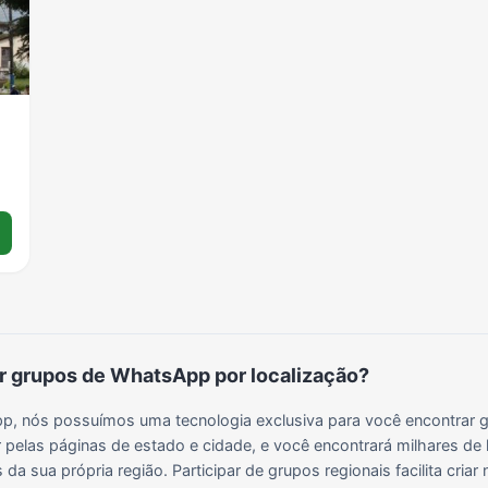
Grupos para Ganhar Seguidores no Instagram
Grupos de Whatsapp de Kwai
Grupos de WhatsApp de Tiktok
Grupos de WhatsApp do BBB 22
Grupos de WhatsApp de Kpop
Grupos de WhatsApp de Roblox
Grupos de WhatsApp de Now United
Grupos de Sinais Blaze no WhatsApp
Grupos de WhatsApp do BBB 24
Grupos de WhatsApp do BBB 25
Grupos de WhatsApp de Blox Fruits
Grupos de WhatsApp de Roube um Brainrot
 grupos de WhatsApp por localização?
, nós possuímos uma tecnologia exclusiva para você encontrar g
 pelas páginas de estado e cidade, e você encontrará milhares de 
da sua própria região. Participar de grupos regionais facilita cria