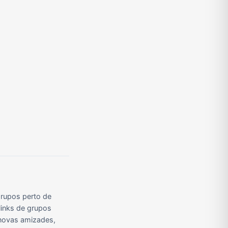
Grupos de Pix do WhatsApp
Grupos de A Fazenda no WhatsApp
Grupos de Bolsonaro no Whatsapp
Grupos de Apostas Esportivas no WhatsApp
Grupos de Caminhão no WhatsApp
Grupos de WhatsApp do BBB 23
rupos perto de
links de grupos
r novas amizades,