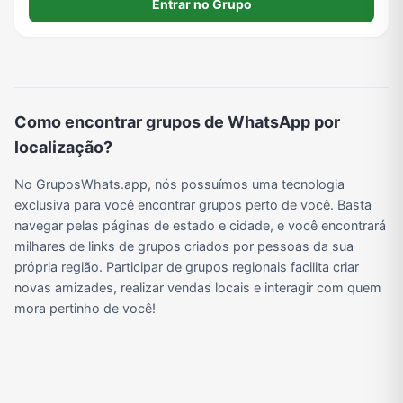
Entrar no Grupo
Grupos de WhatsApp do BBB 22
Grupos de Pix do WhatsApp
Grupos de A Fazenda no WhatsApp
Grupos de Bolsonaro no Whatsapp
Como encontrar grupos de WhatsApp por
Grupos de Lula no Whatsapp
Divulgação
Shitpost
Grupos de WhatsApp de Kpop
localização?
No GruposWhats.app, nós possuímos uma tecnologia
Grupos de WhatsApp de Roblox
Grupos de WhatsApp de Now United
Grupos de Sinais Blaze no WhatsApp
Grupos de Apostas Esportivas no WhatsApp
exclusiva para você encontrar grupos perto de você. Basta
navegar pelas páginas de estado e cidade, e você encontrará
milhares de links de grupos criados por pessoas da sua
própria região. Participar de grupos regionais facilita criar
Grupos de Caminhão no WhatsApp
Grupos de WhatsApp do BBB 23
Grupos de WhatsApp Evangélicos
Grupos de WhatsApp de Webnamoro
novas amizades, realizar vendas locais e interagir com quem
mora pertinho de você!
Grupos de WhatsApp de Caminhoneiros
Grupos de WhatsApp do BBB 24
Grupos de WhatsApp do BBB 25
Grupos de WhatsApp de Blox Fruits