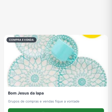
Grupo de Vendas WhatsApp
Grupo de Figurinhas WhatsApp
Grupos de WhatsApp Free Fire
Grupo de Stickers Whatsapp
COMPRA E VENDA
Grupo WhatsApp Corinthians
Grupo WhatsApp Palmeiras
Grupo WhatsApp BTS
Grupo de WhatsApp Amizade
Grupos de WhatsApp do Flamengo
Links
Grupos de Big Brother Brasil do WhatsApp
Grupos de WhatsApp do São Paulo FC
Vídeos
Compra e Venda
Grupos de LoL no WhatsApp
Grupos de Otakus no WhatsApp
Bom Jesus da lapa
Grupos de compras e vendas fique a vontade
Grupos de WhatsApp Visualização de Status
Grupos para Ganhar Seguidores no Instagram
Grupos de Whatsapp de Kwai
Grupos de WhatsApp de Tiktok