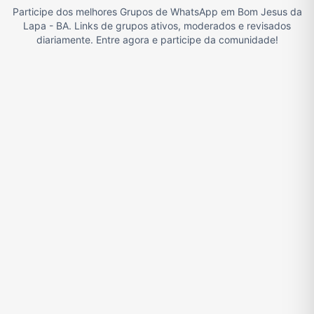
Participe dos melhores Grupos de WhatsApp em Bom Jesus da
Filmes e Séries
Frases e Mensagens
Futebol
Games e Jogos
Lapa - BA. Links de grupos ativos, moderados e revisados
diariamente. Entre agora e participe da comunidade!
Ganhar Dinheiro
Imobiliária
Memes, Engraçados e Zoeira
Moda e Beleza
Música
Namoro
Notícias
Outros
Política
Profissões
Receitas
Redes Sociais
Religião
Tecnologia
TV
Vagas de Empregos
Viagem e Turismo
Investimentos e Finanças
Negócios & Empreendedorismo
Grupos de WhatsApp Amigos