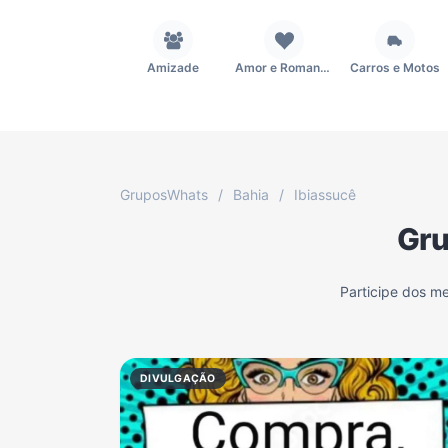
Amizade
Amor e Romance
Carros e Motos
Fãs
Figurinhas e Stickers
Filmes e Séries
GruposWhats
/
Bahia
/
Ibiassucê
Gru
Música
Namoro
Notícias
Participe dos m
TV
Vagas de Empregos
Viagem e Turismo
DIVULGAÇÃO
Grupo WhatsApp Corinthians
Grupo WhatsApp Palmeiras
Grupo WhatsApp BTS