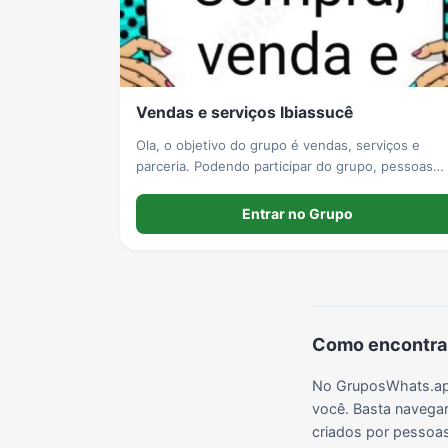
Grupos de LoL no WhatsApp
Grupos de Otakus no WhatsApp
Grupos de WhatsApp Visualização de Status
Vendas e serviços Ibiassucê
Grupos de Lula no Whatsapp
Divulgação
Shitpost
Ola, o objetivo do grupo é vendas, serviços e
parceria. Podendo participar do grupo, pessoas
interessadas não só em fornecer produtos com
Grupos de WhatsApp Evangélicos
Grupos de WhatsApp de Webnamoro
Grupos de WhatsApp de Caminhoneiros
também em comprar produtos e serviços ou faze
Entrar no Grupo
parcerias.
Como encontrar
No GruposWhats.app
você. Basta navegar
criados por pessoas 