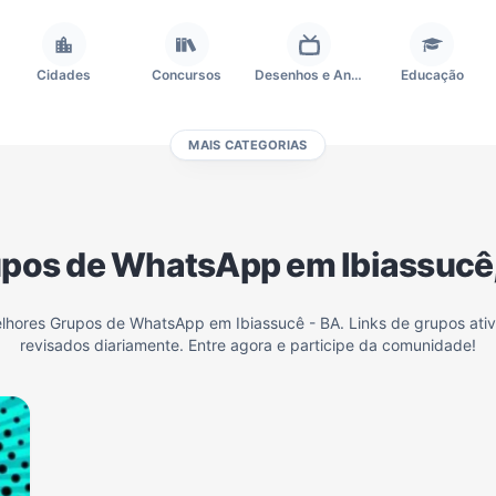
Cidades
Concursos
Desenhos e Animes
Educação
MAIS CATEGORIAS
Frases e Mensagens
Futebol
Games e Jogos
Ganhar Dinheiro
pos de WhatsApp em Ibiassucê
Outros
Política
Profissões
Receitas
elhores Grupos de WhatsApp em Ibiassucê - BA. Links de grupos ati
revisados diariamente. Entre agora e participe da comunidade!
Investimentos e Finanças
Negócios & Empreendedorismo
Grupos de WhatsApp Amigos
Grupo de Vendas WhatsApp
Grupo de WhatsApp Amizade
Grupos de WhatsApp do Flamengo
Links
Grupos de Big Brother Brasil do WhatsApp