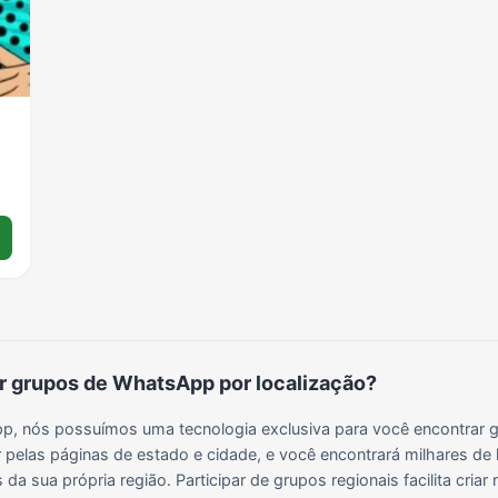
Grupos para Ganhar Seguidores no Instagram
Grupos de Whatsapp de Kwai
Grupos de WhatsApp de Tiktok
Grupos de WhatsApp do BBB 22
Grupos de WhatsApp de Kpop
Grupos de WhatsApp de Roblox
Grupos de WhatsApp de Now United
Grupos de Sinais Blaze no WhatsApp
Grupos de WhatsApp do BBB 24
Grupos de WhatsApp do BBB 25
Grupos de WhatsApp de Blox Fruits
Grupos de WhatsApp de Roube um Brainrot
r
 grupos de WhatsApp por localização?
, nós possuímos uma tecnologia exclusiva para você encontrar g
 pelas páginas de estado e cidade, e você encontrará milhares de 
da sua própria região. Participar de grupos regionais facilita cria