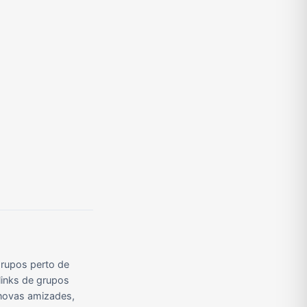
Grupos de Pix do WhatsApp
Grupos de A Fazenda no WhatsApp
Grupos de Bolsonaro no Whatsapp
Grupos de Apostas Esportivas no WhatsApp
Grupos de Caminhão no WhatsApp
Grupos de WhatsApp do BBB 23
rupos perto de
links de grupos
r novas amizades,