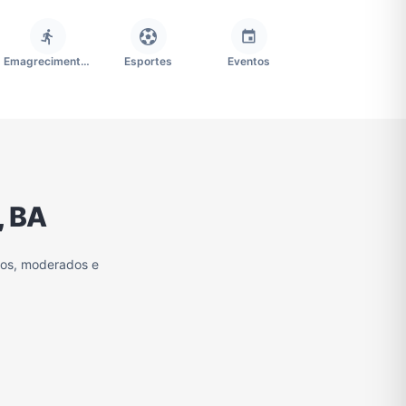
Emagrecimento e Perda de Peso
Esportes
Eventos
Imobiliária
Memes, Engraçados e Zoeira
Moda e Beleza
, BA
Redes Sociais
Religião
Tecnologia
vos, moderados e
Grupo de Figurinhas WhatsApp
Grupos de WhatsApp Free Fire
Grupo de Stickers Whatsapp
Grupos de WhatsApp do São Paulo FC
Vídeos
Compra e Venda