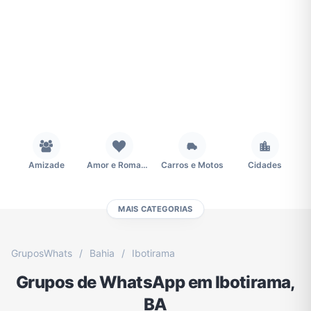
Amizade
Amor e Romance
Carros e Motos
Cidades
MAIS CATEGORIAS
Concursos
Desenhos e Animes
Educação
Emagrecimento e Perda de Peso
GruposWhats
/
Bahia
/
Ibotirama
Grupos de WhatsApp em Ibotirama,
Esportes
Eventos
Fãs
Figurinhas e Stickers
BA