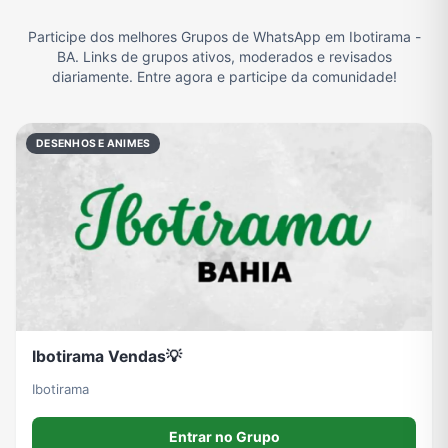
Participe dos melhores Grupos de WhatsApp em Ibotirama -
Filmes e Séries
Frases e Mensagens
Futebol
Games e Jogos
BA. Links de grupos ativos, moderados e revisados
diariamente. Entre agora e participe da comunidade!
Ganhar Dinheiro
Imobiliária
Memes, Engraçados e Zoeira
Moda e Beleza
DESENHOS E ANIMES
Música
Namoro
Notícias
Outros
Política
Profissões
Receitas
Redes Sociais
Ibotirama Vendas💡
Religião
Tecnologia
TV
Vagas de Empregos
Ibotirama
Entrar no Grupo