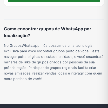
Viagem e Turismo
Investimentos e Finanças
Negócios & Empreendedorismo
Grupos de WhatsApp Amigos
Grupo de Vendas WhatsApp
Grupo de Figurinhas WhatsApp
Grupos de WhatsApp Free Fire
Grupo de Stickers Whatsapp
Como encontrar grupos de WhatsApp por
localização?
Grupo WhatsApp Corinthians
Grupo WhatsApp Palmeiras
Grupo WhatsApp BTS
Grupo de WhatsApp Amizade
No GruposWhats.app, nós possuímos uma tecnologia
exclusiva para você encontrar grupos perto de você. Basta
navegar pelas páginas de estado e cidade, e você encontrará
milhares de links de grupos criados por pessoas da sua
Grupos de WhatsApp do Flamengo
Links
Grupos de Big Brother Brasil do WhatsApp
Grupos de WhatsApp do São Paulo FC
própria região. Participar de grupos regionais facilita criar
novas amizades, realizar vendas locais e interagir com quem
mora pertinho de você!
Vídeos
Compra e Venda
Grupos de LoL no WhatsApp
Grupos de Otakus no WhatsApp
Grupos de WhatsApp Visualização de Status
Grupos para Ganhar Seguidores no Instagram
Grupos de Whatsapp de Kwai
Grupos de WhatsApp de Tiktok