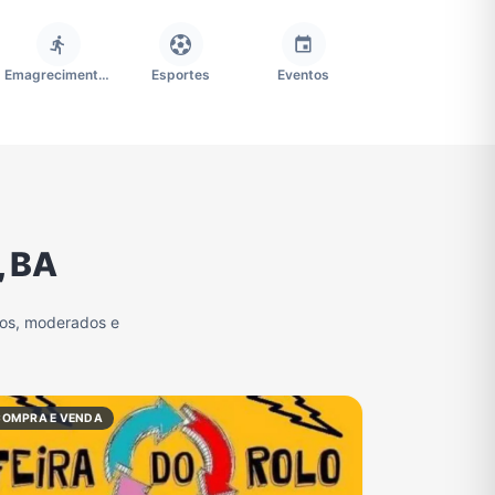
Emagrecimento e Perda de Peso
Esportes
Eventos
Imobiliária
Memes, Engraçados e Zoeira
Moda e Beleza
, BA
Redes Sociais
Religião
Tecnologia
vos, moderados e
Grupo de Figurinhas WhatsApp
Grupos de WhatsApp Free Fire
Grupo de Stickers Whatsapp
COMPRA E VENDA
Grupos de WhatsApp do São Paulo FC
Vídeos
Compra e Venda