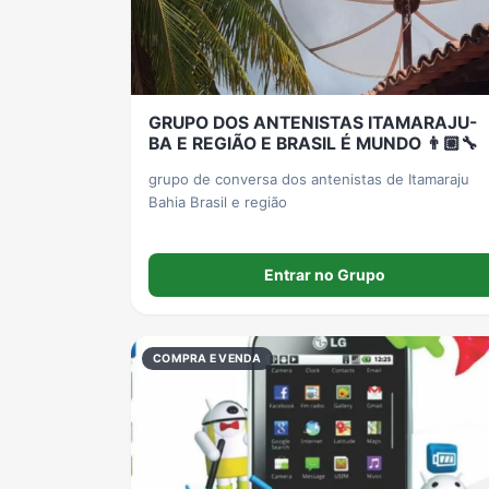
Grupos de LoL no WhatsApp
Grupos de Otakus no WhatsApp
Grupos de WhatsApp Visualização de Status
GRUPO DOS ANTENISTAS ITAMARAJU-
Grupos de Lula no Whatsapp
Divulgação
Shitpost
BA E REGIÃO E BRASIL É MUNDO 👨🏼‍🔧
grupo de conversa dos antenistas de Itamaraju
Bahia Brasil e região
Grupos de WhatsApp Evangélicos
Grupos de WhatsApp de Webnamoro
Grupos de WhatsApp de Caminhoneiros
Entrar no Grupo
COMPRA E VENDA