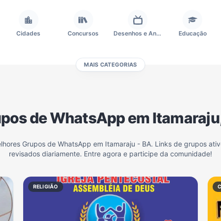
Cidades
Concursos
Desenhos e Animes
Educação
MAIS CATEGORIAS
Frases e Mensagens
Futebol
Games e Jogos
Ganhar Dinheiro
pos de WhatsApp em Itamaraju
Outros
Política
Profissões
Receitas
elhores Grupos de WhatsApp em Itamaraju - BA. Links de grupos ati
revisados diariamente. Entre agora e participe da comunidade!
Investimentos e Finanças
Negócios & Empreendedorismo
Grupos de WhatsApp Amigos
Grupo de Vendas WhatsApp
RELIGIÃO
Grupo de WhatsApp Amizade
Grupos de WhatsApp do Flamengo
Links
Grupos de Big Brother Brasil do WhatsApp