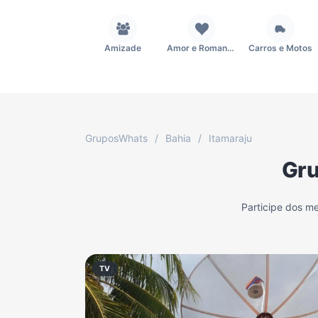
Amizade
Amor e Romance
Carros e Motos
Fãs
Figurinhas e Stickers
Filmes e Séries
GruposWhats
/
Bahia
/
Itamaraju
Gru
Música
Namoro
Notícias
Participe dos m
TV
Vagas de Empregos
Viagem e Turismo
TV
Grupo WhatsApp Corinthians
Grupo WhatsApp Palmeiras
Grupo WhatsApp BTS