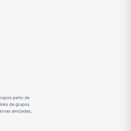
rupos perto de
links de grupos
r novas amizades,