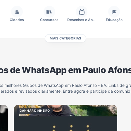
Cidades
Concursos
Desenhos e Animes
Educação
MAIS CATEGORIAS
Frases e Mensagens
Futebol
Games e Jogos
Ganhar Dinheiro
os de WhatsApp em Paulo Afons
Outros
Política
Profissões
Receitas
dos melhores Grupos de WhatsApp em Paulo Afonso - BA. Links de gru
erados e revisados diariamente. Entre agora e participe da comunid
Investimentos e Finanças
Negócios & Empreendedorismo
Grupos de WhatsApp Amigos
Grupo de Vendas WhatsApp
GANHAR DINHEIRO
Grupo de WhatsApp Amizade
Grupos de WhatsApp do Flamengo
Links
Grupos de Big Brother Brasil do WhatsApp