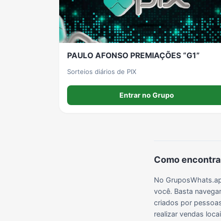
Grupos de LoL no WhatsApp
Grupos de Otakus no WhatsApp
Grupos de WhatsApp Visualização de Status
PAULO AFONSO PREMIAÇÕES “G1”
Grupos de Lula no Whatsapp
Divulgação
Shitpost
Sorteios diários de PIX
Entrar no Grupo
Grupos de WhatsApp Evangélicos
Grupos de WhatsApp de Webnamoro
Grupos de WhatsApp de Caminhoneiros
Como encontrar
No GruposWhats.app
você. Basta navegar
criados por pessoas 
realizar vendas loc