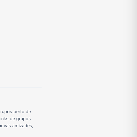
Grupos de Pix do WhatsApp
Grupos de A Fazenda no WhatsApp
Grupos de Bolsonaro no Whatsapp
Grupos de Apostas Esportivas no WhatsApp
Grupos de Caminhão no WhatsApp
Grupos de WhatsApp do BBB 23
rupos perto de
links de grupos
r novas amizades,