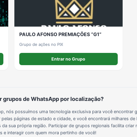
Grupos para Ganhar Seguidores no Instagram
Grupos de Whatsapp de Kwai
Grupos de WhatsApp de Tiktok
Grupos de WhatsApp do BBB 22
PAULO AFONSO PREMIAÇÕES “G1”
Grupos de WhatsApp de Kpop
Grupos de WhatsApp de Roblox
Grupos de WhatsApp de Now United
Grupos de Sinais Blaze no WhatsApp
Grupo de ações no PIX
Entrar no Grupo
Grupos de WhatsApp do BBB 24
Grupos de WhatsApp do BBB 25
Grupos de WhatsApp de Blox Fruits
Grupos de WhatsApp de Roube um Brainrot
 grupos de WhatsApp por localização?
, nós possuímos uma tecnologia exclusiva para você encontrar g
 pelas páginas de estado e cidade, e você encontrará milhares de 
da sua própria região. Participar de grupos regionais facilita cria
ais e interagir com quem mora pertinho de você!