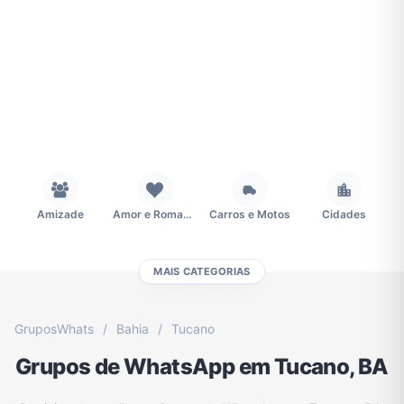
Amizade
Amor e Romance
Carros e Motos
Cidades
MAIS CATEGORIAS
Concursos
Desenhos e Animes
Educação
Emagrecimento e Perda de Peso
GruposWhats
/
Bahia
/
Tucano
Grupos de WhatsApp em Tucano, BA
Esportes
Eventos
Fãs
Figurinhas e Stickers