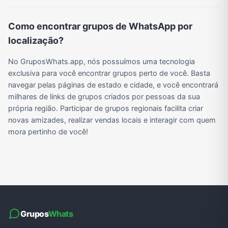
Como encontrar grupos de WhatsApp por
Grupos de WhatsApp do BBB 22
Grupos de Pix do WhatsApp
Grupos de A Fazenda no WhatsApp
Grupos de Bolsonaro no Whatsapp
localização?
No GruposWhats.app, nós possuímos uma tecnologia
exclusiva para você encontrar grupos perto de você. Basta
Grupos de Lula no Whatsapp
Divulgação
Shitpost
Grupos de WhatsApp de Kpop
navegar pelas páginas de estado e cidade, e você encontrará
milhares de links de grupos criados por pessoas da sua
própria região. Participar de grupos regionais facilita criar
novas amizades, realizar vendas locais e interagir com quem
Grupos de WhatsApp de Roblox
Grupos de WhatsApp de Now United
Grupos de Sinais Blaze no WhatsApp
Grupos de Apostas Esportivas no WhatsApp
mora pertinho de você!
Grupos de Caminhão no WhatsApp
Grupos de WhatsApp do BBB 23
Grupos de WhatsApp Evangélicos
Grupos de WhatsApp de Webnamoro
Grupos de WhatsApp de Caminhoneiros
Grupos de WhatsApp do BBB 24
Grupos de WhatsApp do BBB 25
Grupos de WhatsApp de Blox Fruits
Grupos
Whats