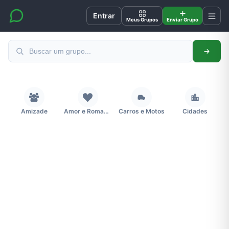
Entrar
Meus Grupos
Enviar Grupo
Amizade
Amor e Romance
Carros e Motos
Cidades
Concursos
Desenhos e Animes
Educação
Emagrecimento e Perda de Peso
Esportes
Eventos
Fãs
Figurinhas e Stickers