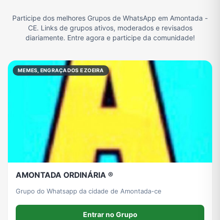
Participe dos melhores Grupos de WhatsApp em Amontada -
CE. Links de grupos ativos, moderados e revisados
diariamente. Entre agora e participe da comunidade!
Grupo de Vendas WhatsApp
Grupo de Figurinhas WhatsApp
Grupos de WhatsApp Free Fire
Grupo de Stickers Whatsapp
MEMES, ENGRAÇADOS E ZOEIRA
Grupo WhatsApp Corinthians
Grupo WhatsApp Palmeiras
Grupo WhatsApp BTS
Grupo de WhatsApp Amizade
Grupos de WhatsApp do Flamengo
Links
Grupos de Big Brother Brasil do WhatsApp
Grupos de WhatsApp do São Paulo FC
Vídeos
Compra e Venda
Grupos de LoL no WhatsApp
Grupos de Otakus no WhatsApp
AMONTADA ORDINÁRIA ®️
Grupo do Whatsapp da cidade de Amontada-ce
Grupos de WhatsApp Visualização de Status
Grupos para Ganhar Seguidores no Instagram
Grupos de Whatsapp de Kwai
Grupos de WhatsApp de Tiktok
Entrar no Grupo