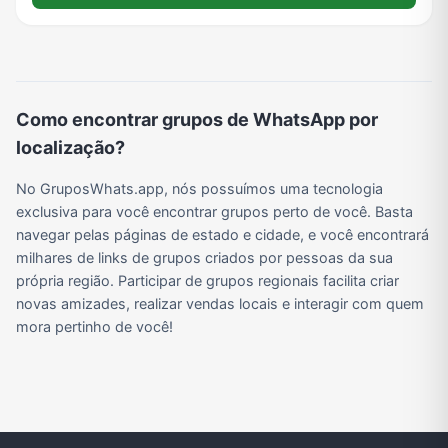
Grupos de WhatsApp do BBB 22
Grupos de Pix do WhatsApp
Grupos de A Fazenda no WhatsApp
Grupos de Bolsonaro no Whatsapp
Como encontrar grupos de WhatsApp por
Grupos de Lula no Whatsapp
Divulgação
Shitpost
Grupos de WhatsApp de Kpop
localização?
No GruposWhats.app, nós possuímos uma tecnologia
exclusiva para você encontrar grupos perto de você. Basta
Grupos de WhatsApp de Roblox
Grupos de WhatsApp de Now United
Grupos de Sinais Blaze no WhatsApp
Grupos de Apostas Esportivas no WhatsApp
navegar pelas páginas de estado e cidade, e você encontrará
milhares de links de grupos criados por pessoas da sua
própria região. Participar de grupos regionais facilita criar
Grupos de Caminhão no WhatsApp
Grupos de WhatsApp do BBB 23
Grupos de WhatsApp Evangélicos
Grupos de WhatsApp de Webnamoro
novas amizades, realizar vendas locais e interagir com quem
mora pertinho de você!
Grupos de WhatsApp de Caminhoneiros
Grupos de WhatsApp do BBB 24
Grupos de WhatsApp do BBB 25
Grupos de WhatsApp de Blox Fruits