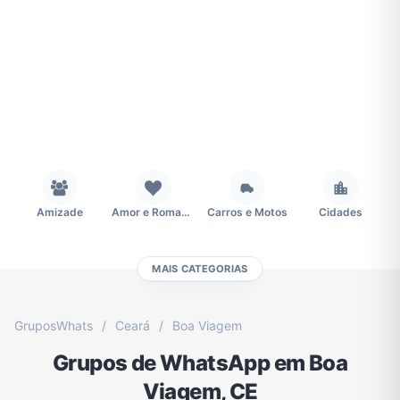
Amizade
Amor e Romance
Carros e Motos
Cidades
MAIS CATEGORIAS
Concursos
Desenhos e Animes
Educação
Emagrecimento e Perda de Peso
GruposWhats
/
Ceará
/
Boa Viagem
Grupos de WhatsApp em Boa
Esportes
Eventos
Fãs
Figurinhas e Stickers
Viagem, CE