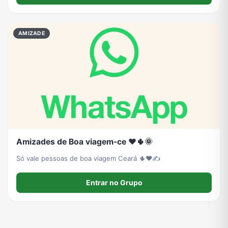
Viagem e Turismo
Investimentos e Finanças
Negócios & Empreendedorismo
Grupos de WhatsApp Amigos
AMIZADE
Grupo de Vendas WhatsApp
Grupo de Figurinhas WhatsApp
Grupos de WhatsApp Free Fire
Grupo de Stickers Whatsapp
Grupo WhatsApp Corinthians
Grupo WhatsApp Palmeiras
Grupo WhatsApp BTS
Grupo de WhatsApp Amizade
Grupos de WhatsApp do Flamengo
Links
Grupos de Big Brother Brasil do WhatsApp
Grupos de WhatsApp do São Paulo FC
Amizades de Boa viagem-ce ❤️🌵🌞
Só vale pessoas de boa viagem Ceará 🌵❤✍
Vídeos
Compra e Venda
Grupos de LoL no WhatsApp
Grupos de Otakus no WhatsApp
Entrar no Grupo
Grupos de WhatsApp Visualização de Status
Grupos para Ganhar Seguidores no Instagram
Grupos de Whatsapp de Kwai
Grupos de WhatsApp de Tiktok