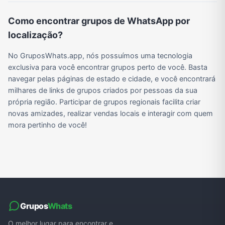
Como encontrar grupos de WhatsApp por
localização?
Grupos de WhatsApp do BBB 22
Grupos de Pix do WhatsApp
Grupos de A Fazenda no WhatsApp
Grupos de Bolsonaro no Whatsapp
No GruposWhats.app, nós possuímos uma tecnologia
exclusiva para você encontrar grupos perto de você. Basta
Grupos de Lula no Whatsapp
Divulgação
Shitpost
Grupos de WhatsApp de Kpop
navegar pelas páginas de estado e cidade, e você encontrará
milhares de links de grupos criados por pessoas da sua
própria região. Participar de grupos regionais facilita criar
novas amizades, realizar vendas locais e interagir com quem
Grupos de WhatsApp de Roblox
Grupos de WhatsApp de Now United
Grupos de Sinais Blaze no WhatsApp
Grupos de Apostas Esportivas no WhatsApp
mora pertinho de você!
Grupos de Caminhão no WhatsApp
Grupos de WhatsApp do BBB 23
Grupos de WhatsApp Evangélicos
Grupos de WhatsApp de Webnamoro
Grupos de WhatsApp de Caminhoneiros
Grupos de WhatsApp do BBB 24
Grupos de WhatsApp do BBB 25
Grupos de WhatsApp de Blox Fruits
Grupos
Whats
O melhor lugar para encontrar e