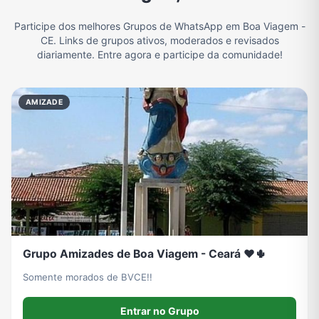
Participe dos melhores Grupos de WhatsApp em Boa Viagem -
Filmes e Séries
Frases e Mensagens
Futebol
Games e Jogos
CE. Links de grupos ativos, moderados e revisados
diariamente. Entre agora e participe da comunidade!
Ganhar Dinheiro
Imobiliária
Memes, Engraçados e Zoeira
Moda e Beleza
AMIZADE
Música
Namoro
Notícias
Outros
Política
Profissões
Receitas
Redes Sociais
Grupo Amizades de Boa Viagem - Ceará ❤️🌵
Religião
Tecnologia
TV
Vagas de Empregos
Somente morados de BVCE!!
Entrar no Grupo