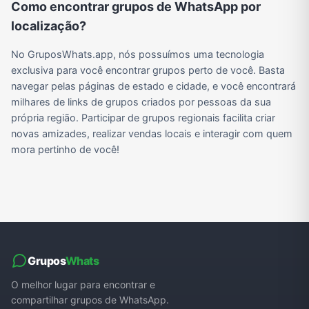
Como encontrar grupos de WhatsApp por
localização?
Grupos de WhatsApp do BBB 22
Grupos de Pix do WhatsApp
Grupos de A Fazenda no WhatsApp
Grupos de Bolsonaro no Whatsapp
No GruposWhats.app, nós possuímos uma tecnologia
exclusiva para você encontrar grupos perto de você. Basta
navegar pelas páginas de estado e cidade, e você encontrará
milhares de links de grupos criados por pessoas da sua
Grupos de Lula no Whatsapp
Divulgação
Shitpost
Grupos de WhatsApp de Kpop
própria região. Participar de grupos regionais facilita criar
novas amizades, realizar vendas locais e interagir com quem
mora pertinho de você!
Grupos de WhatsApp de Roblox
Grupos de WhatsApp de Now United
Grupos de Sinais Blaze no WhatsApp
Grupos de Apostas Esportivas no WhatsApp
Grupos de Caminhão no WhatsApp
Grupos de WhatsApp do BBB 23
Grupos de WhatsApp Evangélicos
Grupos de WhatsApp de Webnamoro
Grupos
Whats
Grupos de WhatsApp de Caminhoneiros
Grupos de WhatsApp do BBB 24
Grupos de WhatsApp do BBB 25
Grupos de WhatsApp de Blox Fruits
O melhor lugar para encontrar e
compartilhar grupos de WhatsApp.