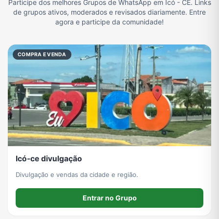
Participe dos melhores Grupos de WhatsApp em Icó - CE. Links
de grupos ativos, moderados e revisados diariamente. Entre
Filmes e Séries
Frases e Mensagens
Futebol
Games e Jogos
agora e participe da comunidade!
COMPRA E VENDA
Ganhar Dinheiro
Imobiliária
Memes, Engraçados e Zoeira
Moda e Beleza
Música
Namoro
Notícias
Outros
Política
Profissões
Receitas
Redes Sociais
Icó-ce divulgação
Divulgação e vendas da cidade e região.
Religião
Tecnologia
TV
Vagas de Empregos
Entrar no Grupo