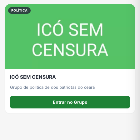
Viagem e Turismo
Investimentos e Finanças
Negócios & Empreendedorismo
Grupos de WhatsApp Amigos
POLÍTICA
Grupo de Vendas WhatsApp
Grupo de Figurinhas WhatsApp
Grupos de WhatsApp Free Fire
Grupo de Stickers Whatsapp
Grupo WhatsApp Corinthians
Grupo WhatsApp Palmeiras
Grupo WhatsApp BTS
Grupo de WhatsApp Amizade
ICÓ SEM CENSURA
Grupos de WhatsApp do Flamengo
Links
Grupos de Big Brother Brasil do WhatsApp
Grupos de WhatsApp do São Paulo FC
Grupo de politica de dos patriotas do ceará
Entrar no Grupo
Vídeos
Compra e Venda
Grupos de LoL no WhatsApp
Grupos de Otakus no WhatsApp
Grupos de WhatsApp Visualização de Status
Grupos para Ganhar Seguidores no Instagram
Grupos de Whatsapp de Kwai
Grupos de WhatsApp de Tiktok