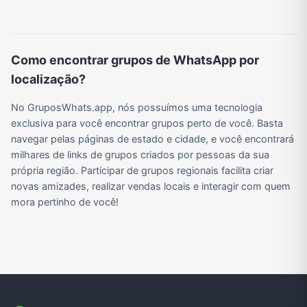
Grupos de WhatsApp do BBB 22
Grupos de Pix do WhatsApp
Grupos de A Fazenda no WhatsApp
Grupos de Bolsonaro no Whatsapp
Como encontrar grupos de WhatsApp por
localização?
Grupos de Lula no Whatsapp
Divulgação
Shitpost
Grupos de WhatsApp de Kpop
No GruposWhats.app, nós possuímos uma tecnologia
exclusiva para você encontrar grupos perto de você. Basta
navegar pelas páginas de estado e cidade, e você encontrará
milhares de links de grupos criados por pessoas da sua
Grupos de WhatsApp de Roblox
Grupos de WhatsApp de Now United
Grupos de Sinais Blaze no WhatsApp
Grupos de Apostas Esportivas no WhatsApp
própria região. Participar de grupos regionais facilita criar
novas amizades, realizar vendas locais e interagir com quem
mora pertinho de você!
Grupos de Caminhão no WhatsApp
Grupos de WhatsApp do BBB 23
Grupos de WhatsApp Evangélicos
Grupos de WhatsApp de Webnamoro
Grupos de WhatsApp de Caminhoneiros
Grupos de WhatsApp do BBB 24
Grupos de WhatsApp do BBB 25
Grupos de WhatsApp de Blox Fruits