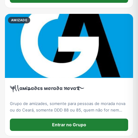
Viagem e Turismo
Investimentos e Finanças
Negócios & Empreendedorismo
Grupos de WhatsApp Amigos
AMIZADE
Grupo de Vendas WhatsApp
Grupo de Figurinhas WhatsApp
Grupos de WhatsApp Free Fire
Grupo de Stickers Whatsapp
Grupo WhatsApp Corinthians
Grupo WhatsApp Palmeiras
Grupo WhatsApp BTS
Grupo de WhatsApp Amizade
Grupos de WhatsApp do Flamengo
Links
Grupos de Big Brother Brasil do WhatsApp
Grupos de WhatsApp do São Paulo FC
༆⎝⎝αмiʑα∂єs мσrα∂α ทσvα࿐
Grupo de amizades, somente para pessoas de morada nova
Vídeos
Compra e Venda
Grupos de LoL no WhatsApp
Grupos de Otakus no WhatsApp
ou do Ceará, somente DDD 88 ou 85, quem não for nem
entra.
Entrar no Grupo
Grupos de WhatsApp Visualização de Status
Grupos para Ganhar Seguidores no Instagram
Grupos de Whatsapp de Kwai
Grupos de WhatsApp de Tiktok