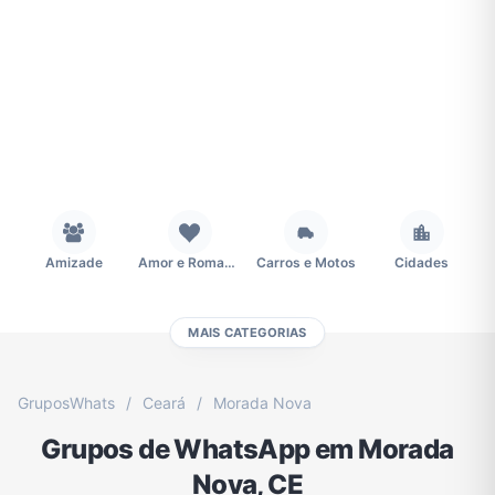
Amizade
Amor e Romance
Carros e Motos
Cidades
MAIS CATEGORIAS
Concursos
Desenhos e Animes
Educação
Emagrecimento e Perda de Peso
GruposWhats
/
Ceará
/
Morada Nova
Grupos de WhatsApp em Morada
Esportes
Eventos
Fãs
Figurinhas e Stickers
Nova, CE