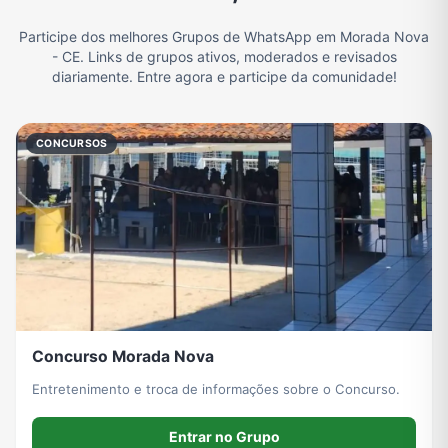
Participe dos melhores Grupos de WhatsApp em Morada Nova
Filmes e Séries
Frases e Mensagens
Futebol
Games e Jogos
- CE. Links de grupos ativos, moderados e revisados
diariamente. Entre agora e participe da comunidade!
Ganhar Dinheiro
Imobiliária
Memes, Engraçados e Zoeira
Moda e Beleza
CONCURSOS
Música
Namoro
Notícias
Outros
Política
Profissões
Receitas
Redes Sociais
Concurso Morada Nova
Religião
Tecnologia
TV
Vagas de Empregos
Entretenimento e troca de informações sobre o Concurso.
Entrar no Grupo