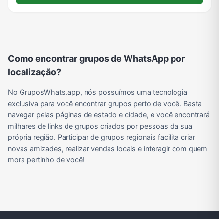
Viagem e Turismo
Investimentos e Finanças
Negócios & Empreendedorismo
Grupos de WhatsApp Amigos
Grupo de Vendas WhatsApp
Grupo de Figurinhas WhatsApp
Grupos de WhatsApp Free Fire
Grupo de Stickers Whatsapp
Como encontrar grupos de WhatsApp por
localização?
Grupo WhatsApp Corinthians
Grupo WhatsApp Palmeiras
Grupo WhatsApp BTS
Grupo de WhatsApp Amizade
No GruposWhats.app, nós possuímos uma tecnologia
exclusiva para você encontrar grupos perto de você. Basta
navegar pelas páginas de estado e cidade, e você encontrará
milhares de links de grupos criados por pessoas da sua
Grupos de WhatsApp do Flamengo
Links
Grupos de Big Brother Brasil do WhatsApp
Grupos de WhatsApp do São Paulo FC
própria região. Participar de grupos regionais facilita criar
novas amizades, realizar vendas locais e interagir com quem
mora pertinho de você!
Vídeos
Compra e Venda
Grupos de LoL no WhatsApp
Grupos de Otakus no WhatsApp
Grupos de WhatsApp Visualização de Status
Grupos para Ganhar Seguidores no Instagram
Grupos de Whatsapp de Kwai
Grupos de WhatsApp de Tiktok