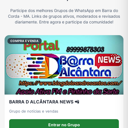
Participe dos melhores Grupos de WhatsApp em Barra do
Filmes e Séries
Frases e Mensagens
Futebol
Games e Jogos
Corda - MA. Links de grupos ativos, moderados e revisados
diariamente. Entre agora e participe da comunidade!
Ganhar Dinheiro
Imobiliária
Memes, Engraçados e Zoeira
Moda e Beleza
COMPRA E VENDA
Música
Namoro
Notícias
Outros
Política
Profissões
Receitas
Redes Sociais
BARRA D ALCÂNTARA NEWS 📲
Religião
Tecnologia
TV
Vagas de Empregos
Grupo de notícias e vendas
Entrar no Grupo