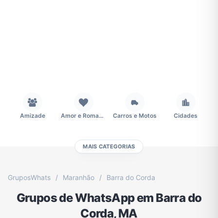
Amizade
Amor e Romance
Carros e Motos
Cidades
MAIS CATEGORIAS
Concursos
Desenhos e Animes
Educação
Emagrecimento e Perda de Peso
GruposWhats
/
Maranhão
/
Barra do Corda
Grupos de WhatsApp em Barra do
Esportes
Eventos
Fãs
Figurinhas e Stickers
Corda, MA