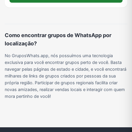
Viagem e Turismo
Investimentos e Finanças
Negócios & Empreendedorismo
Grupos de WhatsApp Amigos
Grupo de Vendas WhatsApp
Grupo de Figurinhas WhatsApp
Grupos de WhatsApp Free Fire
Grupo de Stickers Whatsapp
Como encontrar grupos de WhatsApp por
localização?
Grupo WhatsApp Corinthians
Grupo WhatsApp Palmeiras
Grupo WhatsApp BTS
Grupo de WhatsApp Amizade
No GruposWhats.app, nós possuímos uma tecnologia
exclusiva para você encontrar grupos perto de você. Basta
navegar pelas páginas de estado e cidade, e você encontrará
milhares de links de grupos criados por pessoas da sua
Grupos de WhatsApp do Flamengo
Links
Grupos de Big Brother Brasil do WhatsApp
Grupos de WhatsApp do São Paulo FC
própria região. Participar de grupos regionais facilita criar
novas amizades, realizar vendas locais e interagir com quem
mora pertinho de você!
Vídeos
Compra e Venda
Grupos de LoL no WhatsApp
Grupos de Otakus no WhatsApp
Grupos de WhatsApp Visualização de Status
Grupos para Ganhar Seguidores no Instagram
Grupos de Whatsapp de Kwai
Grupos de WhatsApp de Tiktok