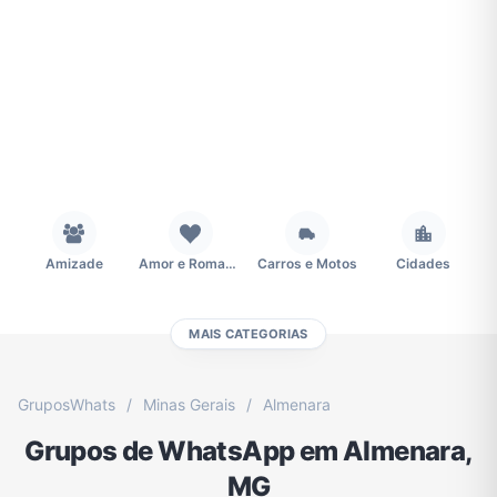
Amizade
Amor e Romance
Carros e Motos
Cidades
MAIS CATEGORIAS
Concursos
Desenhos e Animes
Educação
Emagrecimento e Perda de Peso
GruposWhats
/
Minas Gerais
/
Almenara
Grupos de WhatsApp em Almenara,
Esportes
Eventos
Fãs
Figurinhas e Stickers
MG