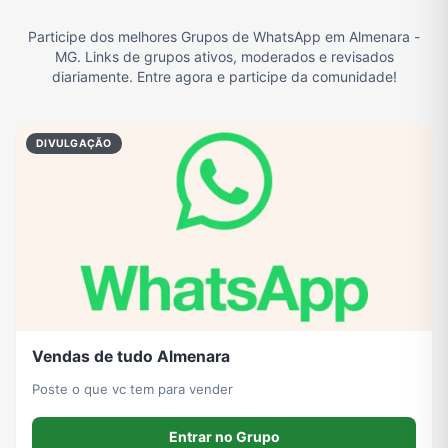
Participe dos melhores Grupos de WhatsApp em Almenara -
Filmes e Séries
Frases e Mensagens
Futebol
Games e Jogos
MG. Links de grupos ativos, moderados e revisados
diariamente. Entre agora e participe da comunidade!
Ganhar Dinheiro
Imobiliária
Memes, Engraçados e Zoeira
Moda e Beleza
DIVULGAÇÃO
Música
Namoro
Notícias
Outros
Política
Profissões
Receitas
Redes Sociais
Vendas de tudo Almenara
Religião
Tecnologia
TV
Vagas de Empregos
Poste o que vc tem para vender
Entrar no Grupo