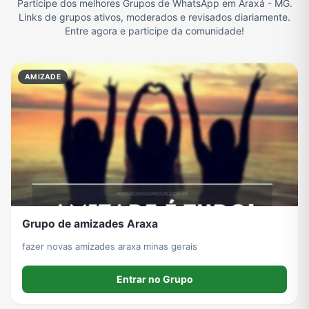
Participe dos melhores Grupos de WhatsApp em Araxá - MG.
Links de grupos ativos, moderados e revisados diariamente.
Filmes e Séries
Frases e Mensagens
Futebol
Games e Jogos
Entre agora e participe da comunidade!
AMIZADE
Ganhar Dinheiro
Imobiliária
Memes, Engraçados e Zoeira
Moda e Beleza
Música
Namoro
Notícias
Outros
Política
Profissões
Receitas
Redes Sociais
Grupo de amizades Araxa
fazer novas amizades araxa minas gerais
Religião
Tecnologia
TV
Vagas de Empregos
Entrar no Grupo