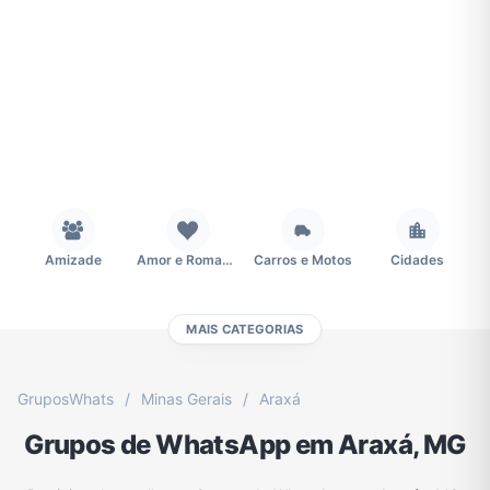
Amizade
Amor e Romance
Carros e Motos
Cidades
MAIS CATEGORIAS
Concursos
Desenhos e Animes
Educação
Emagrecimento e Perda de Peso
GruposWhats
/
Minas Gerais
/
Araxá
Grupos de WhatsApp em Araxá, MG
Esportes
Eventos
Fãs
Figurinhas e Stickers