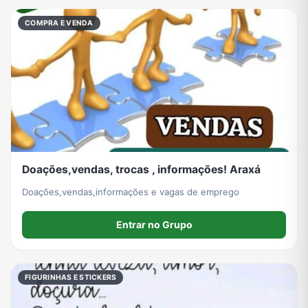
Viagem e Turismo
Investimentos e Finanças
Negócios & Empreendedorismo
Grupos de WhatsApp Amigos
COMPRA E VENDA
Grupo de Vendas WhatsApp
Grupo de Figurinhas WhatsApp
Grupos de WhatsApp Free Fire
Grupo de Stickers Whatsapp
Grupo WhatsApp Corinthians
Grupo WhatsApp Palmeiras
Grupo WhatsApp BTS
Grupo de WhatsApp Amizade
Doações,vendas, trocas , informações! Araxá
Grupos de WhatsApp do Flamengo
Links
Grupos de Big Brother Brasil do WhatsApp
Grupos de WhatsApp do São Paulo FC
Doações,vendas,informações e vagas de emprego
Entrar no Grupo
Vídeos
Compra e Venda
Grupos de LoL no WhatsApp
Grupos de Otakus no WhatsApp
FIGURINHAS E STICKERS
Grupos de WhatsApp Visualização de Status
Grupos para Ganhar Seguidores no Instagram
Grupos de Whatsapp de Kwai
Grupos de WhatsApp de Tiktok