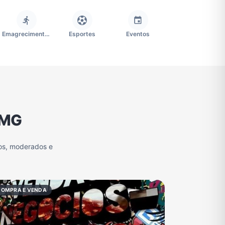
Emagrecimento e Perda de Peso
Esportes
Eventos
Imobiliária
Memes, Engraçados e Zoeira
Moda e Beleza
 MG
Redes Sociais
Religião
Tecnologia
os, moderados e
Grupo de Figurinhas WhatsApp
Grupos de WhatsApp Free Fire
Grupo de Stickers Whatsapp
COMPRA E VENDA
Grupos de WhatsApp do São Paulo FC
Vídeos
Compra e Venda