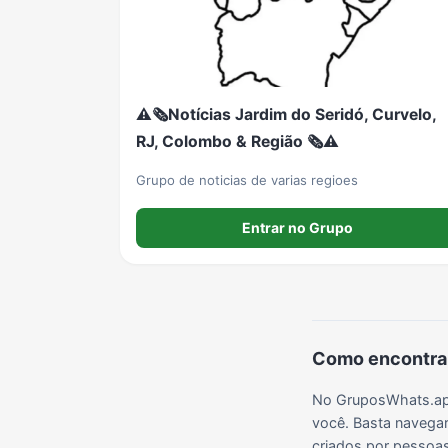
Grupos de LoL no WhatsApp
Grupos de Otakus no WhatsApp
Grupos de WhatsApp Visualização de Status
⚠️🗞️Notícias Jardim do Seridó, Curvelo,
Grupos de Lula no Whatsapp
Divulgação
Shitpost
RJ, Colombo & Região 🗞️⚠️
Grupo de noticias de varias regioes
Grupos de WhatsApp Evangélicos
Grupos de WhatsApp de Webnamoro
Grupos de WhatsApp de Caminhoneiros
Entrar no Grupo
Como encontrar
No GruposWhats.app
você. Basta navegar
criados por pessoas 