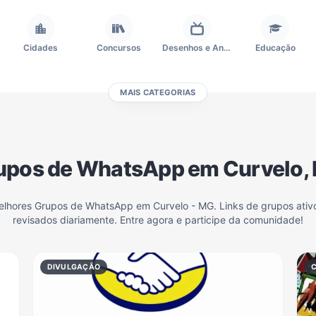
Cidades
Concursos
Desenhos e Animes
Educação
MAIS CATEGORIAS
Frases e Mensagens
Futebol
Games e Jogos
Ganhar Dinheiro
upos de WhatsApp em Curvelo,
Outros
Política
Profissões
Receitas
melhores Grupos de WhatsApp em Curvelo - MG. Links de grupos ativ
revisados diariamente. Entre agora e participe da comunidade!
Investimentos e Finanças
Negócios & Empreendedorismo
Grupos de WhatsApp Amigos
Grupo de Vendas WhatsApp
DIVULGAÇÃO
Grupo de WhatsApp Amizade
Grupos de WhatsApp do Flamengo
Links
Grupos de Big Brother Brasil do WhatsApp