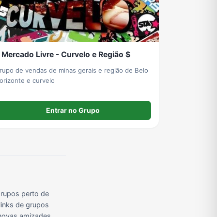
Grupos de Pix do WhatsApp
Grupos de A Fazenda no WhatsApp
Grupos de Bolsonaro no Whatsapp
 Mercado Livre - Curvelo e Região $
Grupos de Apostas Esportivas no WhatsApp
Grupos de Caminhão no WhatsApp
Grupos de WhatsApp do BBB 23
rupo de vendas de minas gerais e região de Belo
Horizonte e curvelo
Entrar no Grupo
rupos perto de
links de grupos
r novas amizades,