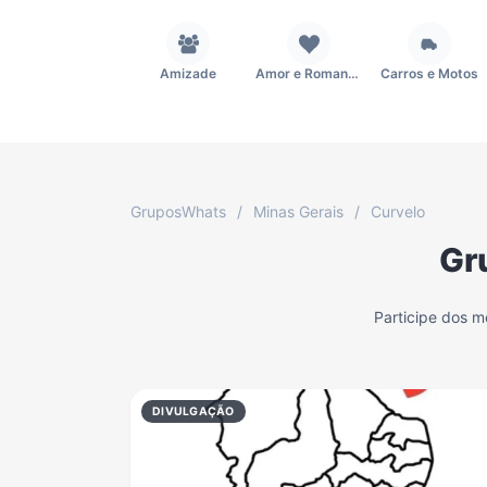
Amizade
Amor e Romance
Carros e Motos
Fãs
Figurinhas e Stickers
Filmes e Séries
GruposWhats
/
Minas Gerais
/
Curvelo
Gr
Música
Namoro
Notícias
Participe dos 
TV
Vagas de Empregos
Viagem e Turismo
DIVULGAÇÃO
Grupo WhatsApp Corinthians
Grupo WhatsApp Palmeiras
Grupo WhatsApp BTS