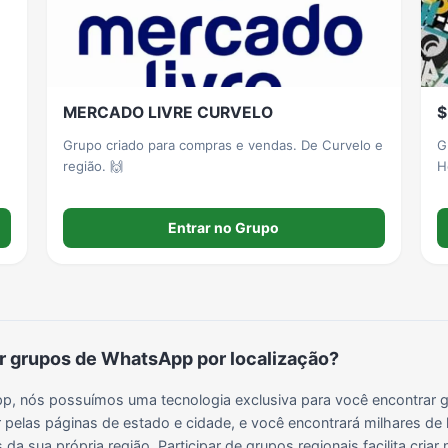
Grupos para Ganhar Seguidores no Instagram
Grupos de Whatsapp de Kwai
Grupos de WhatsApp de Tiktok
Grupos de WhatsApp do BBB 22
MERCADO LIVRE CURVELO
$
Grupos de WhatsApp de Kpop
Grupos de WhatsApp de Roblox
Grupos de WhatsApp de Now United
Grupos de Sinais Blaze no WhatsApp
Grupo criado para compras e vendas. De Curvelo e
G
região. 🙌
Grupos de WhatsApp do BBB 24
Grupos de WhatsApp do BBB 25
Grupos de WhatsApp de Blox Fruits
Grupos de WhatsApp de Roube um Brainrot
Entrar no Grupo
 grupos de WhatsApp por localização?
, nós possuímos uma tecnologia exclusiva para você encontrar g
 pelas páginas de estado e cidade, e você encontrará milhares de 
da sua própria região. Participar de grupos regionais facilita cria