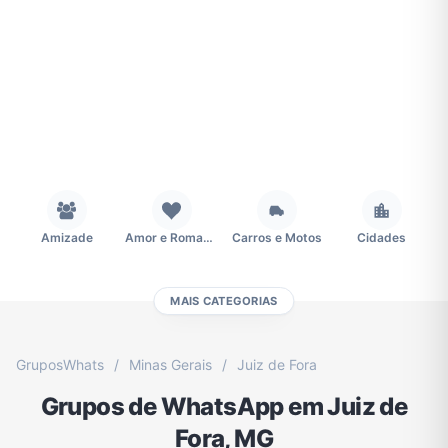
Amizade
Amor e Romance
Carros e Motos
Cidades
MAIS CATEGORIAS
Concursos
Desenhos e Animes
Educação
Emagrecimento e Perda de Peso
GruposWhats
/
Minas Gerais
/
Juiz de Fora
Grupos de WhatsApp em Juiz de
Esportes
Eventos
Fãs
Figurinhas e Stickers
Fora, MG