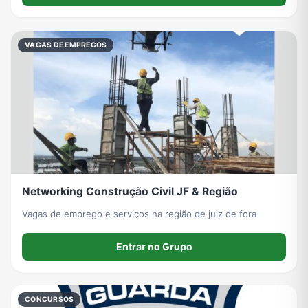
Viagem e Turismo
Investimentos e Finanças
Negócios & Empreendedorismo
Grupos de WhatsApp Amigos
VAGAS DE EMPREGOS
Grupo de Vendas WhatsApp
Grupo de Figurinhas WhatsApp
Grupos de WhatsApp Free Fire
Grupo de Stickers Whatsapp
Grupo WhatsApp Corinthians
Grupo WhatsApp Palmeiras
Grupo WhatsApp BTS
Grupo de WhatsApp Amizade
Grupos de WhatsApp do Flamengo
Links
Grupos de Big Brother Brasil do WhatsApp
Grupos de WhatsApp do São Paulo FC
Networking Construção Civil JF & Região
Vagas de emprego e serviços na região de juiz de fora
Vídeos
Compra e Venda
Grupos de LoL no WhatsApp
Grupos de Otakus no WhatsApp
Entrar no Grupo
Grupos de WhatsApp Visualização de Status
Grupos para Ganhar Seguidores no Instagram
Grupos de Whatsapp de Kwai
Grupos de WhatsApp de Tiktok
CONCURSOS