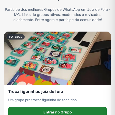
Participe dos melhores Grupos de WhatsApp em Juiz de Fora -
Filmes e Séries
Frases e Mensagens
Futebol
Games e Jogos
MG. Links de grupos ativos, moderados e revisados
diariamente. Entre agora e participe da comunidade!
Ganhar Dinheiro
Imobiliária
Memes, Engraçados e Zoeira
Moda e Beleza
FUTEBOL
Música
Namoro
Notícias
Outros
Política
Profissões
Receitas
Redes Sociais
Troca figurinhas juiz de fora
Religião
Tecnologia
TV
Vagas de Empregos
Um grupo pra trocar figurinha de todo tipo
Entrar no Grupo