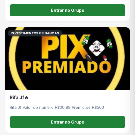
Entrar no Grupo
INVESTIMENTOS E FINANÇAS
Rifa Jf🔥
Rifa Jf Valor do número R$00,99 Prêmio de R$500
Entrar no Grupo