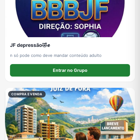
Grupos de WhatsApp de Roube um Brainrot
JF depressão🤣✊️
n só pode como deve mandar conteúdo adulto
Entrar no Grupo
COMPRA E VENDA