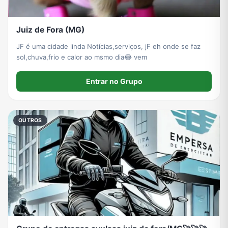
Juiz de Fora (MG)
JF é uma cidade linda Notícias,serviços, jF eh onde se faz
sol,chuva,frio e calor ao msmo dia😂 vem
Entrar no Grupo
OUTROS