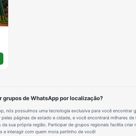
Grupos para Ganhar Seguidores no Instagram
Grupos de Whatsapp de Kwai
Grupos de WhatsApp de Tiktok
Grupos de WhatsApp do BBB 22
Grupos de WhatsApp de Kpop
Grupos de WhatsApp de Roblox
Grupos de WhatsApp de Now United
Grupos de Sinais Blaze no WhatsApp
Grupos de WhatsApp do BBB 24
Grupos de WhatsApp do BBB 25
Grupos de WhatsApp de Blox Fruits
Grupos de WhatsApp de Roube um Brainrot
 grupos de WhatsApp por localização?
, nós possuímos uma tecnologia exclusiva para você encontrar g
 pelas páginas de estado e cidade, e você encontrará milhares de 
da sua própria região. Participar de grupos regionais facilita cria
ais e interagir com quem mora pertinho de você!