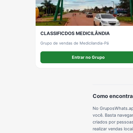
Grupos de LoL no WhatsApp
Grupos de Otakus no WhatsApp
Grupos de WhatsApp Visualização de Status
CLASSIFICDOS MEDICILÂNDIA
Grupos de Lula no Whatsapp
Divulgação
Shitpost
Grupo de vendas de Medicilandia-Pá
Entrar no Grupo
Grupos de WhatsApp Evangélicos
Grupos de WhatsApp de Webnamoro
Grupos de WhatsApp de Caminhoneiros
Como encontrar
No GruposWhats.app
você. Basta navegar
criados por pessoas 
realizar vendas loc