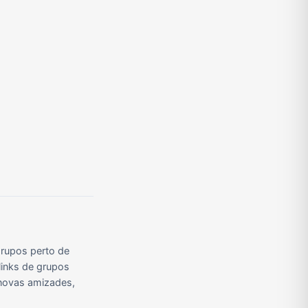
Grupos de Pix do WhatsApp
Grupos de A Fazenda no WhatsApp
Grupos de Bolsonaro no Whatsapp
Grupos de Apostas Esportivas no WhatsApp
Grupos de Caminhão no WhatsApp
Grupos de WhatsApp do BBB 23
rupos perto de
links de grupos
r novas amizades,