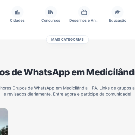
Cidades
Concursos
Desenhos e Animes
Educação
MAIS CATEGORIAS
Frases e Mensagens
Futebol
Games e Jogos
Ganhar Dinheiro
os de WhatsApp em Medicilândi
Outros
Política
Profissões
Receitas
lhores Grupos de WhatsApp em Medicilândia - PA. Links de grupos 
e revisados diariamente. Entre agora e participe da comunidade!
Investimentos e Finanças
Negócios & Empreendedorismo
Grupos de WhatsApp Amigos
Grupo de Vendas WhatsApp
Grupo de WhatsApp Amizade
Grupos de WhatsApp do Flamengo
Links
Grupos de Big Brother Brasil do WhatsApp