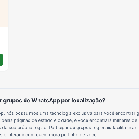
Grupos para Ganhar Seguidores no Instagram
Grupos de Whatsapp de Kwai
Grupos de WhatsApp de Tiktok
Grupos de WhatsApp do BBB 22
Grupos de WhatsApp de Kpop
Grupos de WhatsApp de Roblox
Grupos de WhatsApp de Now United
Grupos de Sinais Blaze no WhatsApp
Grupos de WhatsApp do BBB 24
Grupos de WhatsApp do BBB 25
Grupos de WhatsApp de Blox Fruits
Grupos de WhatsApp de Roube um Brainrot
 grupos de WhatsApp por localização?
, nós possuímos uma tecnologia exclusiva para você encontrar g
 pelas páginas de estado e cidade, e você encontrará milhares de 
da sua própria região. Participar de grupos regionais facilita cria
ais e interagir com quem mora pertinho de você!