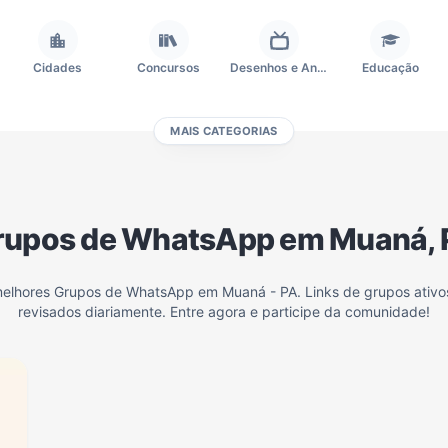
Cidades
Concursos
Desenhos e Animes
Educação
MAIS CATEGORIAS
Frases e Mensagens
Futebol
Games e Jogos
Ganhar Dinheiro
rupos de WhatsApp em Muaná, 
Outros
Política
Profissões
Receitas
melhores Grupos de WhatsApp em Muaná - PA. Links de grupos ativ
revisados diariamente. Entre agora e participe da comunidade!
Investimentos e Finanças
Negócios & Empreendedorismo
Grupos de WhatsApp Amigos
Grupo de Vendas WhatsApp
Grupo de WhatsApp Amizade
Grupos de WhatsApp do Flamengo
Links
Grupos de Big Brother Brasil do WhatsApp