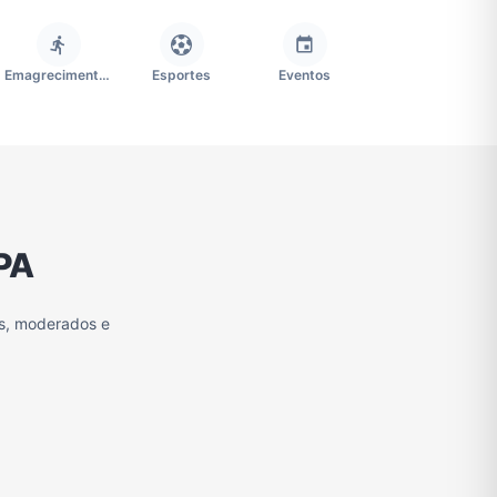
Emagrecimento e Perda de Peso
Esportes
Eventos
Imobiliária
Memes, Engraçados e Zoeira
Moda e Beleza
PA
Redes Sociais
Religião
Tecnologia
os, moderados e
Grupo de Figurinhas WhatsApp
Grupos de WhatsApp Free Fire
Grupo de Stickers Whatsapp
Grupos de WhatsApp do São Paulo FC
Vídeos
Compra e Venda