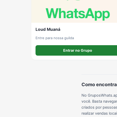
Grupos de LoL no WhatsApp
Grupos de Otakus no WhatsApp
Grupos de WhatsApp Visualização de Status
Loud Muaná
Grupos de Lula no Whatsapp
Divulgação
Shitpost
Entre para nossa guilda
Entrar no Grupo
Grupos de WhatsApp Evangélicos
Grupos de WhatsApp de Webnamoro
Grupos de WhatsApp de Caminhoneiros
Como encontrar
No GruposWhats.app
você. Basta navegar
criados por pessoas 
realizar vendas loc