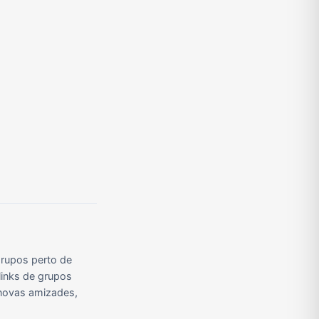
Grupos de Pix do WhatsApp
Grupos de A Fazenda no WhatsApp
Grupos de Bolsonaro no Whatsapp
Grupos de Apostas Esportivas no WhatsApp
Grupos de Caminhão no WhatsApp
Grupos de WhatsApp do BBB 23
rupos perto de
links de grupos
r novas amizades,