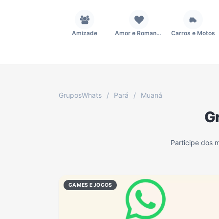
Amizade
Amor e Romance
Carros e Motos
Fãs
Figurinhas e Stickers
Filmes e Séries
GruposWhats
/
Pará
/
Muaná
G
Música
Namoro
Notícias
Participe dos 
TV
Vagas de Empregos
Viagem e Turismo
GAMES E JOGOS
Grupo WhatsApp Corinthians
Grupo WhatsApp Palmeiras
Grupo WhatsApp BTS