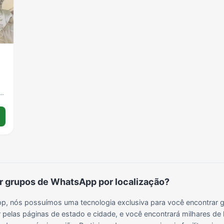
Grupos para Ganhar Seguidores no Instagram
Grupos de Whatsapp de Kwai
Grupos de WhatsApp de Tiktok
Grupos de WhatsApp do BBB 22
Grupos de WhatsApp de Kpop
Grupos de WhatsApp de Roblox
Grupos de WhatsApp de Now United
Grupos de Sinais Blaze no WhatsApp
Grupos de WhatsApp do BBB 24
Grupos de WhatsApp do BBB 25
Grupos de WhatsApp de Blox Fruits
Grupos de WhatsApp de Roube um Brainrot
-
 grupos de WhatsApp por localização?
, nós possuímos uma tecnologia exclusiva para você encontrar g
 pelas páginas de estado e cidade, e você encontrará milhares de 