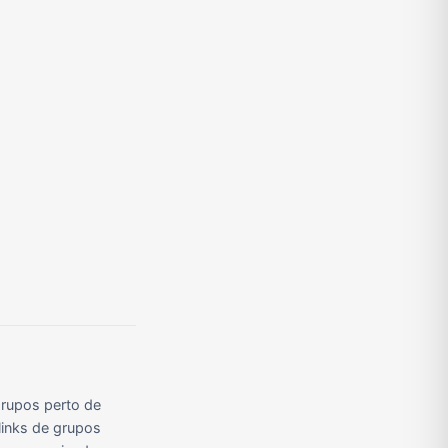
Grupos de Pix do WhatsApp
Grupos de A Fazenda no WhatsApp
Grupos de Bolsonaro no Whatsapp
Grupos de Apostas Esportivas no WhatsApp
Grupos de Caminhão no WhatsApp
Grupos de WhatsApp do BBB 23
rupos perto de
links de grupos