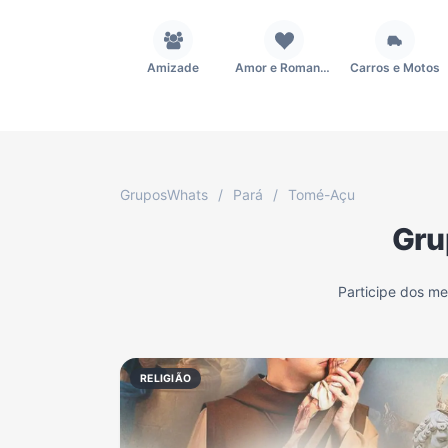
Amizade
Amor e Romance
Carros e Motos
Fãs
Figurinhas e Stickers
Filmes e Séries
GruposWhats
/
Pará
/
Tomé-Açu
Gru
Música
Namoro
Notícias
Participe dos m
TV
Vagas de Empregos
Viagem e Turismo
RELIGIÃO
Grupo WhatsApp Corinthians
Grupo WhatsApp Palmeiras
Grupo WhatsApp BTS