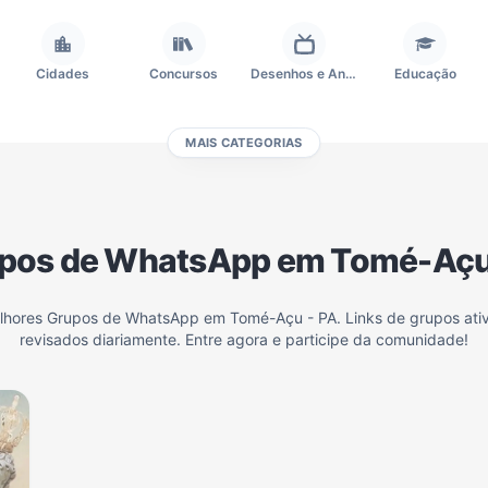
Cidades
Concursos
Desenhos e Animes
Educação
MAIS CATEGORIAS
Frases e Mensagens
Futebol
Games e Jogos
Ganhar Dinheiro
pos de WhatsApp em Tomé-Açu
Outros
Política
Profissões
Receitas
elhores Grupos de WhatsApp em Tomé-Açu - PA. Links de grupos ati
revisados diariamente. Entre agora e participe da comunidade!
Investimentos e Finanças
Negócios & Empreendedorismo
Grupos de WhatsApp Amigos
Grupo de Vendas WhatsApp
Grupo de WhatsApp Amizade
Grupos de WhatsApp do Flamengo
Links
Grupos de Big Brother Brasil do WhatsApp