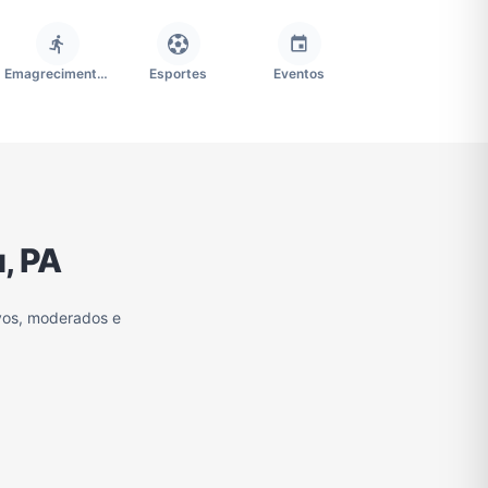
Emagrecimento e Perda de Peso
Esportes
Eventos
Imobiliária
Memes, Engraçados e Zoeira
Moda e Beleza
, PA
Redes Sociais
Religião
Tecnologia
vos, moderados e
Grupo de Figurinhas WhatsApp
Grupos de WhatsApp Free Fire
Grupo de Stickers Whatsapp
Grupos de WhatsApp do São Paulo FC
Vídeos
Compra e Venda