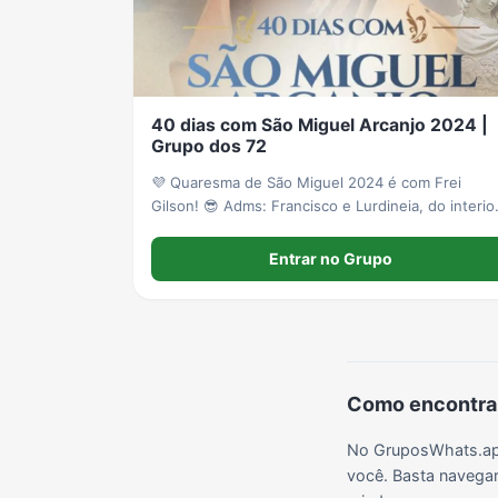
Grupos de LoL no WhatsApp
Grupos de Otakus no WhatsApp
Grupos de WhatsApp Visualização de Status
40 dias com São Miguel Arcanjo 2024 |
Grupos de Lula no Whatsapp
Divulgação
Shitpost
Grupo dos 72
💜 Quaresma de São Miguel 2024 é com Frei
Gilson! 😎 Adms: Francisco e Lurdineia, do interior
do município de Tomé-Açu, estado do Pará. 📅 De
Grupos de WhatsApp Evangélicos
Grupos de WhatsApp de Webnamoro
Grupos de WhatsApp de Caminhoneiros
15 de agosto a 29 de setembro. 🕓
Entrar no Grupo
*CRONOGRAMA*: ⚠️ _De segunda a sábado_: 4h 
Santo Rosário;
Como encontrar
No GruposWhats.app
você. Basta navegar