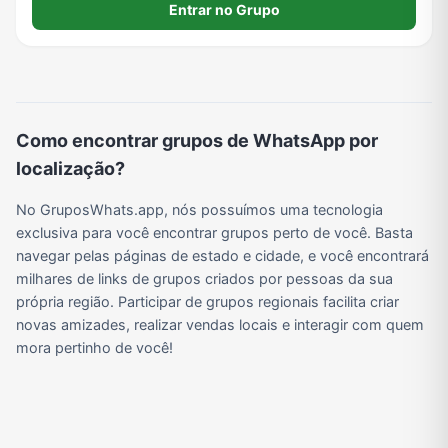
queremos trazer sucesso ao turismo em Cruz do Espírito PB.
Entrar no Grupo
Viagem e Turismo
Investimentos e Finanças
Negócios & Empreendedorismo
Grupos de WhatsApp Amigos
Grupo de Vendas WhatsApp
Grupo de Figurinhas WhatsApp
Grupos de WhatsApp Free Fire
Grupo de Stickers Whatsapp
Como encontrar grupos de WhatsApp por
localização?
Grupo WhatsApp Corinthians
Grupo WhatsApp Palmeiras
Grupo WhatsApp BTS
Grupo de WhatsApp Amizade
No GruposWhats.app, nós possuímos uma tecnologia
exclusiva para você encontrar grupos perto de você. Basta
navegar pelas páginas de estado e cidade, e você encontrará
Grupos de WhatsApp do Flamengo
Links
Grupos de Big Brother Brasil do WhatsApp
Grupos de WhatsApp do São Paulo FC
milhares de links de grupos criados por pessoas da sua
própria região. Participar de grupos regionais facilita criar
novas amizades, realizar vendas locais e interagir com quem
mora pertinho de você!
Vídeos
Compra e Venda
Grupos de LoL no WhatsApp
Grupos de Otakus no WhatsApp
Grupos de WhatsApp Visualização de Status
Grupos para Ganhar Seguidores no Instagram
Grupos de Whatsapp de Kwai
Grupos de WhatsApp de Tiktok