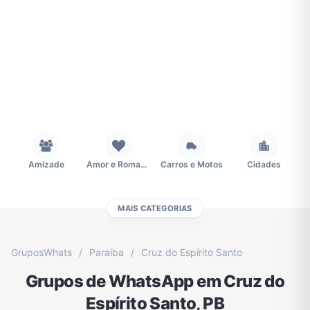
Amizade
Amor e Romance
Carros e Motos
Cidades
MAIS CATEGORIAS
Concursos
Desenhos e Animes
Educação
Emagrecimento e Perda de Peso
GruposWhats
/
Paraíba
/
Cruz do Espírito Santo
Grupos de WhatsApp em Cruz do
Esportes
Eventos
Fãs
Figurinhas e Stickers
Espírito Santo, PB