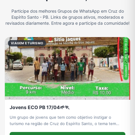
Participe dos melhores Grupos de WhatsApp em Cruz do
Filmes e Séries
Frases e Mensagens
Futebol
Games e Jogos
Espírito Santo - PB. Links de grupos ativos, moderados e
revisados diariamente. Entre agora e participe da comunidade!
Ganhar Dinheiro
Imobiliária
Memes, Engraçados e Zoeira
Moda e Beleza
VIAGEM E TURISMO
Música
Namoro
Notícias
Outros
Política
Profissões
Receitas
Redes Sociais
Jovens ECO PB 17/04🌱🏃
Religião
Tecnologia
TV
Vagas de Empregos
Um grupo de jovens que tem como objetivo instigar o
turismo na região de Cruz do Espírito Santo, o tema tem
como intuito mostrar que somos um grupo de jovens que,