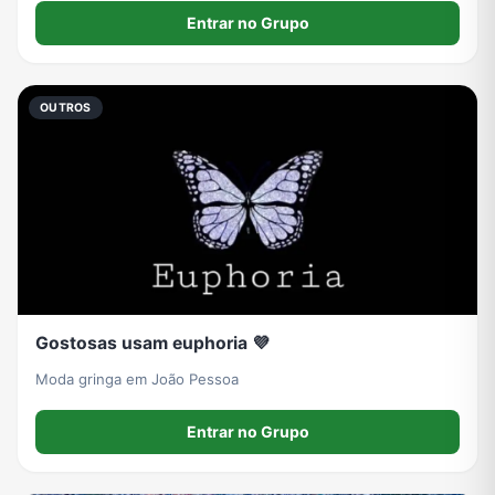
Entrar no Grupo
OUTROS
Gostosas usam euphoria 💜
Moda gringa em João Pessoa
Entrar no Grupo