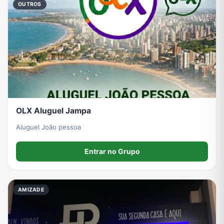
OUTROS
Grupos de WhatsApp do BBB 22
Grupos de Pix do WhatsApp
Grupos de A Fazenda no WhatsApp
Grupos de Bolsonaro no Whatsapp
Grupos de Lula no Whatsapp
Divulgação
Shitpost
Grupos de WhatsApp de Kpop
OLX Aluguel Jampa
Grupos de WhatsApp de Roblox
Grupos de WhatsApp de Now United
Grupos de Sinais Blaze no WhatsApp
Grupos de Apostas Esportivas no WhatsApp
Aluguel João pessoa
Entrar no Grupo
Grupos de Caminhão no WhatsApp
Grupos de WhatsApp do BBB 23
Grupos de WhatsApp Evangélicos
Grupos de WhatsApp de Webnamoro
AMIZADE
Grupos de WhatsApp de Caminhoneiros
Grupos de WhatsApp do BBB 24
Grupos de WhatsApp do BBB 25
Grupos de WhatsApp de Blox Fruits