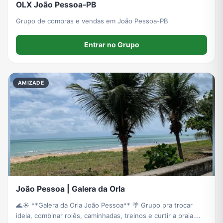
OLX João Pessoa-PB
Grupo de compras e vendas em João Pessoa-PB
Entrar no Grupo
AMIZADE
João Pessoa | Galera da Orla
🌊☀️ **Galera da Orla João Pessoa** 🌴 Grupo pra trocar
ideia, combinar rolês, caminhadas, treinos e curtir a praia.