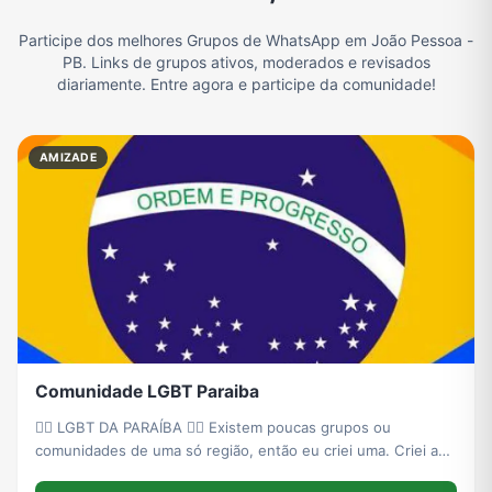
Participe dos melhores Grupos de WhatsApp em João Pessoa -
Filmes e Séries
Frases e Mensagens
Futebol
Games e Jogos
PB. Links de grupos ativos, moderados e revisados
diariamente. Entre agora e participe da comunidade!
Ganhar Dinheiro
Imobiliária
Memes, Engraçados e Zoeira
Moda e Beleza
AMIZADE
Música
Namoro
Notícias
Outros
Política
Profissões
Receitas
Redes Sociais
Comunidade LGBT Paraiba
Religião
Tecnologia
TV
Vagas de Empregos
🏳️‍🌈 LGBT DA PARAÍBA 🏳️‍🌈 Existem poucas grupos ou
comunidades de uma só região, então eu criei uma. Criei a
Comunidade LGBT Paraíba no zap para todos os jovens