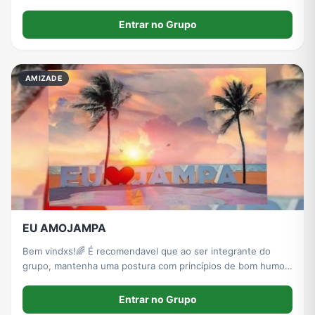
Entrar no Grupo
AMIZADE
EU AMOJAMPA
Bem vindxs!🌈 É recomendavel que ao ser integrante do
grupo, mantenha uma postura com princípios de bom humor,
sem conteúdos Adultos, F.A.V, sem constranger o colega
que também faz parte desse grupo. PROIBIDO-POLÍTICA,
Entrar no Grupo
RELIGIÃO, FUTEBOL & INVADIR PV