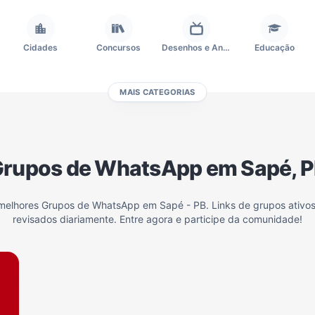
Cidades
Concursos
Desenhos e Animes
Educação
MAIS CATEGORIAS
Frases e Mensagens
Futebol
Games e Jogos
Ganhar Dinheiro
rupos de WhatsApp em Sapé, 
Outros
Política
Profissões
Receitas
 melhores Grupos de WhatsApp em Sapé - PB. Links de grupos ativo
revisados diariamente. Entre agora e participe da comunidade!
Investimentos e Finanças
Negócios & Empreendedorismo
Grupos de WhatsApp Amigos
Grupo de Vendas WhatsApp
Grupo de WhatsApp Amizade
Grupos de WhatsApp do Flamengo
Links
Grupos de Big Brother Brasil do WhatsApp