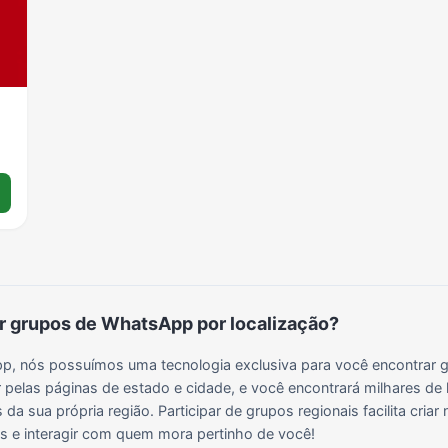
Grupos para Ganhar Seguidores no Instagram
Grupos de Whatsapp de Kwai
Grupos de WhatsApp de Tiktok
Grupos de WhatsApp do BBB 22
Grupos de WhatsApp de Kpop
Grupos de WhatsApp de Roblox
Grupos de WhatsApp de Now United
Grupos de Sinais Blaze no WhatsApp
Grupos de WhatsApp do BBB 24
Grupos de WhatsApp do BBB 25
Grupos de WhatsApp de Blox Fruits
Grupos de WhatsApp de Roube um Brainrot
 grupos de WhatsApp por localização?
, nós possuímos uma tecnologia exclusiva para você encontrar g
 pelas páginas de estado e cidade, e você encontrará milhares de 
da sua própria região. Participar de grupos regionais facilita cria
ais e interagir com quem mora pertinho de você!