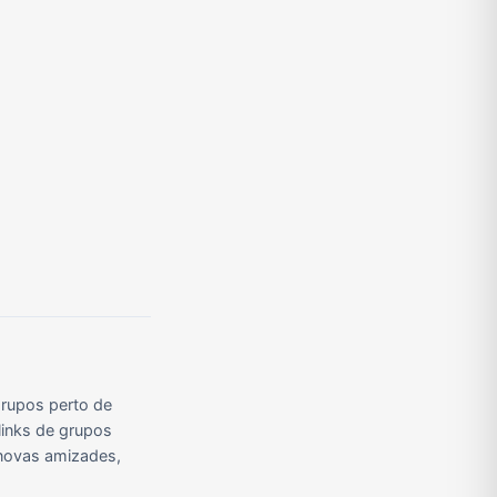
Grupos de Pix do WhatsApp
Grupos de A Fazenda no WhatsApp
Grupos de Bolsonaro no Whatsapp
Grupos de Apostas Esportivas no WhatsApp
Grupos de Caminhão no WhatsApp
Grupos de WhatsApp do BBB 23
rupos perto de
links de grupos
r novas amizades,