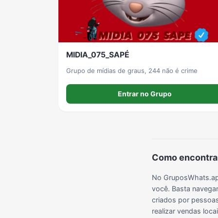
Grupos de LoL no WhatsApp
Grupos de Otakus no WhatsApp
Grupos de WhatsApp Visualização de Status
MIDIA_075_SAPÉ
Grupos de Lula no Whatsapp
Divulgação
Shitpost
Grupo de mídias de graus, 244 não é crime
Entrar no Grupo
Grupos de WhatsApp Evangélicos
Grupos de WhatsApp de Webnamoro
Grupos de WhatsApp de Caminhoneiros
Como encontrar
No GruposWhats.app
você. Basta navegar
criados por pessoas 
realizar vendas loc