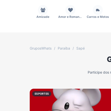
Amizade
Amor e Romance
Carros e Motos
Fãs
Figurinhas e Stickers
Filmes e Séries
GruposWhats
/
Paraíba
/
Sapé
G
Música
Namoro
Notícias
Participe dos
TV
Vagas de Empregos
Viagem e Turismo
ESPORTES
Grupo WhatsApp Corinthians
Grupo WhatsApp Palmeiras
Grupo WhatsApp BTS