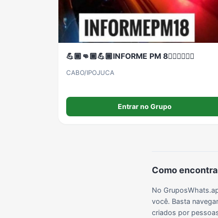
💪🏾👊🏾💪🏾INFORME PM 8👮🏾‍♂️🕵🏾‍♂️
CABO/IPOJUCA
Entrar no Grupo
Como encontrar
No GruposWhats.app
você. Basta navegar
criados por pessoas 