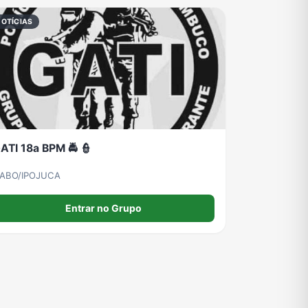
NOTÍCIAS
ATI 18a BPM 🚔 👮
ABO/IPOJUCA
Entrar no Grupo