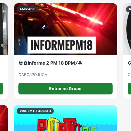
AMIZADE
💀👮Informe 2 PM 18 BPM⚡🚓
G
CABO/IPOJUCA
C
Entrar no Grupo
VIAGEM E TURISMO