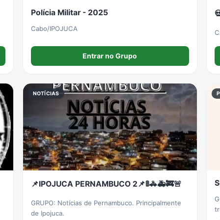
Polícia Militar - 2025

Cabo/IPOJUCA
C
Entrar no Grupo
NOTÍCIAS
S
📌IPOJUCA PERNAMBUCO 2📌🚦🚓🚑🚒🚨
G
GRUPO: Notícias de Pernambuco. Principalmente
t
de Ipojuca.
e