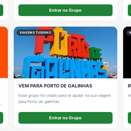
R
Entrar no Grupo
n
v
VIAGEM E TURISMO
VEM PARA PORTO DE GALINHAS
I
Esse grupo foi criado para te ajudar na sua viagem
V
para Porto de galinhas
Entrar no Grupo