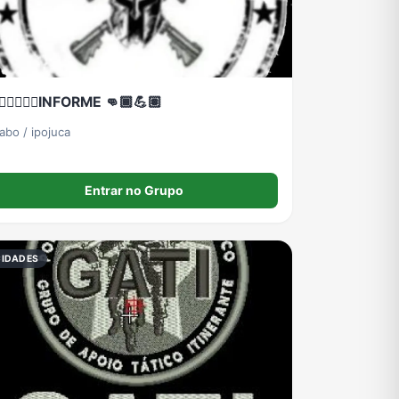
Grupos de Pix do WhatsApp
Grupos de A Fazenda no WhatsApp
Grupos de Bolsonaro no Whatsapp
🏾‍♂️👮🏾‍♂️INFORME 👊🏾💪🏽
Grupos de Apostas Esportivas no WhatsApp
Grupos de Caminhão no WhatsApp
Grupos de WhatsApp do BBB 23
abo / ipojuca
Entrar no Grupo
CIDADES