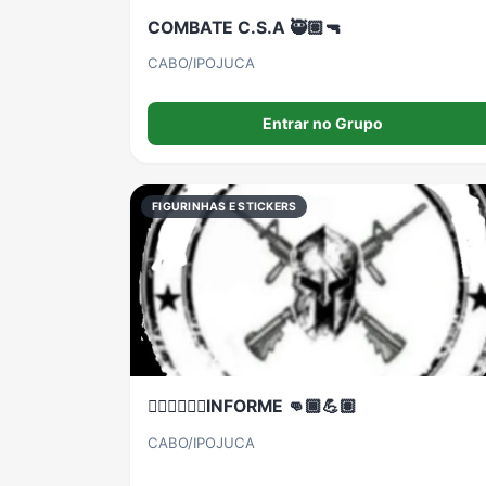
COMBATE C.S.A 🥷🏽🔫
CABO/IPOJUCA
Entrar no Grupo
FIGURINHAS E STICKERS
👮🏾‍♂️👮🏾‍♂️INFORME 👊🏾💪🏽
CABO/IPOJUCA