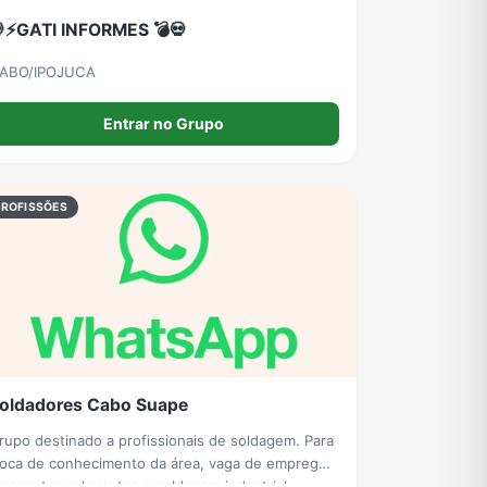
⚡GATI INFORMES 💣💀
ABO/IPOJUCA
Entrar no Grupo
PROFISSÕES
oldadores Cabo Suape
rupo destinado a profissionais de soldagem. Para
roca de conhecimento da área, vaga de emprego
 assuntos relevantes a soldagem industrial.