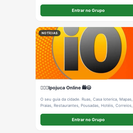
Entrar no Grupo
NOTÍCIAS
🏃🏻‍♂️Ipojuca Online 🛍️😃
O seu guia da cidade. Ruas, Casa loterica, Mapas,
Praias, Restaurantes, Pousadas, Hotéis, Correios,
Notícias, saúde, educação, concursos, cursos,
políticas, empregos, policial...
Entrar no Grupo