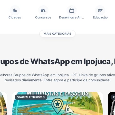
Cidades
Concursos
Desenhos e Animes
Educação
MAIS CATEGORIAS
Frases e Mensagens
Futebol
Games e Jogos
Ganhar Dinheiro
upos de WhatsApp em Ipojuca,
Outros
Política
Profissões
Receitas
melhores Grupos de WhatsApp em Ipojuca - PE. Links de grupos ativ
revisados diariamente. Entre agora e participe da comunidade!
Investimentos e Finanças
Negócios & Empreendedorismo
Grupos de WhatsApp Amigos
Grupo de Vendas WhatsApp
VIAGEM E TURISMO
F
Grupo de WhatsApp Amizade
Grupos de WhatsApp do Flamengo
Links
Grupos de Big Brother Brasil do WhatsApp