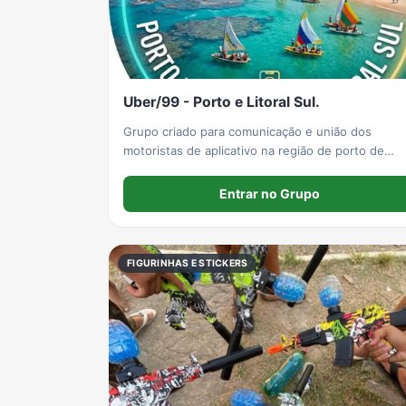
Grupos de LoL no WhatsApp
Grupos de Otakus no WhatsApp
Grupos de WhatsApp Visualização de Status
Uber/99 - Porto e Litoral Sul.
Grupos de Lula no Whatsapp
Divulgação
Shitpost
Grupo criado para comunicação e união dos
motoristas de aplicativo na região de porto de
galinhas e litoral sul
Grupos de WhatsApp Evangélicos
Grupos de WhatsApp de Webnamoro
Grupos de WhatsApp de Caminhoneiros
Entrar no Grupo
FIGURINHAS E STICKERS