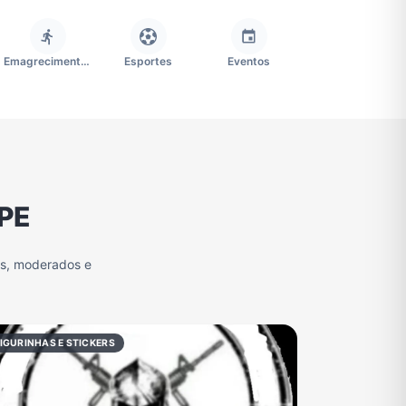
Emagrecimento e Perda de Peso
Esportes
Eventos
Imobiliária
Memes, Engraçados e Zoeira
Moda e Beleza
 PE
Redes Sociais
Religião
Tecnologia
os, moderados e
Grupo de Figurinhas WhatsApp
Grupos de WhatsApp Free Fire
Grupo de Stickers Whatsapp
IGURINHAS E STICKERS
Grupos de WhatsApp do São Paulo FC
Vídeos
Compra e Venda