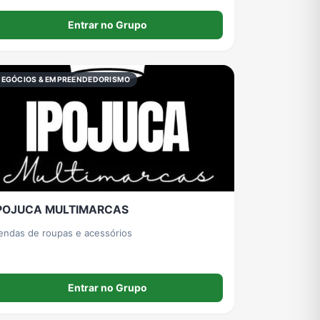
espeite o outro. Ajude os que estão começando
Entrar no Grupo
a profissão. Se não ajudar, não fale. Guarde o
eneno p você!
NEGÓCIOS & EMPREENDEDORISMO
POJUCA MULTIMARCAS
endas de roupas e acessórios
Entrar no Grupo