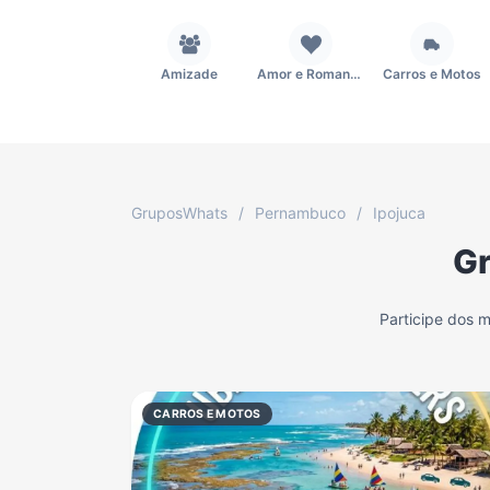
Amizade
Amor e Romance
Carros e Motos
Fãs
Figurinhas e Stickers
Filmes e Séries
GruposWhats
/
Pernambuco
/
Ipojuca
Gr
Música
Namoro
Notícias
Participe dos 
TV
Vagas de Empregos
Viagem e Turismo
CARROS E MOTOS
Grupo WhatsApp Corinthians
Grupo WhatsApp Palmeiras
Grupo WhatsApp BTS