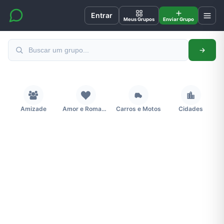
Entrar
Meus Grupos
Enviar Grupo
Amizade
Amor e Romance
Carros e Motos
Cidades
Concursos
Desenhos e Animes
Educação
Emagrecimento e Perda de Peso
Esportes
Eventos
Fãs
Figurinhas e Stickers