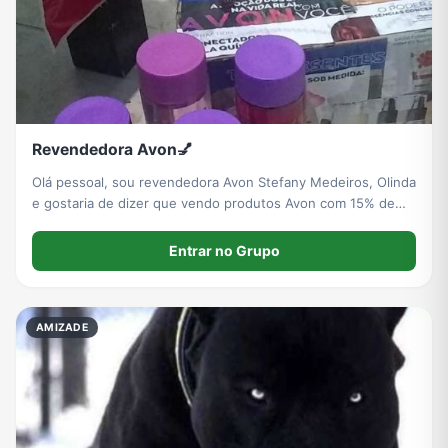
Revendedora Avon💅
Olá pessoal, sou revendedora Avon Stefany Medeiros, Olinda
e gostaria de dizer que vendo produtos Avon com 15% de
desconto neles, caso tenha interesse em mais produtinhos
Avon com promoção é só me chamar!
Entrar no Grupo
AMIZADE