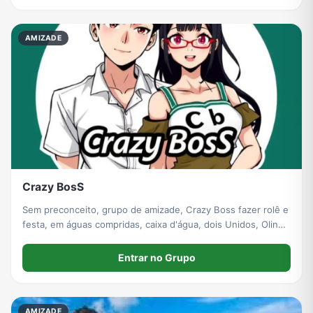
Grupos de WhatsApp do BBB 22
Grupos de Pix do WhatsApp
Grupos de A Fazenda no WhatsApp
Grupos de Bolsonaro no Whatsapp
AMIZADE
Grupos de Lula no Whatsapp
Divulgação
Shitpost
Grupos de WhatsApp de Kpop
Grupos de WhatsApp de Roblox
Grupos de WhatsApp de Now United
Grupos de Sinais Blaze no WhatsApp
Grupos de Apostas Esportivas no WhatsApp
Crazy BosS
Sem preconceito, grupo de amizade, Crazy Boss fazer rolê e
Grupos de Caminhão no WhatsApp
Grupos de WhatsApp do BBB 23
Grupos de WhatsApp Evangélicos
Grupos de WhatsApp de Webnamoro
festa, em águas compridas, caixa d'água, dois Unidos, Olinda
recife
Entrar no Grupo
Grupos de WhatsApp de Caminhoneiros
Grupos de WhatsApp do BBB 24
Grupos de WhatsApp do BBB 25
Grupos de WhatsApp de Blox Fruits
AMIZADE