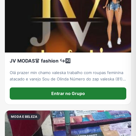
JV MODAS👗 fashion ↪2️⃣
Olá prazer min chamo valeska trabalho com roupas feminina
atacado e varejo Sou de Olinda Número do zap valeska (81)
98659-1547 Joelma (81) 98752-4838 Instagram
@jv_modas_fashion
Entrar no Grupo
MODA E BELEZA