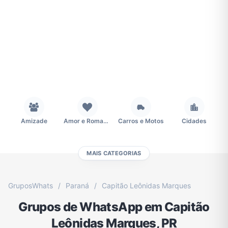
Amizade
Amor e Romance
Carros e Motos
Cidades
MAIS CATEGORIAS
Concursos
Desenhos e Animes
Educação
Emagrecimento e Perda de Peso
GruposWhats
/
Paraná
/
Capitão Leônidas Marques
Grupos de WhatsApp em Capitão
Esportes
Eventos
Fãs
Figurinhas e Stickers
Leônidas Marques, PR