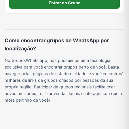
Entrar no Grupo
Viagem e Turismo
Investimentos e Finanças
Negócios & Empreendedorismo
Grupos de WhatsApp Amigos
Grupo de Vendas WhatsApp
Grupo de Figurinhas WhatsApp
Grupos de WhatsApp Free Fire
Grupo de Stickers Whatsapp
Como encontrar grupos de WhatsApp por
localização?
Grupo WhatsApp Corinthians
Grupo WhatsApp Palmeiras
Grupo WhatsApp BTS
Grupo de WhatsApp Amizade
No GruposWhats.app, nós possuímos uma tecnologia
exclusiva para você encontrar grupos perto de você. Basta
navegar pelas páginas de estado e cidade, e você encontrará
Grupos de WhatsApp do Flamengo
Links
Grupos de Big Brother Brasil do WhatsApp
Grupos de WhatsApp do São Paulo FC
milhares de links de grupos criados por pessoas da sua
própria região. Participar de grupos regionais facilita criar
novas amizades, realizar vendas locais e interagir com quem
mora pertinho de você!
Vídeos
Compra e Venda
Grupos de LoL no WhatsApp
Grupos de Otakus no WhatsApp
Grupos de WhatsApp Visualização de Status
Grupos para Ganhar Seguidores no Instagram
Grupos de Whatsapp de Kwai
Grupos de WhatsApp de Tiktok